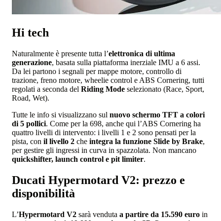
Hi tech
Naturalmente è presente tutta l’
elettronica di ultima
generazione
, basata sulla piattaforma inerziale IMU a 6 assi.
Da lei partono i segnali per mappe motore, controllo di
trazione, freno motore, wheelie control e ABS Cornering, tutti
regolati a seconda del
Riding Mode
selezionato (Race, Sport,
Road, Wet).
Tutte le info si visualizzano sul
nuovo schermo TFT a colori
di 5 pollici
. Come per la 698, anche qui l’ABS Cornering ha
quattro livelli di intervento: i livelli 1 e 2 sono pensati per la
pista, con
il livello 2
che
integra la funzione Slide by Brake
,
per gestire gli ingressi in curva in spazzolata. Non mancano
quickshifter, launch control e pit limiter
.
Ducati Hypermotard V2: prezzo e
disponibilità
L’
Hypermotard V2
sarà venduta
a partire da 15.590 euro
in