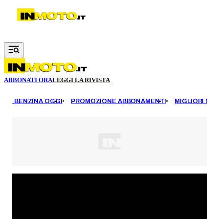
Vai al contenuto principale
ABBONATI ORA
LEGGI LA RIVISTA
EZZI BENZINA OGGI
PROMOZIONE ABBONAMENTI
MIGLIORI MOT