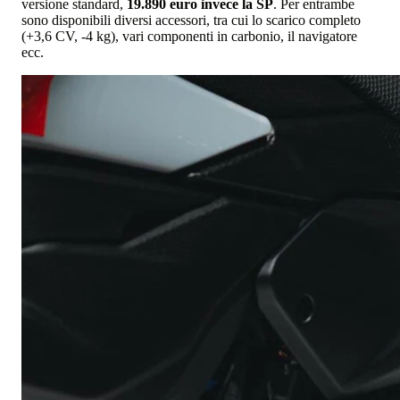
versione standard,
19.890 euro invece la SP
. Per entrambe
sono disponibili diversi accessori, tra cui lo scarico completo
(+3,6 CV, -4 kg), vari componenti in carbonio, il navigatore
ecc.