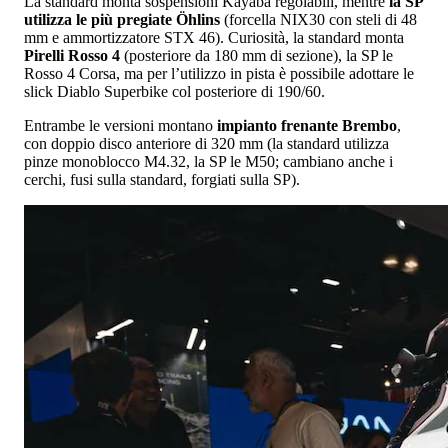
La standard monta sospensioni Kayaba regolabili, mentre
la SP
utilizza le più pregiate Öhlins
(forcella NIX30 con steli di 48
mm e ammortizzatore STX 46). Curiosità, la standard monta
Pirelli Rosso 4
(posteriore da 180 mm di sezione), la SP le
Rosso 4 Corsa, ma per l’utilizzo in pista è possibile adottare le
slick Diablo Superbike col posteriore di 190/60.
Entrambe le versioni montano
impianto frenante Brembo
,
con doppio disco anteriore di 320 mm (la standard utilizza
pinze monoblocco M4.32, la SP le M50; cambiano anche i
cerchi, fusi sulla standard, forgiati sulla SP).