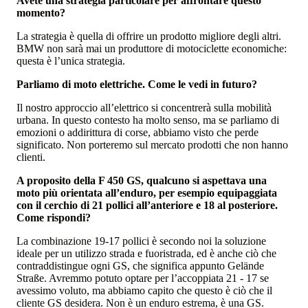
Avete una strategia particolare per affrontare questo
momento?
La strategia è quella di offrire un prodotto migliore degli altri.
BMW non sarà mai un produttore di motociclette economiche:
questa è l’unica strategia.
Parliamo di moto elettriche. Come le vedi in futuro?
Il nostro approccio all’elettrico si concentrerà sulla mobilità
urbana. In questo contesto ha molto senso, ma se parliamo di
emozioni o addirittura di corse, abbiamo visto che perde
significato. Non porteremo sul mercato prodotti che non hanno
clienti.
A proposito della F 450 GS, qualcuno si aspettava una
moto più orientata all’enduro, per esempio equipaggiata
con il cerchio di 21 pollici all’anteriore e 18 al posteriore.
Come rispondi?
La combinazione 19-17 pollici è secondo noi la soluzione
ideale per un utilizzo strada e fuoristrada, ed è anche ciò che
contraddistingue ogni GS, che significa appunto Gelände
Straße. Avremmo potuto optare per l’accoppiata 21 - 17 se
avessimo voluto, ma abbiamo capito che questo è ciò che il
cliente GS desidera. Non è un enduro estrema, è una GS.