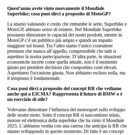
Quest’anno avete vinto nuovamente il Mondiale
Superbike; cosa puoi dirci a proposito di MotoGP?
La stiamo valutando e credo che entrambe le serie, Superbike e
MotoGP, abbiano senso di esistere. Nel Mondiale Superbike
possiamo dimostrare le capacità dei nostri prodotti, mentre in
MotoGP c’è un pubblico più ampio e quindi un impatto
maggiore sul brand. Tra l’altro siamo l’unico costruttore
premium che manca all’appello, comprensibile che tutti si
aspettino la nostra partecipazione. D’altra parte, in situazioni
economiche incerte come quella attuale, non è il momento
giusto per prendere decisioni che comportino costi elevati.
Aspettiamo l'occasione giusta. Non abbiamo escluso nulla, ma
il tempismo è fondamentale.
Cosa puoi dirci a proposito del concept RR che vediamo
anche qui a EICMA? Rappresenta il futuro di BMW o è
un esercizio di stile?
Volevamo dimostrare l’influenza del motorsport sullo sviluppo
delle nostre moto. Sotto il concept RR si nascondono telaio,
motore ed elettronica della superbike che ha vinto il Mondiale
2025. L’abbiamo vestita con una carena che anticipa la RR che
stiamo sviluppando in questo momento. Di fatto è un concept