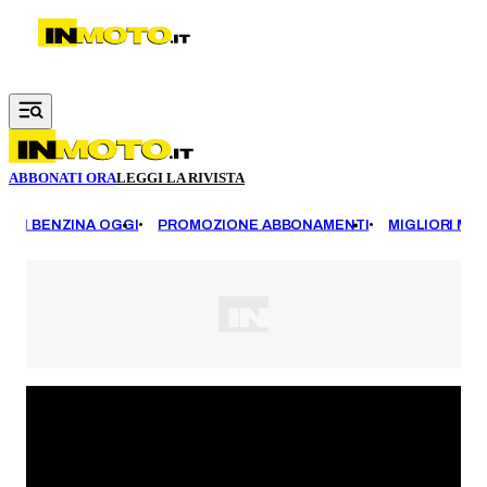
Vai al contenuto principale
ABBONATI ORA
LEGGI LA RIVISTA
EZZI BENZINA OGGI
PROMOZIONE ABBONAMENTI
MIGLIORI MOT