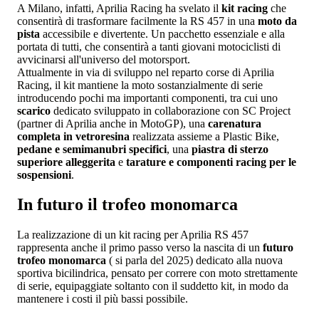
A Milano, infatti, Aprilia Racing ha svelato il
kit racing
che
consentirà di trasformare facilmente la RS 457 in una
moto da
pista
accessibile e divertente. Un pacchetto essenziale e alla
portata di tutti, che consentirà a tanti giovani motociclisti di
avvicinarsi all'universo del motorsport.
Attualmente in via di sviluppo nel reparto corse di Aprilia
Racing, il kit mantiene la moto sostanzialmente di serie
introducendo pochi ma importanti componenti, tra cui uno
scarico
dedicato sviluppato in collaborazione con SC Project
(partner di Aprilia anche in MotoGP), una
carenatura
completa in vetroresina
realizzata assieme a Plastic Bike,
pedane e semimanubri specifici
, una
piastra di sterzo
superiore alleggerita
e
tarature e componenti racing per le
sospensioni
.
In futuro il trofeo monomarca
La realizzazione di un kit racing per Aprilia RS 457
rappresenta anche il primo passo verso la nascita di un
futuro
trofeo monomarca
( si parla del 2025) dedicato alla nuova
sportiva bicilindrica, pensato per correre con moto strettamente
di serie, equipaggiate soltanto con il suddetto kit, in modo da
mantenere i costi il più bassi possibile.