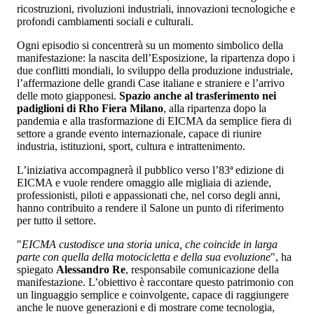
ricostruzioni, rivoluzioni industriali, innovazioni tecnologiche e
profondi cambiamenti sociali e culturali.
Ogni episodio si concentrerà su un momento simbolico della
manifestazione: la nascita dell’Esposizione, la ripartenza dopo i
due conflitti mondiali, lo sviluppo della produzione industriale,
l’affermazione delle grandi Case italiane e straniere e l’arrivo
delle moto giapponesi.
Spazio anche al trasferimento nei
padiglioni di Rho Fiera Milano
, alla ripartenza dopo la
pandemia e alla trasformazione di EICMA da semplice fiera di
settore a grande evento internazionale, capace di riunire
industria, istituzioni, sport, cultura e intrattenimento.
L’iniziativa accompagnerà il pubblico verso l’83ª edizione di
EICMA e vuole rendere omaggio alle migliaia di aziende,
professionisti, piloti e appassionati che, nel corso degli anni,
hanno contribuito a rendere il Salone un punto di riferimento
per tutto il settore.
"
EICMA custodisce una storia unica, che coincide in larga
parte con quella della motocicletta e della sua evoluzione
", ha
spiegato
Alessandro Re
, responsabile comunicazione della
manifestazione. L’obiettivo è raccontare questo patrimonio con
un linguaggio semplice e coinvolgente, capace di raggiungere
anche le nuove generazioni e di mostrare come tecnologia,