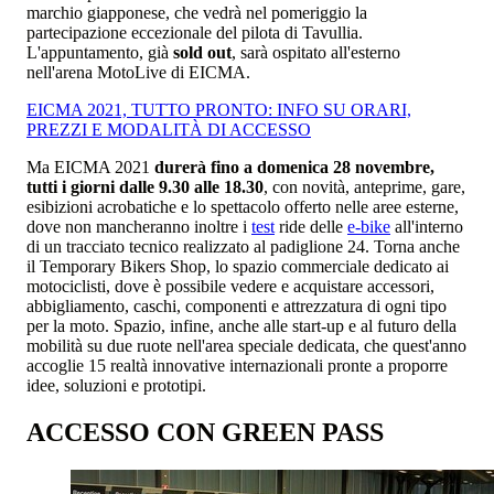
marchio giapponese, che vedrà nel pomeriggio la
partecipazione eccezionale del pilota di Tavullia.
L'appuntamento, già
sold out
, sarà ospitato all'esterno
nell'arena MotoLive di EICMA.
EICMA 2021, TUTTO PRONTO: INFO SU ORARI,
PREZZI E MODALITÀ DI ACCESSO
Ma EICMA 2021
durerà fino a domenica 28 novembre,
tutti i giorni dalle 9.30 alle 18.30
, con novità, anteprime, gare,
esibizioni acrobatiche e lo spettacolo offerto nelle aree esterne,
dove non mancheranno inoltre i
test
ride delle
e-bike
all'interno
di un tracciato tecnico realizzato al padiglione 24. Torna anche
il Temporary Bikers Shop, lo spazio commerciale dedicato ai
motociclisti, dove è possibile vedere e acquistare accessori,
abbigliamento, caschi, componenti e attrezzatura di ogni tipo
per la moto. Spazio, infine, anche alle start-up e al futuro della
mobilità su due ruote nell'area speciale dedicata, che quest'anno
accoglie 15 realtà innovative internazionali pronte a proporre
idee, soluzioni e prototipi.
ACCESSO CON GREEN PASS