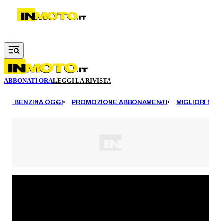
Vai al contenuto principale
ABBONATI ORA
LEGGI LA RIVISTA
EZZI BENZINA OGGI
PROMOZIONE ABBONAMENTI
MIGLIORI MOT