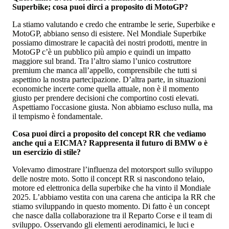
Superbike; cosa puoi dirci a proposito di MotoGP?
La stiamo valutando e credo che entrambe le serie, Superbike e
MotoGP, abbiano senso di esistere. Nel Mondiale Superbike
possiamo dimostrare le capacità dei nostri prodotti, mentre in
MotoGP c’è un pubblico più ampio e quindi un impatto
maggiore sul brand. Tra l’altro siamo l’unico costruttore
premium che manca all’appello, comprensibile che tutti si
aspettino la nostra partecipazione. D’altra parte, in situazioni
economiche incerte come quella attuale, non è il momento
giusto per prendere decisioni che comportino costi elevati.
Aspettiamo l'occasione giusta. Non abbiamo escluso nulla, ma
il tempismo è fondamentale.
Cosa puoi dirci a proposito del concept RR che vediamo
anche qui a EICMA? Rappresenta il futuro di BMW o è
un esercizio di stile?
Volevamo dimostrare l’influenza del motorsport sullo sviluppo
delle nostre moto. Sotto il concept RR si nascondono telaio,
motore ed elettronica della superbike che ha vinto il Mondiale
2025. L’abbiamo vestita con una carena che anticipa la RR che
stiamo sviluppando in questo momento. Di fatto è un concept
che nasce dalla collaborazione tra il Reparto Corse e il team di
sviluppo. Osservando gli elementi aerodinamici, le luci e