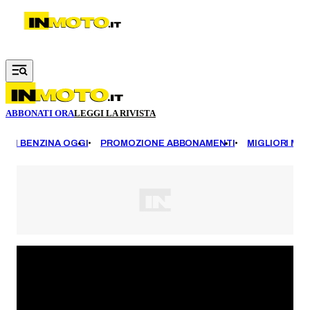
Vai al contenuto principale
ABBONATI ORA
LEGGI LA RIVISTA
EZZI BENZINA OGGI
PROMOZIONE ABBONAMENTI
MIGLIORI MOT