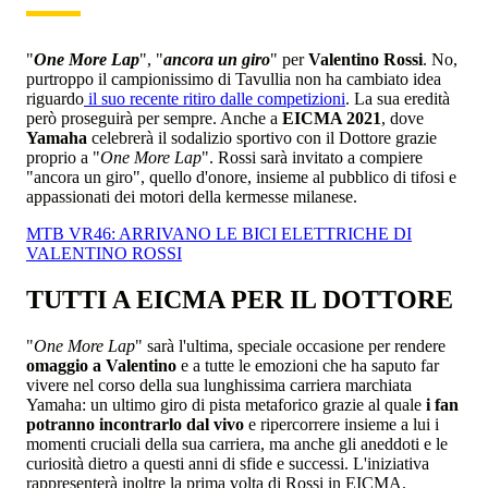
"
One More Lap
", "
ancora un giro
" per
Valentino Rossi
. No,
purtroppo il campionissimo di Tavullia non ha cambiato idea
riguardo
il suo recente ritiro dalle competizioni
. La sua eredità
però proseguirà per sempre. Anche a
EICMA 2021
, dove
Yamaha
celebrerà il sodalizio sportivo con il Dottore grazie
proprio a "
One More Lap
". Rossi sarà invitato a compiere
"ancora un giro", quello d'onore, insieme al pubblico di tifosi e
appassionati dei motori della kermesse milanese.
MTB VR46: ARRIVANO LE BICI ELETTRICHE DI
VALENTINO ROSSI
TUTTI A EICMA PER IL DOTTORE
"
One More Lap
" sarà l'ultima, speciale occasione per rendere
omaggio a Valentino
e a tutte le emozioni che ha saputo far
vivere nel corso della sua lunghissima carriera marchiata
Yamaha: un ultimo giro di pista metaforico grazie al quale
i fan
potranno incontrarlo dal vivo
e ripercorrere insieme a lui i
momenti cruciali della sua carriera, ma anche gli aneddoti e le
curiosità dietro a questi anni di sfide e successi. L'iniziativa
rappresenterà inoltre la prima volta di Rossi in EICMA.