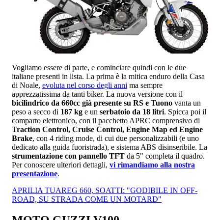
Vogliamo essere di parte, e cominciare quindi con le due
italiane presenti in lista. La prima è la mitica enduro della Casa
di Noale,
evoluta nel corso degli anni
ma sempre
apprezzatissima da tanti biker. La nuova versione con il
bicilindrico da 660cc già presente su RS e Tuono
vanta un
peso a secco di
187 kg
e un
serbatoio da 18 litri
. Spicca poi il
comparto elettronico, con il pacchetto APRC comprensivo di
Traction Control, Cruise Control, Engine Map ed Engine
Brake
, con 4 riding mode, di cui due personalizzabili (e uno
dedicato alla guida fuoristrada), e sistema ABS disinseribile. La
strumentazione con pannello TFT
da 5" completa il quadro.
Per conoscere ulteriori dettagli,
vi rimandiamo alla nostra
presentazione
.
APRILIA TUAREG 660, SOATTI: "GODIBILE IN OFF-
ROAD, SU STRADA COME UN MOTARD"