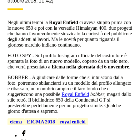
ottobre 2018, 11:42)
Negli ultimi tempi la
Royal Enfield
ci aveva stupito prima con
le nuove 650 e poi con la versatile Himalayan 400, due progetti
che hanno favorevolmente stuzzicato la curiosità del pubblico e
degli addetti ai lavori. Ma le novità per quanto riguarda il
glorioso marchio indiano continuano.
FOTO SPY - Sul profilo Instagram ufficiale del costruttore è
spuntata la foto di un nuovo modello, coperto da un telo nero,
che verrà presentato a
Eicma nella giornata del 6 novembre
.
BOBBER - A giudicare dalle forme che si intuiscono dalla
foto, potremmo sbilanciarci su un modello dal profilo allungato
e ribassato, un manubrio ampio e il faro tondo che ci
suggeriscono una possibile
Royal Enfield
bobber
, magari dallo
stile retrò. Il bicilindrico 650 della Continental GT si
presterebbe perfettamente per un progetto simile. Qualche
giorno d'attesa e sapremo.
eicma
EICMA 2018
royal enfield