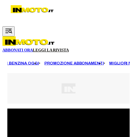
Vai al contenuto principale
ABBONATI ORA
LEGGI LA RIVISTA
EZZI BENZINA OGGI
PROMOZIONE ABBONAMENTI
MIGLIORI MOT