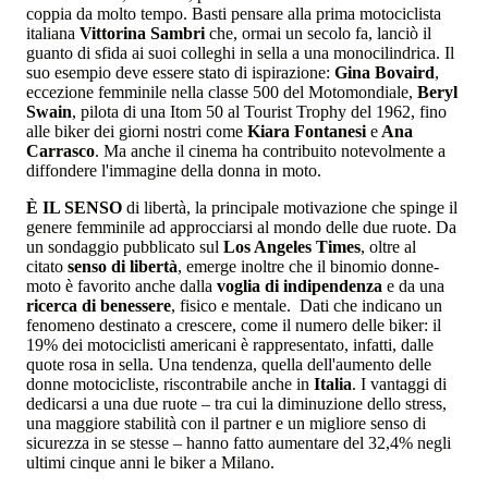
coppia da molto tempo. Basti pensare alla prima motociclista
italiana
Vittorina Sambri
che, ormai un secolo fa, lanciò il
guanto di sfida ai suoi colleghi in sella a una monocilindrica. Il
suo esempio deve essere stato di ispirazione:
Gina Bovaird
,
eccezione femminile nella classe 500 del Motomondiale,
Beryl
Swain
, pilota di una Itom 50 al Tourist Trophy del 1962, fino
alle biker dei giorni nostri come
Kiara Fontanesi
e
Ana
Carrasco
. Ma anche il cinema ha contribuito notevolmente a
diffondere l'immagine della donna in moto.
È IL SENSO
di libertà, la principale motivazione che spinge il
genere femminile ad approcciarsi al mondo delle due ruote. Da
un sondaggio pubblicato sul
Los Angeles Times
, oltre al
citato
senso di libertà
, emerge inoltre che il binomio donne-
moto è favorito anche dalla
voglia di indipendenza
e da una
ricerca di benessere
, fisico e mentale. Dati che indicano un
fenomeno destinato a crescere, come il numero delle biker: il
19% dei motociclisti americani è rappresentato, infatti, dalle
quote rosa in sella. Una tendenza, quella dell'aumento delle
donne motocicliste, riscontrabile anche in
Italia
. I vantaggi di
dedicarsi a una due ruote – tra cui la diminuzione dello stress,
una maggiore stabilità con il partner e un migliore senso di
sicurezza in se stesse – hanno fatto aumentare del 32,4% negli
ultimi cinque anni le biker a Milano.