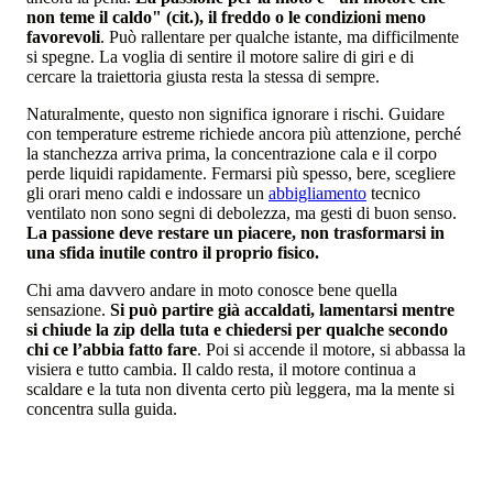
non teme il caldo" (cit.), il freddo o le condizioni meno
favorevoli
. Può rallentare per qualche istante, ma difficilmente
si spegne. La voglia di sentire il motore salire di giri e di
cercare la traiettoria giusta resta la stessa di sempre.
Naturalmente, questo non significa ignorare i rischi. Guidare
con temperature estreme richiede ancora più attenzione, perché
la stanchezza arriva prima, la concentrazione cala e il corpo
perde liquidi rapidamente. Fermarsi più spesso, bere, scegliere
gli orari meno caldi e indossare un
abbigliamento
tecnico
ventilato non sono segni di debolezza, ma gesti di buon senso.
La passione deve restare un piacere, non trasformarsi in
una sfida inutile contro il proprio fisico.
Chi ama davvero andare in moto conosce bene quella
sensazione.
Si può partire già accaldati, lamentarsi mentre
si chiude la zip della tuta e chiedersi per qualche secondo
chi ce l’abbia fatto fare
. Poi si accende il motore, si abbassa la
visiera e tutto cambia. Il caldo resta, il motore continua a
scaldare e la tuta non diventa certo più leggera, ma la mente si
concentra sulla guida.