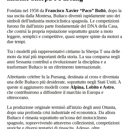
Fondata nel 1958 da
Francisco Xavier “Paco” Bultó
, dopo la
sua uscita dalla Montesa, Bultaco diventò rapidamente uno dei
simboli dell'industria motociclistica spagnola. Le competizioni
furono fin dall'inizio parte fondamentale del DNA della Casa,
che costruì la propria reputazione soprattutto grazie a moto
leggere, semplici e competitive, quasi sempre spinte da motori a
due tempi.
Tra i modelli più rappresentativi cirtiamo la Sherpa T una delle
moto da trial più importanti della storia. La sua comparsa negli
anni Sessanta contribuì a rivoluzionare la disciplina e a
trasformare Bultaco in un riferimento internazionale.
Altrettanto celebre fu la Pursang, destinata al cross e diventata
una delle Bultaco più desiderate, soprattutto negli Stati Uniti. A
queste si aggiunsero modelli come
Alpina, Lobito e Astro
,
che contribuirono a diffondere il marchio in Europa e
oltreoceano.
La produzione originale terminò all'inizio degli anni Ottanta,
dopo una profonda crisi industriale ed economica. Da allora
Bultaco è rimasta soprattutto un'icona del motociclismo
spagnolo, sopravvivendo attraverso collezionisti, competizioni
storiche e diversi tentativi di rinascita. Adesso, oltre