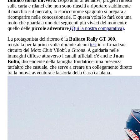
Bultaco torna davvero.
Dopo anni di tentativi, progetti rimasti
sulla carta e rilanci che non sono riusciti a riportare stabilmente
il marchio sul mercato, lo storico nome spagnolo si prepara a
ricomparire nelle concessionarie. E questa volta lo farà con una
moto che guarda a uno dei segmenti più vivaci del momento:
quello delle
piccole adventure
(Qui la nostra comparativa)
.
La protagonista del ritorno è la
Bultaco Rally GT 300
,
mostrata per la prima volta durante alcuni
test
in off-road sul
circuito del Moto Club Vilobí, a Girona. A guidarla nelle
immagini diffuse attraverso i canali ufficiali c'è anche
Juan
Bultó
, discendente della famiglia fondatrice: una presenza
tutt'altro che casuale, che serve a creare un collegamento diretto
tra la nuova avventura e la storia della Casa catalana.