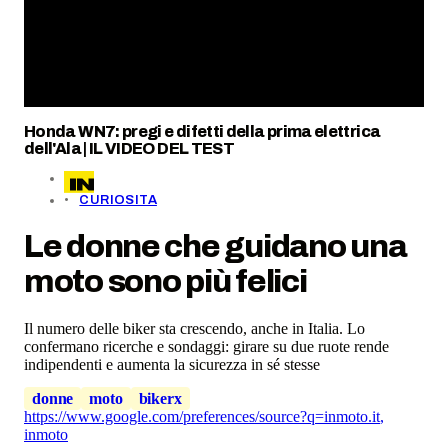
Honda WN7: pregi e difetti della prima elettrica
dell'Ala | IL VIDEO DEL TEST
CURIOSITA
Le donne che guidano una
moto sono più felici
Il numero delle biker sta crescendo, anche in Italia. Lo
confermano ricerche e sondaggi: girare su due ruote rende
indipendenti e aumenta la sicurezza in sé stesse
donne
moto
bikerx
https://www.google.com/preferences/source?q=inmoto.it
,
inmoto