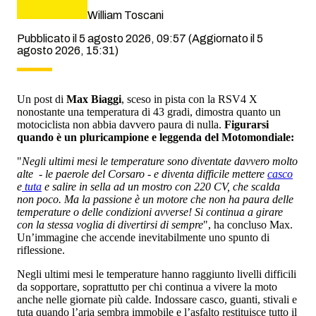
William Toscani
Pubblicato il 5 agosto 2026, 09:57
(Aggiornato il 5
agosto 2026, 15:31)
Un post di
Max Biaggi
, sceso in pista con la RSV4 X
nonostante una temperatura di 43 gradi, dimostra quanto un
motociclista non abbia davvero paura di nulla.
Figurarsi
quando è un pluricampione e leggenda del Motomondiale:
"
Negli ultimi mesi le temperature sono diventate davvero molto
alte - le paerole del Corsaro - e diventa difficile mettere
casco
e
tuta
e salire in sella ad un mostro con 220 CV, che scalda
non poco. Ma la passione è un motore che non ha paura delle
temperature o delle condizioni avverse! Si continua a girare
con la stessa voglia di divertirsi di sempre
", ha concluso Max.
Un’immagine che accende inevitabilmente uno spunto di
riflessione.
Negli ultimi mesi le temperature hanno raggiunto livelli difficili
da sopportare, soprattutto per chi continua a vivere la moto
anche nelle giornate più calde. Indossare casco, guanti, stivali e
tuta quando l’aria sembra immobile e l’asfalto restituisce tutto il