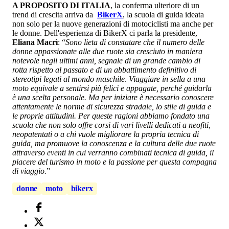
A PROPOSITO DI ITALIA
, la conferma ulteriore di un
trend di crescita arriva da
BikerX
, la scuola di guida ideata
non solo per la nuove generazioni di motociclisti ma anche per
le donne. Dell'esperienza di BikerX ci parla la presidente,
Eliana Macrì
: “
Sono lieta di constatare che il numero delle
donne appassionate alle due ruote sia cresciuto in maniera
notevole negli ultimi anni, segnale di un grande cambio di
rotta rispetto al passato e di un abbattimento definitivo di
stereotipi legati al mondo maschile
.
Viaggiare in sella a una
moto equivale a sentirsi più felici e appagate, perché guidarla
è una scelta personale. Ma per iniziare è necessario conoscere
attentamente le norme di sicurezza stradale, lo stile di guida e
le proprie attitudini. Per queste ragioni abbiamo fondato una
scuola che non solo offre corsi di vari livelli dedicati a neofiti,
neopatentati o a chi vuole migliorare la propria tecnica di
guida, ma promuove la conoscenza e la cultura delle due ruote
attraverso eventi in cui verranno combinati tecnica di guida, il
piacere del turismo in moto e la passione per questa compagna
di viaggio.
”
donne
moto
bikerx