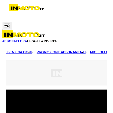
Vai al contenuto principale
ABBONATI ORA
LEGGI LA RIVISTA
EZZI BENZINA OGGI
PROMOZIONE ABBONAMENTI
MIGLIORI MOT