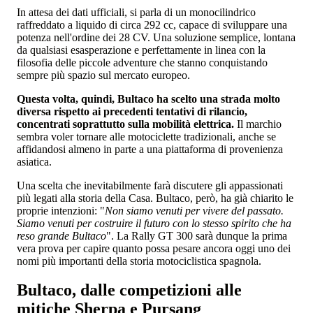
In attesa dei dati ufficiali, si parla di un monocilindrico
raffreddato a liquido di circa 292 cc, capace di sviluppare una
potenza nell'ordine dei 28 CV. Una soluzione semplice, lontana
da qualsiasi esasperazione e perfettamente in linea con la
filosofia delle piccole adventure che stanno conquistando
sempre più spazio sul mercato europeo.
Questa volta, quindi, Bultaco ha scelto una strada molto
diversa rispetto ai precedenti tentativi di rilancio,
concentrati soprattutto sulla mobilità elettrica.
Il marchio
sembra voler tornare alle motociclette tradizionali, anche se
affidandosi almeno in parte a una piattaforma di provenienza
asiatica.
Una scelta che inevitabilmente farà discutere gli appassionati
più legati alla storia della Casa. Bultaco, però, ha già chiarito le
proprie intenzioni: "
Non siamo venuti per vivere del passato.
Siamo venuti per costruire il futuro con lo stesso spirito che ha
reso grande Bultaco
". La Rally GT 300 sarà dunque la prima
vera prova per capire quanto possa pesare ancora oggi uno dei
nomi più importanti della storia motociclistica spagnola.
Bultaco, dalle competizioni alle
mitiche Sherpa e Pursang