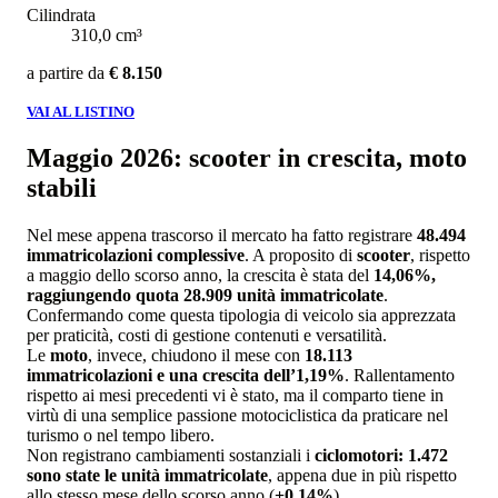
Cilindrata
310,0 cm³
a partire da
€ 8.150
VAI AL LISTINO
Maggio 2026: scooter in crescita, moto
stabili
Nel mese appena trascorso il mercato ha fatto registrare
48.494
immatricolazioni complessive
. A proposito di
scooter
, rispetto
a maggio dello scorso anno, la crescita è stata del
14,06%,
raggiungendo quota 28.909 unità immatricolate
.
Confermando come questa tipologia di veicolo sia apprezzata
per praticità, costi di gestione contenuti e versatilità.
Le
moto
, invece, chiudono il mese con
18.113
immatricolazioni e una crescita dell’1,19%
. Rallentamento
rispetto ai mesi precedenti vi è stato, ma il comparto tiene in
virtù di una semplice passione motociclistica da praticare nel
turismo o nel tempo libero.
Non registrano cambiamenti sostanziali i
ciclomotori: 1.472
sono state le unità immatricolate
, appena due in più rispetto
allo stesso mese dello scorso anno (
+0,14%
).