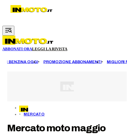
Vai al contenuto principale
ABBONATI ORA
LEGGI LA RIVISTA
EZZI BENZINA OGGI
PROMOZIONE ABBONAMENTI
MIGLIORI MOT
MERCATO
Mercato moto maggio