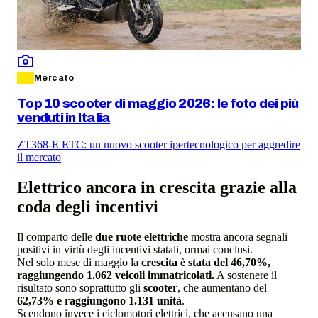
Mercato
Top 10 scooter di maggio 2026: le foto dei più
venduti in Italia
ZT368-E ETC: un nuovo scooter ipertecnologico per aggredire
il mercato
Elettrico ancora in crescita grazie alla
coda degli incentivi
Il comparto delle
due ruote elettriche
mostra ancora segnali
positivi in virtù degli incentivi statali, ormai conclusi.
Nel solo mese di maggio la
crescita è stata del 46,70%,
raggiungendo 1.062 veicoli immatricolati.
A sostenere il
risultato sono soprattutto gli
scooter
, che aumentano del
62,73% e raggiungono 1.131 unità
.
Scendono invece i ciclomotori elettrici, che accusano una