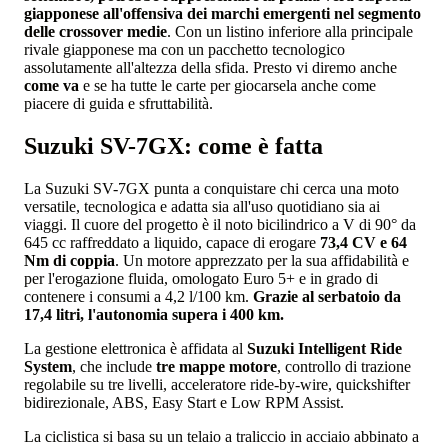
giapponese all'offensiva dei marchi emergenti nel segmento
delle crossover medie
. Con un listino inferiore alla principale
rivale giapponese ma con un pacchetto tecnologico
assolutamente all'altezza della sfida. Presto vi diremo anche
come va
e se ha tutte le carte per giocarsela anche come
piacere di guida e sfruttabilità.
Suzuki SV-7GX: come è fatta
La Suzuki SV-7GX punta a conquistare chi cerca una moto
versatile, tecnologica e adatta sia all'uso quotidiano sia ai
viaggi. Il cuore del progetto è il noto bicilindrico a V di 90° da
645 cc raffreddato a liquido, capace di erogare
73,4 CV e 64
Nm di coppia
. Un motore apprezzato per la sua affidabilità e
per l'erogazione fluida, omologato Euro 5+ e in grado di
contenere i consumi a 4,2 l/100 km.
Grazie al serbatoio da
17,4 litri, l'autonomia supera i 400 km.
La gestione elettronica è affidata al
Suzuki Intelligent Ride
System
, che include
tre mappe motore
, controllo di trazione
regolabile su tre livelli, acceleratore ride-by-wire, quickshifter
bidirezionale, ABS, Easy Start e Low RPM Assist.
La ciclistica si basa su un telaio a traliccio in acciaio abbinato a