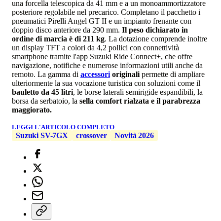
una forcella telescopica da 41 mm e a un monoammortizzatore
posteriore regolabile nel precarico. Completano il pacchetto i
pneumatici Pirelli Angel GT II e un impianto frenante con
doppio disco anteriore da 290 mm.
Il peso dichiarato in
ordine di marcia è di 211 kg
. La dotazione comprende inoltre
un display TFT a colori da 4,2 pollici con connettività
smartphone tramite l'app Suzuki Ride Connect+, che offre
navigazione, notifiche e numerose informazioni utili anche da
remoto. La gamma di
accessori
originali
permette di ampliare
ulteriormente la sua vocazione turistica con soluzioni come il
bauletto da 45 litri
, le borse laterali semirigide espandibili, la
borsa da serbatoio, la
sella comfort rialzata e il parabrezza
maggiorato.
LEGGI L'ARTICOLO COMPLETO
Suzuki SV-7GX
crossover
Novità 2026