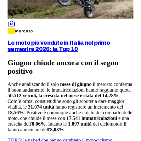
Mercato
Le moto più vendute in Italia nel primo
semestre 2026: la Top 10
Giugno chiude ancora con il segno
positivo
Anche analizzando il solo
mese di giugno
il mercato conferma
il buon andamento: le immatricolazioni hanno raggiunto quota
50.512 veicoli, la crescita nel mese è stata del 14,28%
.
Com’è ormai consuetudine sono gli scooter a dare maggior
vitalità, le
31.074 unità
fanno registrare un incremento del
18,56%
. Positivo è comunque anche il dato del comparto delle
moto, che chiude il mese con
17.541 immatricolazioni
e una
crescita dell'
8,06%
. Intanto le
1.897 unità
dei ciclomotori li
fanno aumentare dell'
8,03%
.
TOP 5: le naked che hanno cambiato il motociclismo