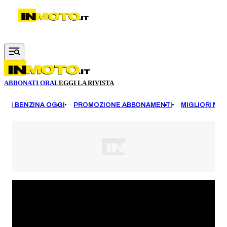
Vai al contenuto principale
ABBONATI ORA
LEGGI LA RIVISTA
EZZI BENZINA OGGI
PROMOZIONE ABBONAMENTI
MIGLIORI MOT