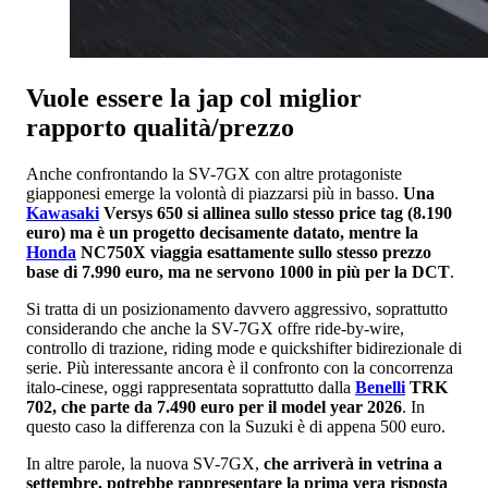
Vuole essere la jap col miglior
rapporto qualità/prezzo
Anche confrontando la SV-7GX con altre protagoniste
giapponesi emerge la volontà di piazzarsi più in basso.
Una
Kawasaki
Versys 650 si allinea sullo stesso price tag (8.190
euro) ma è un progetto decisamente datato, mentre la
Honda
NC750X viaggia esattamente sullo stesso prezzo
base di 7.990 euro, ma ne servono 1000 in più per la DCT
.
Si tratta di un posizionamento davvero aggressivo, soprattutto
considerando che anche la SV-7GX offre ride-by-wire,
controllo di trazione, riding mode e quickshifter bidirezionale di
serie. Più interessante ancora è il confronto con la concorrenza
italo-cinese, oggi rappresentata soprattutto dalla
Benelli
TRK
702, che parte da 7.490 euro per il model year 2026
. In
questo caso la differenza con la Suzuki è di appena 500 euro.
In altre parole, la nuova SV-7GX,
che arriverà in vetrina a
settembre, potrebbe rappresentare la prima vera risposta