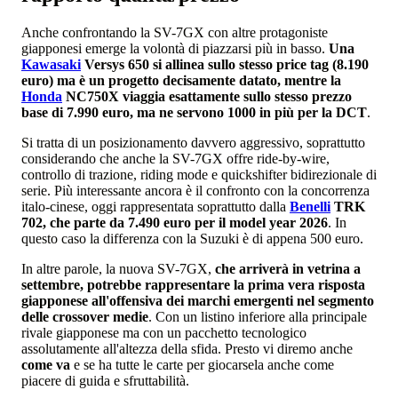
Anche confrontando la SV-7GX con altre protagoniste
giapponesi emerge la volontà di piazzarsi più in basso.
Una
Kawasaki
Versys 650 si allinea sullo stesso price tag (8.190
euro) ma è un progetto decisamente datato, mentre la
Honda
NC750X viaggia esattamente sullo stesso prezzo
base di 7.990 euro, ma ne servono 1000 in più per la DCT
.
Si tratta di un posizionamento davvero aggressivo, soprattutto
considerando che anche la SV-7GX offre ride-by-wire,
controllo di trazione, riding mode e quickshifter bidirezionale di
serie. Più interessante ancora è il confronto con la concorrenza
italo-cinese, oggi rappresentata soprattutto dalla
Benelli
TRK
702, che parte da 7.490 euro per il model year 2026
. In
questo caso la differenza con la Suzuki è di appena 500 euro.
In altre parole, la nuova SV-7GX,
che arriverà in vetrina a
settembre, potrebbe rappresentare la prima vera risposta
giapponese all'offensiva dei marchi emergenti nel segmento
delle crossover medie
. Con un listino inferiore alla principale
rivale giapponese ma con un pacchetto tecnologico
assolutamente all'altezza della sfida. Presto vi diremo anche
come va
e se ha tutte le carte per giocarsela anche come
piacere di guida e sfruttabilità.