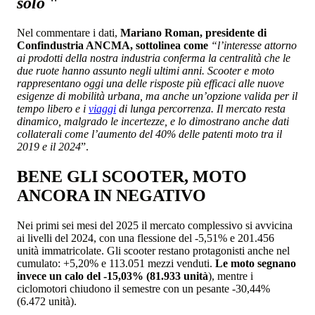
solo
"
Nel commentare i dati,
Mariano Roman, presidente di
Confindustria ANCMA, sottolinea come
“l’interesse attorno
ai prodotti della nostra industria conferma la centralità che le
due ruote hanno assunto negli ultimi anni. Scooter e moto
rappresentano oggi una delle risposte più efficaci alle nuove
esigenze di mobilità urbana, ma anche un’opzione valida per il
tempo libero e i
viaggi
di lunga percorrenza. Il mercato resta
dinamico, malgrado le incertezze, e lo dimostrano anche dati
collaterali come l’aumento del 40% delle patenti moto tra il
2019 e il 2024
”.
BENE GLI SCOOTER, MOTO
ANCORA IN NEGATIVO
Nei primi sei mesi del 2025 il mercato complessivo si avvicina
ai livelli del 2024, con una flessione del -5,51% e 201.456
unità immatricolate. Gli scooter restano protagonisti anche nel
cumulato: +5,20% e 113.051 mezzi venduti.
Le moto segnano
invece un calo del -15,03% (81.933 unità
), mentre i
ciclomotori chiudono il semestre con un pesante -30,44%
(6.472 unità).