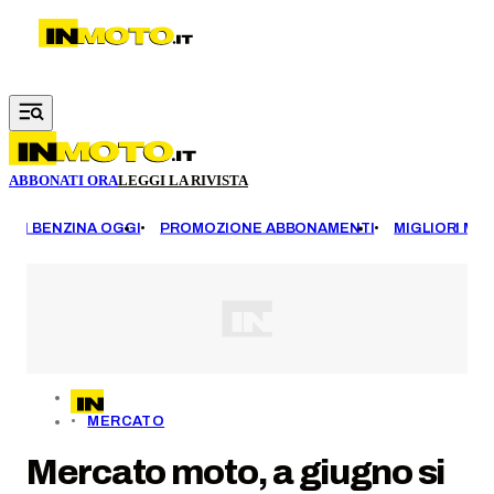
Vai al contenuto principale
ABBONATI ORA
LEGGI LA RIVISTA
EZZI BENZINA OGGI
PROMOZIONE ABBONAMENTI
MIGLIORI MOT
MERCATO
Mercato moto, a giugno si