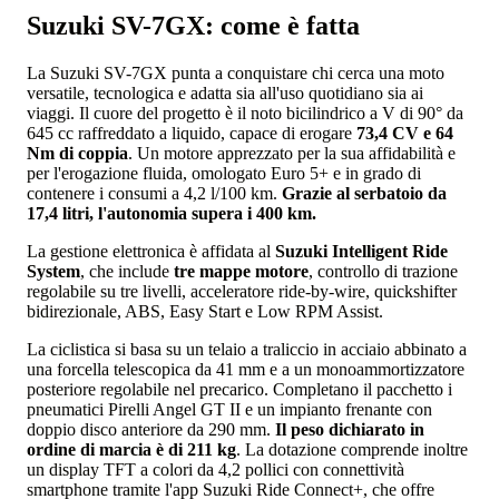
Suzuki SV-7GX: come è fatta
La Suzuki SV-7GX punta a conquistare chi cerca una moto
versatile, tecnologica e adatta sia all'uso quotidiano sia ai
viaggi. Il cuore del progetto è il noto bicilindrico a V di 90° da
645 cc raffreddato a liquido, capace di erogare
73,4 CV e 64
Nm di coppia
. Un motore apprezzato per la sua affidabilità e
per l'erogazione fluida, omologato Euro 5+ e in grado di
contenere i consumi a 4,2 l/100 km.
Grazie al serbatoio da
17,4 litri, l'autonomia supera i 400 km.
La gestione elettronica è affidata al
Suzuki Intelligent Ride
System
, che include
tre mappe motore
, controllo di trazione
regolabile su tre livelli, acceleratore ride-by-wire, quickshifter
bidirezionale, ABS, Easy Start e Low RPM Assist.
La ciclistica si basa su un telaio a traliccio in acciaio abbinato a
una forcella telescopica da 41 mm e a un monoammortizzatore
posteriore regolabile nel precarico. Completano il pacchetto i
pneumatici Pirelli Angel GT II e un impianto frenante con
doppio disco anteriore da 290 mm.
Il peso dichiarato in
ordine di marcia è di 211 kg
. La dotazione comprende inoltre
un display TFT a colori da 4,2 pollici con connettività
smartphone tramite l'app Suzuki Ride Connect+, che offre