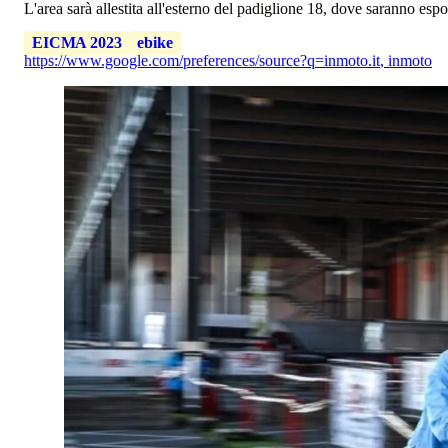
L'area sarà allestita all'esterno del padiglione 18, dove saranno espo
EICMA 2023
ebike
https://www.google.com/preferences/source?q=inmoto.it
,
inmoto