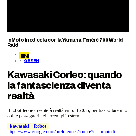
InMoto in edicola con la Yamaha Ténéré 700 World
Raid
GREEN
Kawasaki Corleo: quando
la fantascienza diventa
realtà
Il robot-leone diventerà realtà entro il 2035, per trasportare uno
o due passeggeri nei terreni più estremi
kawasaki
Robot
https://www.google.com/preferences/source?q=inmoto.it
,