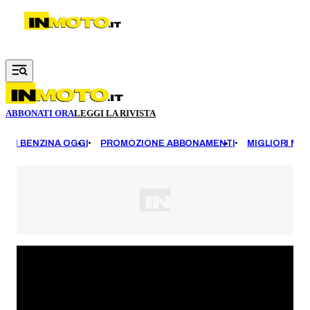
Vai al contenuto principale
ABBONATI ORA
LEGGI LA RIVISTA
EZZI BENZINA OGGI
PROMOZIONE ABBONAMENTI
MIGLIORI MOT