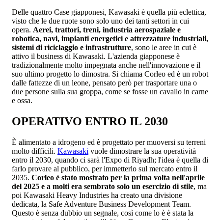
Delle quattro Case giapponesi, Kawasaki è quella più eclettica,
visto che le due ruote sono solo uno dei tanti settori in cui
opera.
Aerei, trattori, treni, industria aerospaziale e
robotica, navi, impianti energetici e attrezzature industriali,
sistemi di riciclaggio e infrastrutture
, sono le aree in cui è
attivo il business di Kawasaki. L'azienda giapponese è
tradizionalmente molto impegnata anche nell'innovazione e il
suo ultimo progetto lo dimostra. Si chiama Corleo ed è un robot
dalle fattezze di un leone, pensato però per trasportare una o
due persone sulla sua groppa, come se fosse un cavallo in carne
e ossa.
OPERATIVO ENTRO IL 2030
È alimentato a idrogeno ed è progettato per muoversi su terreni
molto difficili.
Kawasaki
vuole dimostrare la sua operatività
entro il 2030, quando ci sarà l'Expo di Riyadh; l'idea è quella di
farlo provare al pubblico, per immetterlo sul mercato entro il
2035.
Corleo è stato mostrato per la prima volta nell'aprile
del 2025 e a molti era sembrato solo un esercizio di stile
, ma
poi Kawasaki Heavy Industries ha creato una divisione
dedicata, la Safe Adventure Business Development Team.
Questo è senza dubbio un segnale, così come lo è è stata la