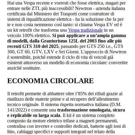
Hai una Vespa recente e vorresti che fosse elettrica, magari per
entrare nelle ZTL più inaccessibili? Newtron - azienda italiana
certificata dal Ministero dei Trasporti come costruttore di
sistemi di riqualificazione elettrica - ha la soluzione che fa per
te e non costa nemmeno così tanto: si chiama Vespa EV ed è
un kit retrofit che trasforma una
Vespa tradizionale
in un
veicolo 100% elettrico.
Si può applicare a un’ampia gamma
di modelli, dalla Granturismo 125L del 2003 fino alle più
recenti GTS 310 del 2025
, passando per GTS 250 i.e., GTS
300, GT 60, GTV, LXV e Sei Giorni. L'approccio di Newtron
è sostenibile, poiché estende il ciclo di vita di veicoli già
esistenti attraverso un modello di economia circolare: convertire
anziché sostituire.
ECONOMIA CIRCOLARE
Il retrofit permette di abbattere oltre l’85% dei rifiuti grazie al
riutilizzo delle materie prime e al recupero dell’allestimento
tecnico originale. Il sistema rispetta normativa italiana (D.M.
141/2022) e consente una
trasformazione omologata, sicura
e replicabile su larga scala
. Il kit è un sistema completo
composto da motore elettrico trifase a magneti permanenti,
centralina con inverter e controller dedicati, batterie agli ioni di
litio, cablaggi specifici e supporti integrati nel telaio della