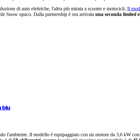
uzione di auto elettriche, l'altra più mirata a scooter e motocicli.
Il mod
bile Snow opaco. Dalla partnership è ora arrivata
una seconda
limited e
 blu
ettando l'ambiente. Il modello è equipaggiato con un motore da 3,6 kW 