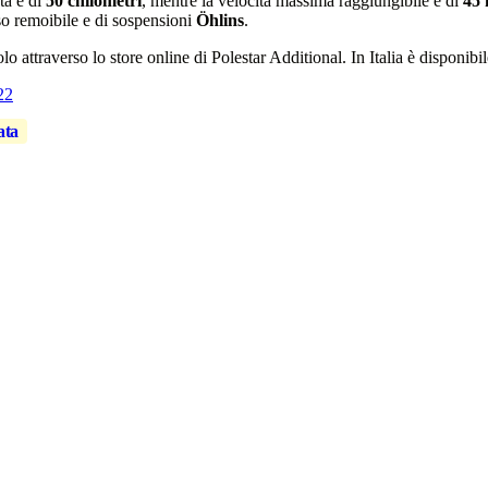
ta è di
50 chilometri
, mentre la velocità massima raggiungibile è di
45 
so remoibile e di sospensioni
Öhlins
.
 attraverso lo store online di Polestar Additional. In Italia è disponibi
22
ata