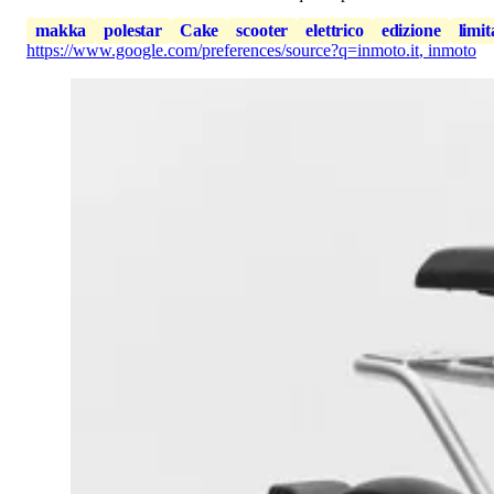
makka
polestar
Cake
scooter
elettrico
edizione
limit
https://www.google.com/preferences/source?q=inmoto.it
,
inmoto