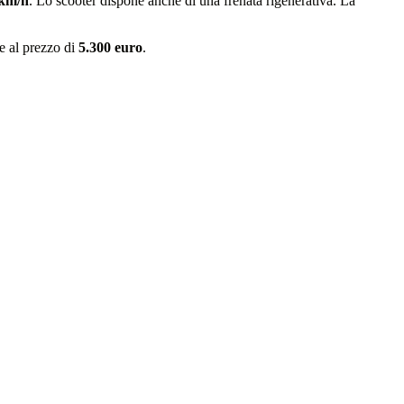
km/h
. Lo scooter dispone anche di una frenata rigenerativa. La
le al prezzo di
5.300 euro
.