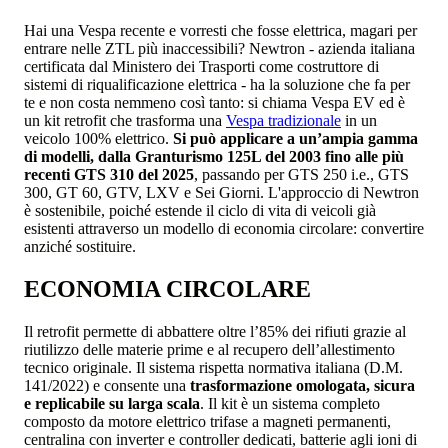
Hai una Vespa recente e vorresti che fosse elettrica, magari per
entrare nelle ZTL più inaccessibili? Newtron - azienda italiana
certificata dal Ministero dei Trasporti come costruttore di
sistemi di riqualificazione elettrica - ha la soluzione che fa per
te e non costa nemmeno così tanto: si chiama Vespa EV ed è
un kit retrofit che trasforma una
Vespa tradizionale
in un
veicolo 100% elettrico.
Si può applicare a un’ampia gamma
di modelli, dalla Granturismo 125L del 2003 fino alle più
recenti GTS 310 del 2025
, passando per GTS 250 i.e., GTS
300, GT 60, GTV, LXV e Sei Giorni. L'approccio di Newtron
è sostenibile, poiché estende il ciclo di vita di veicoli già
esistenti attraverso un modello di economia circolare: convertire
anziché sostituire.
ECONOMIA CIRCOLARE
Il retrofit permette di abbattere oltre l’85% dei rifiuti grazie al
riutilizzo delle materie prime e al recupero dell’allestimento
tecnico originale. Il sistema rispetta normativa italiana (D.M.
141/2022) e consente una
trasformazione omologata, sicura
e replicabile su larga scala
. Il kit è un sistema completo
composto da motore elettrico trifase a magneti permanenti,
centralina con inverter e controller dedicati, batterie agli ioni di