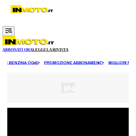
Vai al contenuto principale
ABBONATI ORA
LEGGI LA RIVISTA
EZZI BENZINA OGGI
PROMOZIONE ABBONAMENTI
MIGLIORI MOT