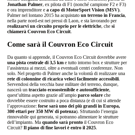
Jonathan Palmer
, ex pilota di F1 (nonché campione F2 e F3)
e ora imprenditore e
a capo di MotorSport Vision (MSV)
.
Palmer nel lontano 2015 ha acquistato
un terreno in Francia
,
nella parte nord-est nei pressi di Laon, e sta lavorando per
realizzarvi un circuito proprio per le elettriche
, che
si
chiamerà Couvron Eco Circuit
.
Come sarà il Couvron Eco Circuit
Da quanto si apprende, il Couvron Eco Circuit dovrebbe avere
una pista centrale di 3,5 km
e tutto intorno box e strutture per
l’assistenza ai mezzi, oltre a eventuali centri conferenze. Non
solo. Nel progetto di Palmer anche la volontà di realizzare una
rete di colonnine di ricarica veloci facilmente accessibili
.
Servendosi della vecchia base militare del terreno, dunque,
nascerà un
tracciato ecosostenibile e autosufficiente
,
quest’ultima aspetto grazie all’ampio
parco solare
che
dovrebbe essere costruito a poca distanza (e di cui si attende
l’approvazione:
forse sarà uno dei più grandi in Europa,
300 ettari per 350 MW di potenza
). Sfruttando l’energia
rinnovabile qui generata, si potranno alimentare le strutture
dell’impianto. Ma
quando sarà pronto
il Couvron Eco
Circuit?
Il piano di fine lavori è entro il 2025
.