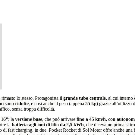
 rimasto lo stesso. Protagonista il
grande tubo centrale
, al cui interno
ni
sono
ridotte
, e così anche il peso (appena
55 kg
) grazie all’utilizzo d
ico, senza troppa difficoltà.
 16”
: la
versione base
, che può arrivare
fino a 45 km/h, con autonom
ntre la
batteria agli ioni di litio da 2,5 kWh
, che dicevamo prima si tro
tivo di fast charging, in due. Pocket Rocket di Sol Motor offre anche una