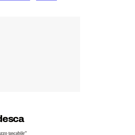
edesca
azzo tascabile”