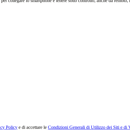
per collegare lo smartphone e tenere sotto controllo, anche da remoto, i
acy Policy
e di accettare le
Condizioni Generali di Utilizzo dei Siti e di 