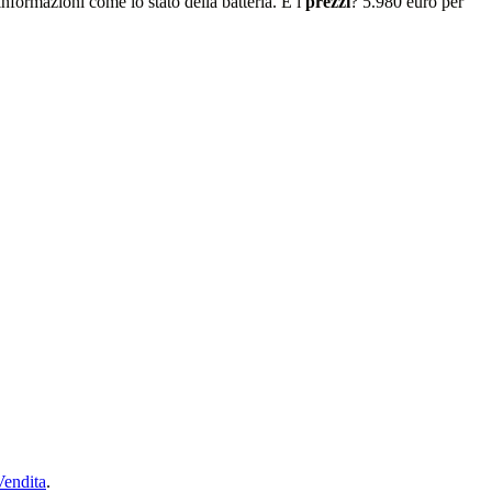
nformazioni come lo stato della batteria. E i
prezzi
? 5.980 euro per
Vendita
.