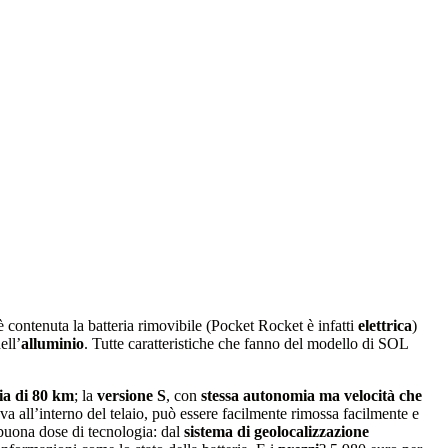
 è contenuta la batteria rimovibile (Pocket Rocket è infatti
elettrica
)
ell’
alluminio
. Tutte caratteristiche che fanno del modello di SOL
ia di 80 km
; la
versione S
, con
stessa autonomia ma velocità che
va all’interno del telaio, può essere facilmente rimossa facilmente e
 buona dose di tecnologia: dal
sistema di geolocalizzazione