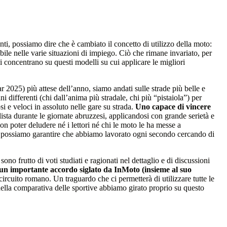
tanti, possiamo dire che è cambiato il concetto di utilizzo della moto:
bile nelle varie situazioni di impiego. Ciò che rimane invariato, per
i concentrano su questi modelli su cui applicare le migliori
 2025) più attese dell’anno, siamo andati sulle strade più belle e
ni differenti (chi dall’anima più stradale, chi più “pistaiola”) per
i e veloci in assoluto nelle gare su strada.
Uno capace di vincere
ista durante le giornate abruzzesi, applicandosi con grande serietà e
 poter deludere né i lettori né chi le moto le ha messe a
 vi possiamo garantire che abbiamo lavorato ogni secondo cercando di
sono frutto di voti studiati e ragionati nel dettaglio e di discussioni
i un importante accordo siglato da InMoto (insieme al suo
circuito romano. Un traguardo che ci permetterà di utilizzare tutte le
della comparativa delle sportive abbiamo girato proprio su questo