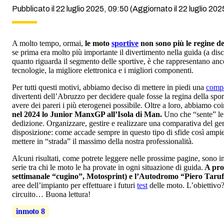
Pubblicato il 22 luglio 2025, 09:50
(Aggiornato il 22 luglio 202
A molto tempo, ormai,
le moto
sportive
non sono più le regine de
se prima era molto più importante il divertimento nella guida (a disc
quanto riguarda il segmento delle sportive, è che rappresentano ancor
tecnologie, la migliore elettronica e i migliori componenti.
Per tutti questi motivi, abbiamo deciso di mettere in piedi una
compa
divertenti dell’Abruzzo per decidere quale fosse la regina della sporti
avere dei pareri i più eterogenei possibile. Oltre a loro, abbiamo co
nel 2024 lo Junior ManxGP all’Isola di Man.
Uno che “sente” le 
dedizione. Organizzare, gestire e realizzare una comparativa del ge
disposizione: come accade sempre in questo tipo di sfide così ampie
mettere in “strada” il massimo della nostra professionalità.
Alcuni risultati, come potrete leggere nelle prossime pagine, sono in l
serie tra chi le moto le ha provate in ogni situazione di guida.
A prop
settimanale “cugino”, Motosprint) e l’Autodromo “Piero Taruf
aree dell’impianto per effettuare i futuri
test
delle moto. L’obiettivo?
circuito… Buona lettura!
inmoto 8