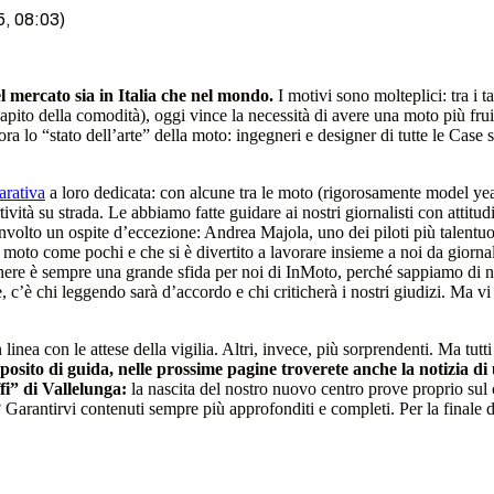
5, 08:03)
l mercato sia in Italia che nel mondo.
I motivi sono molteplici: tra i 
apito della comodità), oggi vince la necessità di avere una moto più frui
a lo “stato dell’arte” della moto: ingegneri e designer di tutte le Case s
rativa
a loro dedicata: con alcune tra le moto (rigorosamente model year
vità su strada. Le abbiamo fatte guidare ai nostri giornalisti con attitudi
involto un ospite d’eccezione: Andrea Majola, uno dei piloti più talentuos
moto come pochi e che si è divertito a lavorare insieme a noi da giornal
nere è sempre una grande sfida per noi di InMoto, perché sappiamo di non
, c’è chi leggendo sarà d’accordo e chi criticherà i nostri giudizi. Ma
inea con le attese della vigilia. Altri, invece, più sorprendenti. Ma tutti 
osito di guida, nelle prossime pagine troverete anche la notizia d
fi” di Vallelunga:
la nascita del nostro nuovo centro prove proprio sul 
 Garantirvi contenuti sempre più approfonditi e completi. Per la finale 