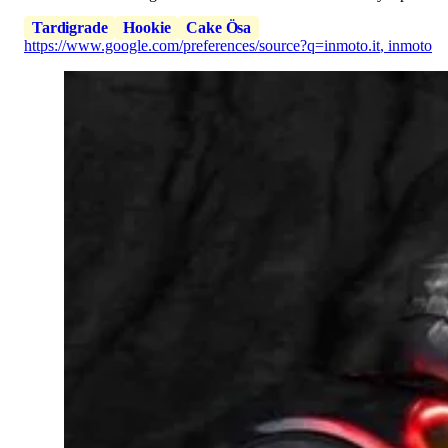
Tardigrade
Hookie
Cake Ösa
https://www.google.com/preferences/source?q=inmoto.it
,
inmoto