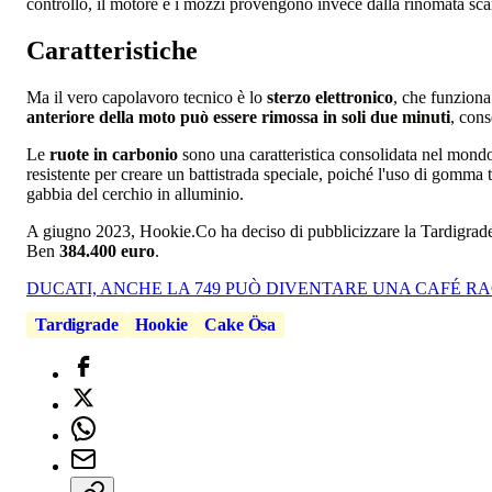
controllo, il motore e i mozzi provengono invece dalla rinomata s
Caratteristiche
Ma il vero capolavoro tecnico è lo
sterzo elettronico
, che funzion
anteriore della moto può essere rimossa in soli due minuti
, cons
Le
ruote in carbonio
sono una caratteristica consolidata nel mond
resistente per creare un battistrada speciale, poiché l'uso di gomma
gabbia del cerchio in alluminio.
A giugno 2023, Hookie.Co ha deciso di pubblicizzare la Tardigrade 
Ben
384.400 euro
.
DUCATI, ANCHE LA 749 PUÒ DIVENTARE UNA CAFÉ R
Tardigrade
Hookie
Cake Ösa