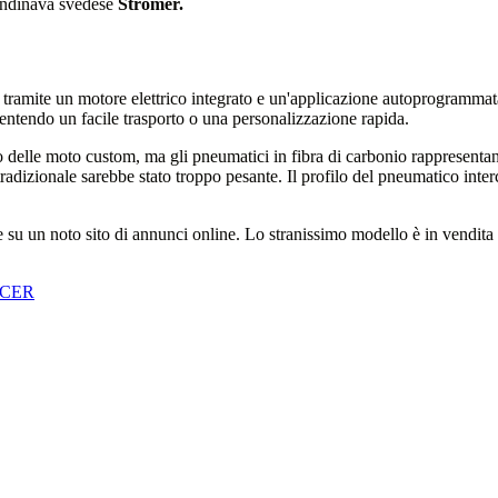
candinava svedese
Stromer.
a tramite un motore elettrico integrato e un'applicazione autoprogramm
entendo un facile trasporto o una personalizzazione rapida.
o delle moto custom, ma gli pneumatici in fibra di carbonio rappresenta
 tradizionale sarebbe stato troppo pesante. Il profilo del pneumatico int
su un noto sito di annunci online. Lo stranissimo modello è in vendita 
ACER