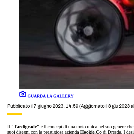
GUARDA LA GALLERY
Pubblicato il 7 giugno 2023, 14:59
(Aggiornato il 8 giu 2023 a
Il
"Tardigrade"
è il concept di una moto unica nel suo genere che a
suoi disegni con la prestigiosa azienda
Hookie.Co
di Dresda. I desi