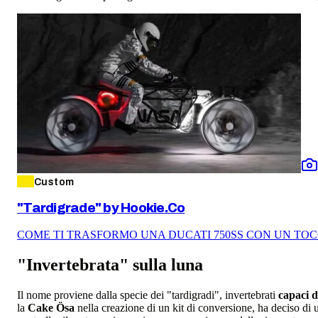
Custom
"Tardigrade" by Hookie.Co
COME TI TRASFORMO UNA DUCATI 750SS CON UN TO
"Invertebrata" sulla luna
Il nome proviene dalla specie dei "
tardigradi", invertebrati
capaci d
la
Cake Ösa
nella creazione di un kit di conversione, ha deciso di 