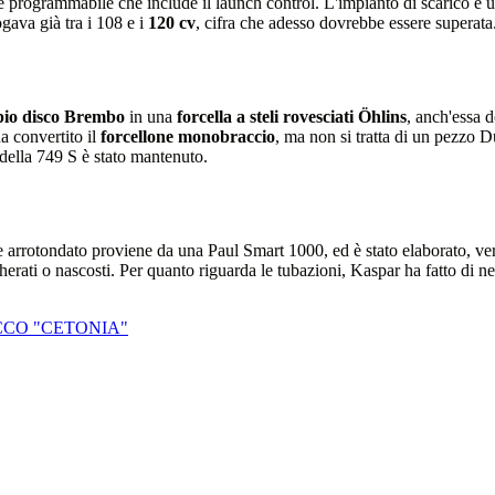
re programmabile che include il launch control. L'impianto di scarico è un
gava già tra i 108 e i
120 cv
, cifra che adesso dovrebbe essere superata
pio disco Brembo
in una
forcella a steli rovesciati Öhlins
, anch'essa d
a convertito il
forcellone monobraccio
, ma non si tratta di un pezzo D
ella 749 S è stato mantenuto.
e arrotondato proviene da una Paul Smart 1000, ed è stato elaborato, vern
rati o nascosti. Per quanto riguarda le tubazioni, Kaspar ha fatto di nec
CCO "CETONIA"