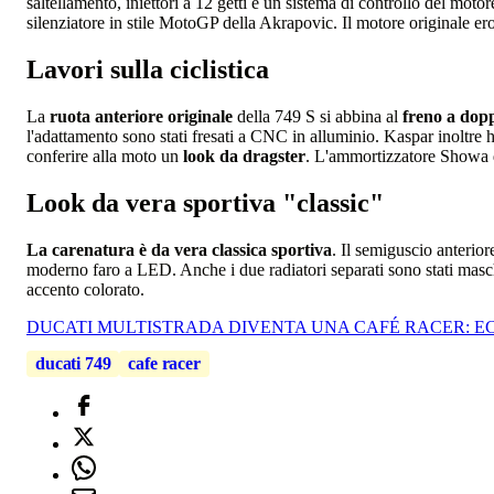
saltellamento, iniettori a 12 getti e un sistema di controllo del moto
silenziatore in stile MotoGP della Akrapovic. Il motore originale ero
Lavori sulla ciclistica
La
ruota anteriore originale
della 749 S si abbina al
freno a dop
l'adattamento sono stati fresati a CNC in alluminio. Kaspar inoltre h
conferire alla moto un
look da dragster
. L'ammortizzatore Showa d
Look da vera sportiva "classic"
La carenatura è da vera classica sportiva
. Il semiguscio anterior
moderno faro a LED. Anche i due radiatori separati sono stati masche
accento colorato.
DUCATI MULTISTRADA DIVENTA UNA CAFÉ RACER: E
ducati 749
cafe racer