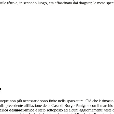
tile rétro e, in secondo luogo, era affascinato dai dragster, le moto spec
?
unque non più necessarie sono finite nella spazzatura. Ciò che è rimasto 
 alla precedente affiliazione della Casa di Borgo Panigale con il marchi
ndrico desmodromico
è stato sottoposto ad alcuni aggiornamenti: teste de