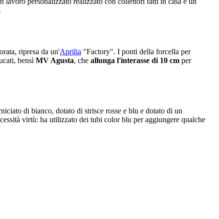
 lavoro personalizzato realizzato con collettori fatti in casa e un
.
orata, ripresa da un'
Aprilia
"Factory". I ponti della forcella per
ucati, bensì
MV Agusta
, che
allunga l'interasse di 10 cm
per
iciato di bianco, dotato di strisce rosse e blu e dotato di un
essità virtù: ha utilizzato dei tubi color blu per aggiungere qualche