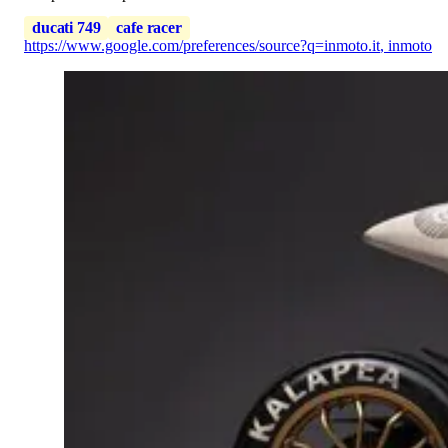
ducati 749
cafe racer
https://www.google.com/preferences/source?q=inmoto.it
,
inmoto