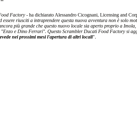
"
 Food Factory
- ha dichiarato Alessandro Cicognani, Licensing and Corpo
 essere riusciti a intraprendere questa nuova avventura non è solo moti
ncora più grande che questo nuovo locale sia aperto proprio a Imola, 
ato "Enzo e Dino Ferrari". Questo Scrambler Ducati Food Factory si aggi
vede nei prossimi mesi l'apertura di altri locali
".