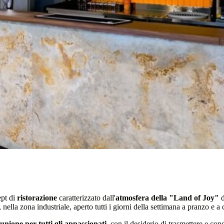
ept di
ristorazione
caratterizzato dall'
atmosfera della "Land of Joy"
d
ella zona industriale, aperto tutti i giorni della settimana a pranzo e a 
unione per tutti gli appassionati
, con il desiderio di trasmettere e con