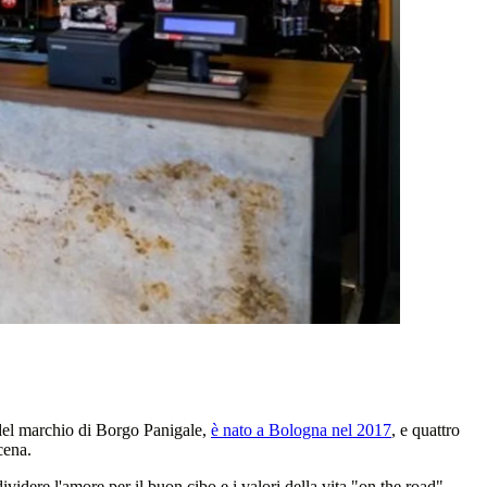
el marchio di Borgo Panigale,
è nato a Bologna nel 2017
, e quattro
cena.
dividere l'amore per il buon cibo e i valori della vita "on the road",