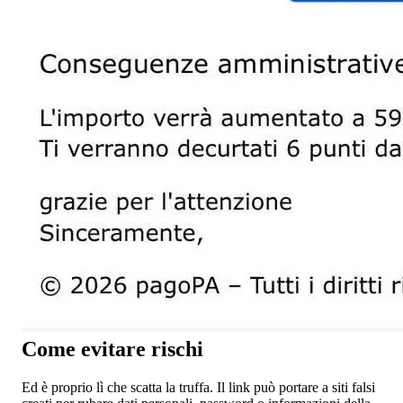
Come evitare rischi
Ed è proprio lì che scatta la truffa. Il link può portare a siti falsi