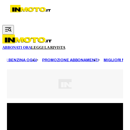
Vai al contenuto principale
ABBONATI ORA
LEGGI LA RIVISTA
EZZI BENZINA OGGI
PROMOZIONE ABBONAMENTI
MIGLIORI MOT