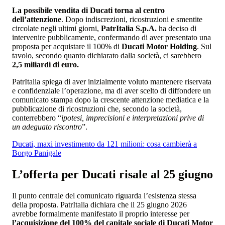
La possibile vendita di Ducati torna al centro
dell’attenzione
. Dopo indiscrezioni, ricostruzioni e smentite
circolate negli ultimi giorni,
PatrItalia S.p.A.
ha deciso di
intervenire pubblicamente, confermando di aver presentato una
proposta per acquistare il 100% di
Ducati Motor Holding
. Sul
tavolo, secondo quanto dichiarato dalla società, ci sarebbero
2,5 miliardi di euro.
PatrItalia spiega di aver inizialmente voluto mantenere riservata
e confidenziale l’operazione, ma di aver scelto di diffondere un
comunicato stampa dopo la crescente attenzione mediatica e la
pubblicazione di ricostruzioni che, secondo la società,
conterrebbero “
ipotesi, imprecisioni e interpretazioni prive di
un adeguato riscontro
”.
Ducati, maxi investimento da 121 milioni: cosa cambierà a
Borgo Panigale
L’offerta per Ducati risale al 25 giugno
Il punto centrale del comunicato riguarda l’esistenza stessa
della proposta. PatrItalia dichiara che il 25 giugno 2026
avrebbe formalmente manifestato il proprio interesse per
l’acquisizione del 100% del capitale sociale di Ducati Motor