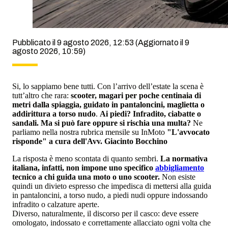
Pubblicato il 9 agosto 2026, 12:53
(Aggiornato il 9
agosto 2026, 10:59)
Si, lo sappiamo bene tutti. Con l’arrivo dell’estate la scena è
tutt’altro che rara:
scooter, magari per poche centinaia di
metri dalla spiaggia, guidato in pantaloncini, maglietta o
addirittura a torso nudo
.
Ai piedi? Infradito, ciabatte o
sandali. Ma si può fare oppure si rischia una multa?
Ne
parliamo nella nostra rubrica mensile su InMoto
"L'avvocato
risponde" a cura dell'Avv. Giacinto Bocchino
La risposta è meno scontata di quanto sembri.
La normativa
italiana, infatti, non impone uno specifico
abbigliamento
tecnico a chi guida una moto o uno scooter.
Non esiste
quindi un divieto espresso che impedisca di mettersi alla guida
in pantaloncini, a torso nudo, a piedi nudi oppure indossando
infradito o calzature aperte.
Diverso, naturalmente, il discorso per il casco: deve essere
omologato, indossato e correttamente allacciato ogni volta che