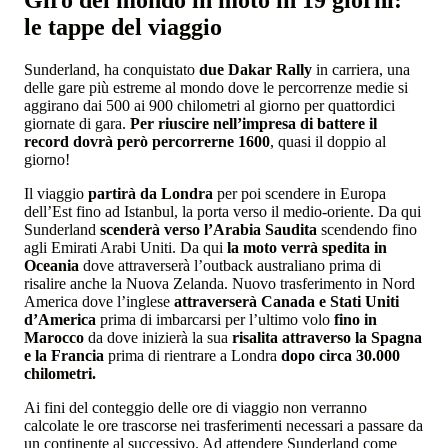
Giro del mondo in moto in 19 giorni:
le tappe del viaggio
Sunderland, ha conquistato
due Dakar Rally
in carriera, una
delle gare più estreme al mondo dove le percorrenze medie si
aggirano dai 500 ai 900 chilometri al giorno per quattordici
giornate di gara.
Per riuscire nell’impresa di battere il
record dovrà però percorrerne 1600
, quasi il doppio al
giorno!
Il viaggio
partirà da Londra
per poi scendere in Europa
dell’Est fino ad Istanbul, la porta verso il medio-oriente. Da qui
Sunderland
scenderà verso l’Arabia Saudita
scendendo fino
agli Emirati Arabi Uniti. Da qui
la moto verrà spedita in
Oceania
dove attraverserà l’outback australiano prima di
risalire anche la Nuova Zelanda. Nuovo trasferimento in Nord
America dove l’inglese
attraverserà Canada e Stati Uniti
d’America
prima di imbarcarsi per l’ultimo volo
fino in
Marocco
da dove inizierà la sua
risalita attraverso la Spagna
e la Francia
prima di rientrare a Londra
dopo circa 30.000
chilometri.
Ai fini del conteggio delle ore di viaggio non verranno
calcolate le ore trascorse nei trasferimenti necessari a passare da
un continente al successivo. Ad attendere Sunderland come