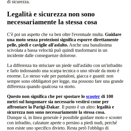
di sicurezza.
Legalità e sicurezza non sono
necessariamente la stessa cosa
C'è poi un aspetto che va ben oltre l'eventuale multa.
Guidare
una moto senza protezioni significa esporre direttamente
pelle, piedi e caviglie all'asfalto.
Anche una banalissima
scivolata a bassa velocità può quindi trasformarsi in un
incidente dalle conseguenze dolorose.
La differenza tra strisciare un piede sull'asfalto con un'infradito
e farlo indossando una scarpa tecnica o uno stivale da moto è
enorme. Lo stesso vale per pantaloni, giacca e guanti: non
sempre sono obbligatori per legge, ma possono fare una grande
differenza quando qualcosa va storto.
Questo non significa che per spostare lo
scooter
di 100
metri sul lungomare sia necessario vestirsi come per
affrontare la Parigi-Dakar
. Il punto è un altro:
legalità e
sicurezza non sono necessariamente la stessa cosa.
Dunque sì, in linea generale è possibile guidare moto e scooter
con infradito, calzature aperte o persino a piedi nudi, perché
non esiste uno specifico divieto. Resta però l'obbligo di