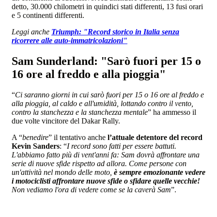
detto, 30.000 chilometri in quindici stati differenti, 13 fusi orari
e 5 continenti differenti.
Leggi anche
Triumph: "Record storico in Italia senza
ricorrere alle auto-immatricolazioni"
Sam Sunderland: "Sarò fuori per 15 o
16 ore al freddo e alla pioggia"
“
Ci saranno giorni in cui sarò fuori per 15 o 16 ore al freddo e
alla pioggia, al caldo e all'umidità, lottando contro il vento,
contro la stanchezza e la stanchezza mentale
” ha ammesso il
due volte vincitore del Dakar Rally.
A “
benedire
” il tentativo anche
l’attuale detentore del record
Kevin Sanders
: “
I record sono fatti per essere battuti.
L'abbiamo fatto più di vent'anni fa: Sam dovrà affrontare una
serie di nuove sfide rispetto ad allora. Come persone con
un'attività nel mondo delle moto,
è sempre emozionante vedere
i motociclisti affrontare nuove sfide o sfidare quelle vecchie!
Non vediamo l'ora di vedere come se la caverà Sam
”.