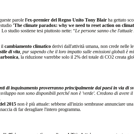
queste parole
l'ex-premier del Regno Unito Tony Blair
ha gettato sco
 studio
'The climate paradox: why we need to reset action on clima
Lo studio sostiene tesi piuttosto nette: “
Le persone sanno che l'attuale 
 il
cambiamento climatico
derivi dall'attività umana, non crede nelle l
stile di vita
, pur sapendo che il loro impatto sulle emissioni globali è 
carbonica
, la riduzione varrebbe solo il 2% del totale di CO2 creata glo
fonti di inquinamento proverranno principalmente dai paesi in via di s
o sviluppo non sono disponibili perché non è 'verde'. Credono di avere il 
.
 del 2015
non è più attuale: sebbene all'inizio sembrasse annunciare una 
naccia di far deragliare l'intero programma.