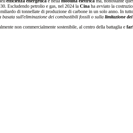
nell'
efficienza energetica
e nella
mobilità elettrica
ma, nonostante ques
30. Escludendo petrolio e gas, nel 2024 la
Cina
ha avviato la costruzio
miliardo di tonnellate di produzione di carbone in un solo anno. In tutto
a basata sull'eliminazione dei combustibili fossili o sulla
limitazione de
ualmente non commercialmente sostenibile, al centro della battaglia e
far