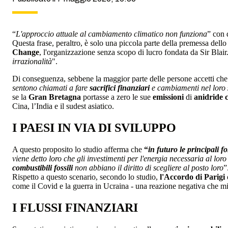
“
L'approccio attuale al cambiamento climatico non funziona
” con 
Questa frase, peraltro, è solo una piccola parte della premessa dello
Change
, l'organizzazione senza scopo di lucro fondata da Sir Blair. 
irrazionalità
".
Di conseguenza, sebbene la maggior parte delle persone accetti che
sentono chiamati a fare
sacrifici finanziari
e cambiamenti nel loro
se la
Gran Bretagna
portasse a zero le sue
emissioni
di
anidride 
Cina, l’India e il sudest asiatico.
I PAESI IN VIA DI SVILUPPO
A questo proposito lo studio afferma che
“
in futuro le principali 
viene detto loro che gli investimenti per l'energia necessaria al lor
combustibili fossili
non abbiano il diritto di scegliere al posto loro
”
Rispetto a questo scenario, secondo lo studio,
l'Accordo di Parigi
come il Covid e la guerra in Ucraina - una reazione negativa che mi
I FLUSSI FINANZIARI