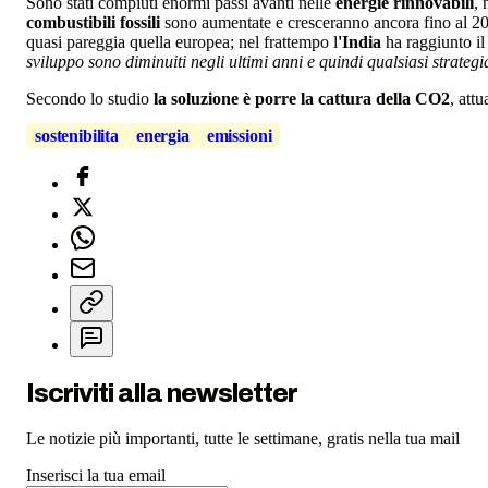
Sono stati compiuti enormi passi avanti nelle
energie rinnovabili
, 
combustibili fossili
sono aumentate e cresceranno ancora fino al 20
quasi pareggia quella europea; nel frattempo l
'India
ha raggiunto il 
sviluppo sono diminuiti negli ultimi anni e quindi qualsiasi strategi
Secondo lo studio
la soluzione è porre la cattura della CO2
, att
sostenibilita
energia
emissioni
Iscriviti alla newsletter
Le notizie più importanti, tutte le settimane, gratis nella tua mail
Inserisci la tua email