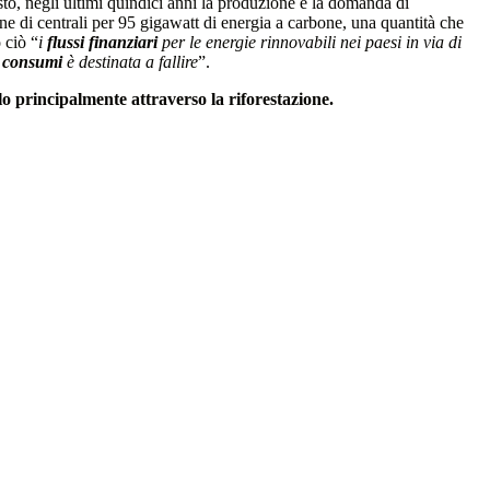
to, negli ultimi quindici anni la produzione e la domanda di
ne di centrali per 95 gigawatt di energia a carbone, una quantità che
 ciò “
i
flussi finanziari
per le energie rinnovabili nei paesi in via di
i consumi
è destinata a fallire
”.
lo principalmente attraverso la riforestazione.