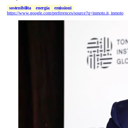
sostenibilita
energia
emissioni
https://www.google.com/preferences/source?q=inmoto.it
,
inmoto