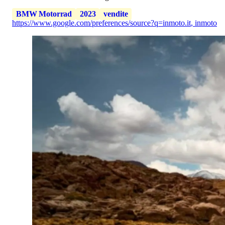
BMW Motorrad
2023
vendite
https://www.google.com/preferences/source?q=inmoto.it
,
inmoto