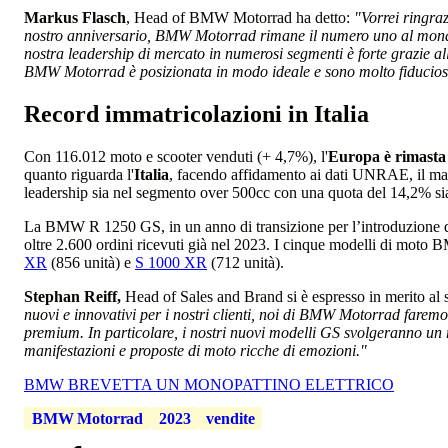
Markus Flasch
, Head of BMW Motorrad ha detto:
"Vorrei ringraz
nostro anniversario, BMW Motorrad rimane il numero uno al mond
nostra leadership di mercato in numerosi segmenti è forte grazie all
BMW Motorrad è posizionata in modo ideale e sono molto fiducios
Record immatricolazioni in Italia
Con 116.012 moto e scooter venduti (+ 4,7%), l'
Europa è rimasta
quanto riguarda l'
Italia
, facendo affidamento ai dati UNRAE, il ma
leadership sia nel segmento over 500cc con una quota del 14,2% si
La BMW R 1250 GS, in un anno di transizione per l’introduzione de
oltre 2.600 ordini ricevuti già nel 2023. I cinque modelli di moto 
XR
(856 unità) e
S 1000 XR
(712 unità).
Stephan Reiff,
Head of Sales and Brand si è espresso in merito a
nuovi e innovativi per i nostri clienti, noi di BMW Motorrad faremo 
premium. In particolare, i nostri nuovi modelli GS svolgeranno un r
manifestazioni e proposte di moto ricche di emozioni."
BMW BREVETTA UN MONOPATTINO ELETTRICO
BMW Motorrad
2023
vendite