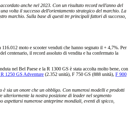
no accordato anche nel 2023. Con un risultato record nell'anno del
a volta il successo dell'orientamento strategico del marchio. La
ro marchio. Sulla base di questi tre principali fattori di successo,
n 116.012 moto e scooter venduti che hanno segnato il + 4,7%. Per
 del centenario, il record assoluto di vendita e ha confermato la
duta nel Bel Paese e la R 1300 GS è stata accolta molto bene, con
R 1250 GS Adventure
(2.352 unità), F 750 GS (888 unità),
F 900
rio è sia un onore che un obbligo. Con numerosi modelli e prodotti
re ulteriormente la nostra posizione di leader nel segmento
ono aspettarsi numerose anteprime mondiali, eventi di spicco,