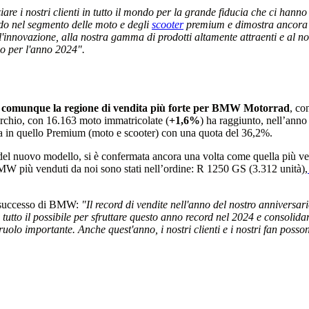
iare i nostri clienti in tutto il mondo per la grande fiducia che ci han
o nel segmento delle moto e degli
scooter
premium e dimostra ancora un
'innovazione, alla nostra gamma di prodotti altamente attraenti e al nost
o per l'anno 2024".
 comunque la regione di vendita più forte per BMW Motorrad
, co
rchio, con 16.163 moto immatricolate (
+1,6%
) ha raggiunto, nell’anno
a in quello Premium (moto e scooter) con una quota del 36,2%.
l nuovo modello, si è confermata ancora una volta come quella più ven
BMW più venduti da noi sono stati nell’ordine: R 1250 GS (3.312 unità),
l successo di BMW:
"Il record di vendite nell'anno del nostro anniversa
tutto il possibile per sfruttare questo anno record nel 2024 e consolida
uolo importante. Anche quest'anno, i nostri clienti e i nostri fan poss