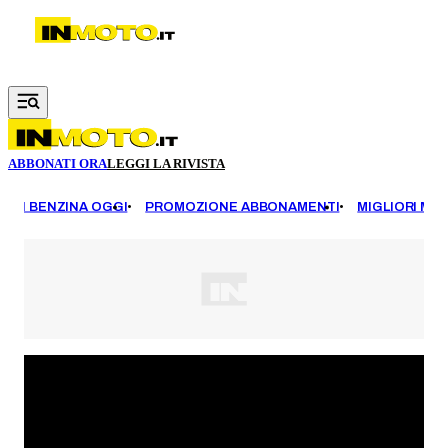
Vai al contenuto principale
ABBONATI ORA
LEGGI LA RIVISTA
EZZI BENZINA OGGI
PROMOZIONE ABBONAMENTI
MIGLIORI MOT