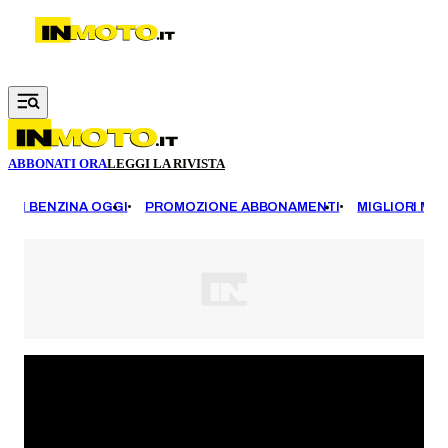
Vai al contenuto principale
ABBONATI ORA
LEGGI LA RIVISTA
EZZI BENZINA OGGI
PROMOZIONE ABBONAMENTI
MIGLIORI MOT