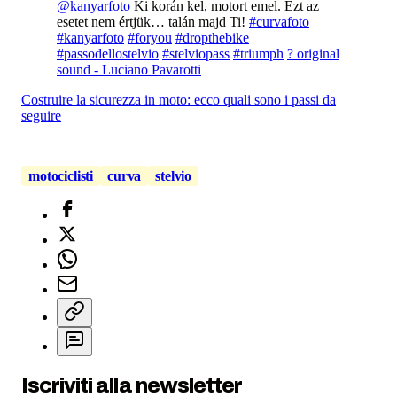
@kanyarfoto
Ki korán kel, motort emel. Ezt az
esetet nem értjük… talán majd Ti!
#curvafoto
#kanyarfoto
#foryou
#dropthebike
#passodellostelvio
#stelviopass
#triumph
? original
sound - Luciano Pavarotti
Costruire la sicurezza in moto: ecco quali sono i passi da
seguire
motociclisti
curva
stelvio
Iscriviti alla newsletter