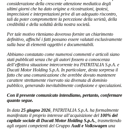
considerazione della crescente attenzione mediatica degli
ultimi giorni che ha dato origine a ricostruzioni, ipotesi,
imprecisioni e interpretazioni prive di un adeguato riscontro,
tali da poter compromettere la percezione della serietà, della
credibilità e della solidità della nostra società.
Per tale motivo riteniamo doveroso fornire un chiarimento
definitivo, affinché i fatti possano essere valutati esclusivamente
sulla base di elementi oggettivi e documentabili.
Abbiamo constatato come numerosi commenti e articoli siano
stati pubblicati senza che gli autori fossero a conoscenza
dell’effettiva situazione intercorrente tra PATRITALIA S.p.A. e
Ducati Motor Holding S.p.A. In particolare, desta sorpresa il
fatto che una comunicazione che avrebbe dovuto mantenere
carattere strettamente riservato sia divenuta di dominio
pubblico, generando inevitabilmente confusione e speculazioni.
Con il presente comunicato intendiamo, pertanto, confermare
quanto segue.
In data
25 giugno 2026
, PATRITALIA S.p.A. ha formalmente
manifestato il proprio interesse all’acquisizione del
100% del
capitale sociale di Ducati Motor Holding S.p.A.
, trasmettendo
agli organi competenti del Gruppo
Audi e Volkswagen
una