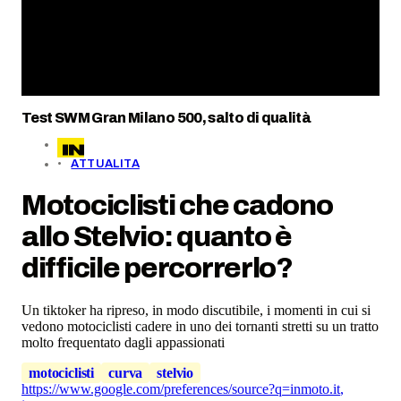
Test SWM Gran Milano 500, salto di qualità
ATTUALITA
Motociclisti che cadono
allo Stelvio: quanto è
difficile percorrerlo?
Un tiktoker ha ripreso, in modo discutibile, i momenti in cui si
vedono motociclisti cadere in uno dei tornanti stretti su un tratto
molto frequentato dagli appassionati
motociclisti
curva
stelvio
https://www.google.com/preferences/source?q=inmoto.it
,