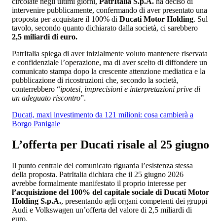
circolate negli ultimi giorni,
PatrItalia S.p.A.
ha deciso di
intervenire pubblicamente, confermando di aver presentato una
proposta per acquistare il 100% di
Ducati Motor Holding
. Sul
tavolo, secondo quanto dichiarato dalla società, ci sarebbero
2,5 miliardi di euro.
PatrItalia spiega di aver inizialmente voluto mantenere riservata
e confidenziale l’operazione, ma di aver scelto di diffondere un
comunicato stampa dopo la crescente attenzione mediatica e la
pubblicazione di ricostruzioni che, secondo la società,
conterrebbero “
ipotesi, imprecisioni e interpretazioni prive di
un adeguato riscontro
”.
Ducati, maxi investimento da 121 milioni: cosa cambierà a
Borgo Panigale
L’offerta per Ducati risale al 25 giugno
Il punto centrale del comunicato riguarda l’esistenza stessa
della proposta. PatrItalia dichiara che il 25 giugno 2026
avrebbe formalmente manifestato il proprio interesse per
l’acquisizione del 100% del capitale sociale di Ducati Motor
Holding S.p.A.
, presentando agli organi competenti dei gruppi
Audi e Volkswagen un’offerta del valore di 2,5 miliardi di
euro.