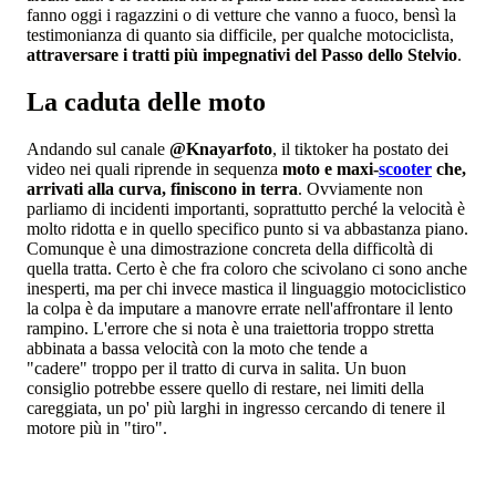
fanno oggi i ragazzini o di vetture che vanno a fuoco, bensì la
testimonianza di quanto sia difficile, per qualche motociclista,
attraversare i tratti più impegnativi del Passo dello Stelvio
.
La caduta delle moto
Andando sul canale
@Knayarfoto
, il tiktoker ha postato dei
video nei quali riprende in sequenza
moto e maxi-
scooter
che,
arrivati alla curva, finiscono in terra
. Ovviamente non
parliamo di incidenti importanti, soprattutto perché la velocità è
molto ridotta e in quello specifico punto si va abbastanza piano.
Comunque è una dimostrazione concreta della difficoltà di
quella tratta. Certo è che fra coloro che scivolano ci sono anche
inesperti, ma per chi invece mastica il linguaggio motociclistico
la colpa è da imputare a manovre errate nell'affrontare il lento
rampino. L'errore che si nota è una traiettoria troppo stretta
abbinata a bassa velocità con la moto che tende a
"cadere" troppo per il tratto di curva in salita. Un buon
consiglio potrebbe essere quello di restare, nei limiti della
careggiata, un po' più larghi in ingresso cercando di tenere il
motore più in "tiro".