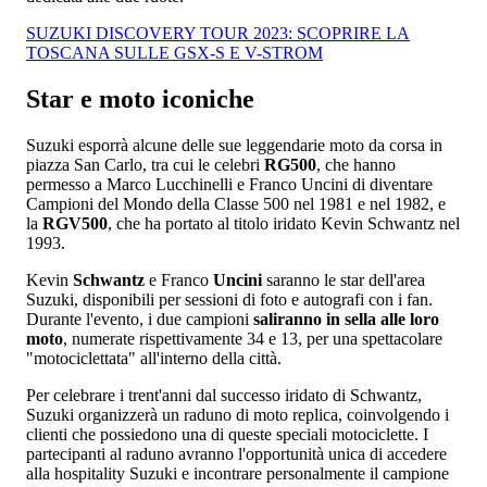
SUZUKI DISCOVERY TOUR 2023: SCOPRIRE LA
TOSCANA SULLE GSX-S E V-STROM
Star e moto iconiche
Suzuki esporrà alcune delle sue leggendarie moto da corsa in
piazza San Carlo, tra cui le celebri
RG500
, che hanno
permesso a Marco Lucchinelli e Franco Uncini di diventare
Campioni del Mondo della Classe 500 nel 1981 e nel 1982, e
la
RGV500
, che ha portato al titolo iridato Kevin Schwantz nel
1993.
Kevin
Schwantz
e Franco
Uncini
saranno le star dell'area
Suzuki, disponibili per sessioni di foto e autografi con i fan.
Durante l'evento, i due campioni
saliranno in sella alle loro
moto
, numerate rispettivamente 34 e 13, per una spettacolare
"motociclettata" all'interno della città.
Per celebrare i trent'anni dal successo iridato di Schwantz,
Suzuki organizzerà un raduno di moto replica, coinvolgendo i
clienti che possiedono una di queste speciali motociclette. I
partecipanti al raduno avranno l'opportunità unica di accedere
alla hospitality Suzuki e incontrare personalmente il campione