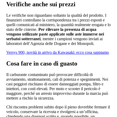
Verifiche anche sui prezzi
Le verifiche non riguardano soltanto la qualità del prodotto. I
finanzieri controllano la corrispondenza tra i prezzi esposti e
quelli comunicati al ministero, la quantità realmente erogata e lo
stato delle cisterne.
Per rilevare la presenza di acqua
vengono utilizzate paste applicate sulle aste immerse nei
serbatoi sotterranei
, mentre i campioni vengono inviati ai
laboratori dell’Agenzia delle Dogane e dei Monopoli.
Versys 900, novità in arrivo da Kawasaki: ecco cosa sappiamo
Cosa fare in caso di guasto
Il carburante contaminato può provocare difficoltà di
avviamento, strattonamenti, cali di potenza e spegnimenti. Nei
casi peggiori rischiano di essere danneggiati pompa, filtro e
iniettori, con costi elevati. Per moto e scooter il pericolo è
maggiore, perché un arresto improvviso durante la marcia può
mettere a rischio la sicurezza.
Chi riscontra problemi subito dopo il pieno dovrebbe fermare il
veicolo, conservare la ricevuta e rivolgersi a un’officina,
chiedendo una diagnosi scritta e, quando possibile, un