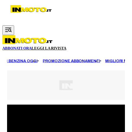
Vai al contenuto principale
ABBONATI ORA
LEGGI LA RIVISTA
EZZI BENZINA OGGI
PROMOZIONE ABBONAMENTI
MIGLIORI MOT