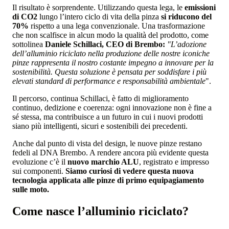
Il risultato è sorprendente. Utilizzando questa lega, le
emissioni
di CO2
lungo l’intero ciclo di vita della pinza
si riducono del
70%
rispetto a una lega convenzionale. Una trasformazione
che non scalfisce in alcun modo la qualità del prodotto, come
sottolinea
Daniele Schillaci, CEO di Brembo:
"L’adozione
dell’alluminio riciclato nella produzione delle nostre iconiche
pinze rappresenta il nostro costante impegno a innovare per la
sostenibilità. Questa soluzione è pensata per soddisfare i più
elevati standard di performance e responsabilità ambientale
".
Il percorso, continua Schillaci, è fatto di miglioramento
continuo, dedizione e coerenza: ogni innovazione non è fine a
sé stessa, ma contribuisce a un futuro in cui i nuovi prodotti
siano più intelligenti, sicuri e sostenibili dei precedenti.
Anche dal punto di vista del design, le nuove pinze restano
fedeli al DNA Brembo. A rendere ancora più evidente questa
evoluzione c’è il
nuovo marchio ALU
, registrato e impresso
sui componenti.
Siamo curiosi di vedere questa nuova
tecnologia applicata alle pinze di primo equipagiamento
sulle moto.
Come nasce l’alluminio riciclato?