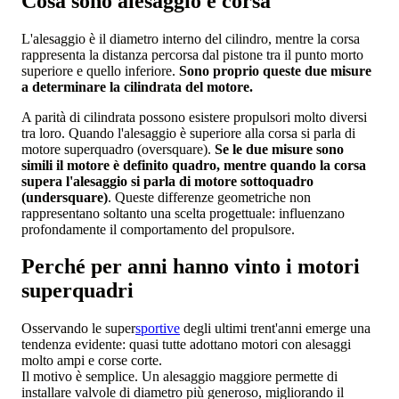
Cosa sono alesaggio e corsa
L'alesaggio è il diametro interno del cilindro, mentre la corsa
rappresenta la distanza percorsa dal pistone tra il punto morto
superiore e quello inferiore.
Sono proprio queste due misure
a determinare la cilindrata del motore.
A parità di cilindrata possono esistere propulsori molto diversi
tra loro. Quando l'alesaggio è superiore alla corsa si parla di
motore superquadro (oversquare).
Se le due misure sono
simili il motore è definito quadro, mentre quando la corsa
supera l'alesaggio si parla di motore sottoquadro
(undersquare)
. Queste differenze geometriche non
rappresentano soltanto una scelta progettuale: influenzano
profondamente il comportamento del propulsore.
Perché per anni hanno vinto i motori
superquadri
Osservando le super
sportive
degli ultimi trent'anni emerge una
tendenza evidente: quasi tutte adottano motori con alesaggi
molto ampi e corse corte.
Il motivo è semplice. Un alesaggio maggiore permette di
installare valvole di diametro più generoso, migliorando il