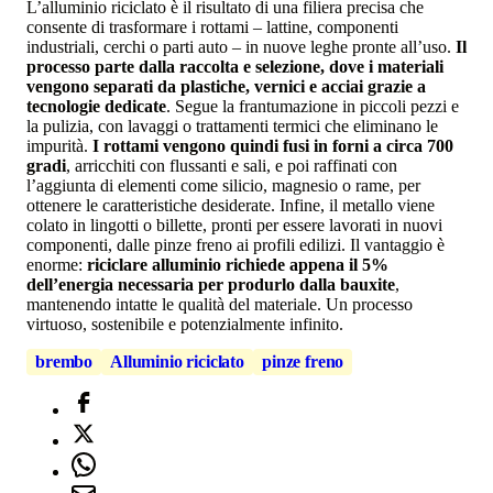
L’alluminio riciclato è il risultato di una filiera precisa che
consente di trasformare i rottami – lattine, componenti
industriali, cerchi o parti auto – in nuove leghe pronte all’uso.
Il
processo parte dalla raccolta e selezione, dove i materiali
vengono separati da plastiche, vernici e acciai grazie a
tecnologie dedicate
. Segue la frantumazione in piccoli pezzi e
la pulizia, con lavaggi o trattamenti termici che eliminano le
impurità.
I rottami vengono quindi fusi in forni a circa 700
gradi
, arricchiti con flussanti e sali, e poi raffinati con
l’aggiunta di elementi come silicio, magnesio o rame, per
ottenere le caratteristiche desiderate. Infine, il metallo viene
colato in lingotti o billette, pronti per essere lavorati in nuovi
componenti, dalle pinze freno ai profili edilizi. Il vantaggio è
enorme:
riciclare alluminio richiede appena il 5%
dell’energia necessaria per produrlo dalla bauxite
,
mantenendo intatte le qualità del materiale. Un processo
virtuoso, sostenibile e potenzialmente infinito.
brembo
Alluminio riciclato
pinze freno