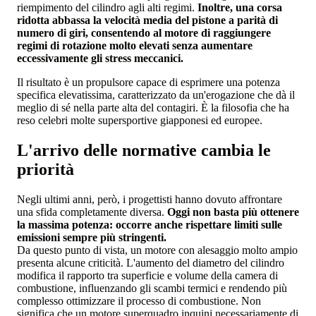
riempimento del cilindro agli alti regimi.
Inoltre, una corsa
ridotta abbassa la velocità media del pistone a parità di
numero di giri, consentendo al motore di raggiungere
regimi di rotazione molto elevati senza aumentare
eccessivamente gli stress meccanici.
Il risultato è un propulsore capace di esprimere una potenza
specifica elevatissima, caratterizzato da un'erogazione che dà il
meglio di sé nella parte alta del contagiri. È la filosofia che ha
reso celebri molte supersportive giapponesi ed europee.
L'arrivo delle normative cambia le
priorità
Negli ultimi anni, però, i progettisti hanno dovuto affrontare
una sfida completamente diversa.
Oggi non basta più ottenere
la massima potenza: occorre anche rispettare limiti sulle
emissioni sempre più stringenti.
Da questo punto di vista, un motore con alesaggio molto ampio
presenta alcune criticità. L'aumento del diametro del cilindro
modifica il rapporto tra superficie e volume della camera di
combustione, influenzando gli scambi termici e rendendo più
complesso ottimizzare il processo di combustione. Non
significa che un motore superquadro inquini necessariamente di