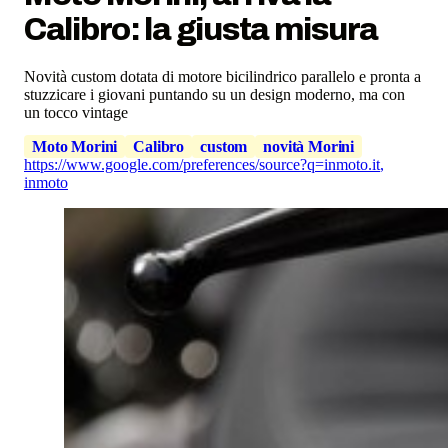
Calibro: la giusta misura
Novità custom dotata di motore bicilindrico parallelo e pronta a
stuzzicare i giovani puntando su un design moderno, ma con
un tocco vintage
Moto Morini
Calibro
custom
novità Morini
https://www.google.com/preferences/source?q=inmoto.it
,
inmoto