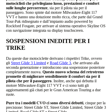
motociclisti che privilegiano lusso, prestazioni e comfort
sulle lunghe percorrenze
, sia per il pilota sia per il
passeggero. Sono spinte dal motore Milwaukee-Eight 117
VVT e hanno una dotazione molto ricca, che parte dal Grand
Tour-Pak ridisegnato e dall’impianto audio powered by
Rockford Fosgate, per arrivare al sistema operativo Skyline OS
con navigazione integrata su display touchscreen.
SOSPENSIONI INEDITE PER I
TRIKE
Da queste due motociclette derivano i rispettivi Trike, ovvero
gli
Street Glide 3 Limited
e
Road Glide 3
, che arrivano alla
seconda generazione e introducono una sospensione posteriore
completamente nuova.
Questo nuovo schema del retrotreno
promette di migliorare sensibilmente il comfort sia per il
pilota che per il passeggero
. Inoltre, anche qui debutta il
motore Milwaukee-Eight 117 VVT e ci sono tutti gli
aggiornamenti già citati per le Gran American Touring a due
ruote.
Pure tra i modelli CVO ci sono diversi debutti
, cinque per la
precisione: Street Glide ST, Street Glide Limited, Street Glide 3
Limited, Road Glide ST e Street Glide.