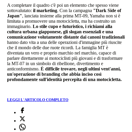
A completare il quadro c'è poi un elemento che spesso viene
sottovalutato:
il marketing
. Con la campagna
"Dark Side of
Japan"
, lanciata insieme alla prima MT-09, Yamaha non si è
limitata a promuovere una motocicletta, ma ha costruito un
immaginario.
Lo stile cupo e futuristico, i richiami alla
cultura urbana giapponese, gli slogan essenziali e una
comunicazione volutamente distante dai canoni tradizionali
hanno dato vita a una delle operazioni d'immagine più riuscite
che il mondo delle due ruote ricordi. La famiglia MT è
diventata un vero e proprio marchio nel marchio, capace di
parlare direttamente ai motociclisti più giovani e di trasformare
la MT-07 in un simbolo di ribellione, divertimento e
anticonformismo.
È difficile trovare, negli ultimi vent'anni,
un'operazione di branding che abbia inciso così
profondamente sull'identità percepita di una motocicletta.
LEGGI L'ARTICOLO COMPLETO