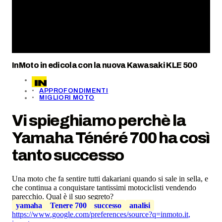
InMoto in edicola con la nuova Kawasaki KLE 500
APPROFONDIMENTI
MIGLIORI MOTO
Vi spieghiamo perchè la
Yamaha Ténéré 700 ha così
tanto successo
Una moto che fa sentire tutti dakariani quando si sale in sella, e
che continua a conquistare tantissimi motociclisti vendendo
parecchio. Qual è il suo segreto?
yamaha
Tenere 700
successo
analisi
https://www.google.com/preferences/source?q=inmoto.it
,