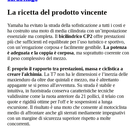
La ricetta del prodotto vincente
Yamaha ha evitato la strada della sofisticazione a tutti i costi e
ha costruito una moto di media cilindrata con un’impostazione
essenziale ma completa. Il
bicilindrico CP2
offre prestazioni
più che sufficienti ed equilibrate per l’uso turistico e sportivo,
con un’erogazione corposa e facilmente gestibile.
La potenza
è adeguata e la coppia è corposa
, ma soprattutto coerente con
il peso complessivo del mezzo.
È proprio il rapporto tra prestazioni, massa e ciclistica a
creare l'alchimia
. La T7 non ha le dimensioni e l’inerzia delle
maxienduro da oltre due quintali e mezzo, ma è altrettanto
appagante se si penso all'avventura. Su strada è stabile e
intuitiva, in fuoristrada conserva caratteristiche tecniche
validissime come la ruota anteriore da 21 pollici, il telaio con
quote e rigidità ottime per l'off e le sospensioni a lunga
escursione. Il risultato è una moto che consente al motociclista
medio di affrontare anche gli sterrati mediamente impegnativi
con un margine di sicurezza superiore rispetto a molte
concorrenti.