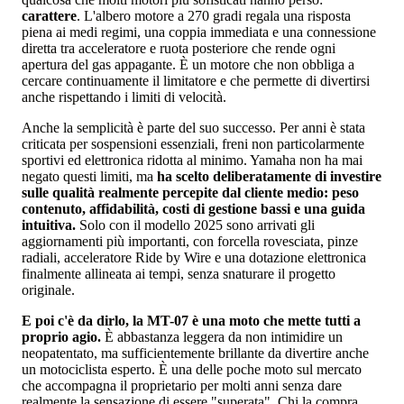
carattere
. L'albero motore a 270 gradi regala una risposta
piena ai medi regimi, una coppia immediata e una connessione
diretta tra acceleratore e ruota posteriore che rende ogni
apertura del gas appagante. È un motore che non obbliga a
cercare continuamente il limitatore e che permette di divertirsi
anche rispettando i limiti di velocità.
Anche la semplicità è parte del suo successo. Per anni è stata
criticata per sospensioni essenziali, freni non particolarmente
sportivi ed elettronica ridotta al minimo. Yamaha non ha mai
negato questi limiti, ma
ha scelto deliberatamente di investire
sulle qualità realmente percepite dal cliente medio: peso
contenuto, affidabilità, costi di gestione bassi e una guida
intuitiva.
Solo con il modello 2025 sono arrivati gli
aggiornamenti più importanti, con forcella rovesciata, pinze
radiali, acceleratore Ride by Wire e una dotazione elettronica
finalmente allineata ai tempi, senza snaturare il progetto
originale.
E poi c'è da dirlo, la MT-07 è una moto che mette tutti a
proprio agio.
È abbastanza leggera da non intimidire un
neopatentato, ma sufficientemente brillante da divertire anche
un motociclista esperto. È una delle poche moto sul mercato
che accompagna il proprietario per molti anni senza dare
realmente la sensazione di essere "superata". Chi la compra