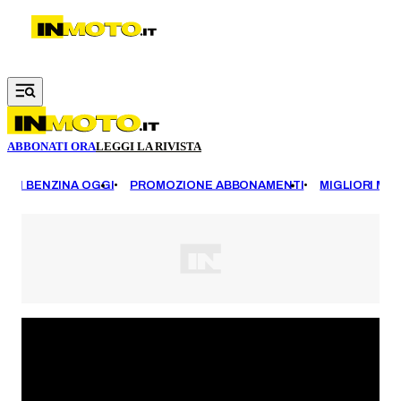
Vai al contenuto principale
ABBONATI ORA
LEGGI LA RIVISTA
EZZI BENZINA OGGI
PROMOZIONE ABBONAMENTI
MIGLIORI MOT