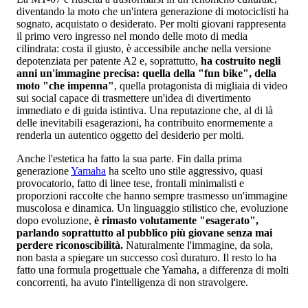
diventando la moto che un'intera generazione di motociclisti ha
sognato, acquistato o desiderato. Per molti giovani rappresenta
il primo vero ingresso nel mondo delle moto di media
cilindrata: costa il giusto, è accessibile anche nella versione
depotenziata per patente A2 e, soprattutto,
ha costruito negli
anni un'immagine precisa: quella della "fun bike", della
moto "che impenna"
, quella protagonista di migliaia di video
sui social capace di trasmettere un'idea di divertimento
immediato e di guida istintiva. Una reputazione che, al di là
delle inevitabili esagerazioni, ha contribuito enormemente a
renderla un autentico oggetto del desiderio per molti.
Anche l'estetica ha fatto la sua parte. Fin dalla prima
generazione
Yamaha
ha scelto uno stile aggressivo, quasi
provocatorio, fatto di linee tese, frontali minimalisti e
proporzioni raccolte che hanno sempre trasmesso un'immagine
muscolosa e dinamica. Un linguaggio stilistico che, evoluzione
dopo evoluzione,
è rimasto volutamente "esagerato",
parlando soprattutto al pubblico più giovane senza mai
perdere riconoscibilità.
Naturalmente l'immagine, da sola,
non basta a spiegare un successo così duraturo. Il resto lo ha
fatto una formula progettuale che Yamaha, a differenza di molti
concorrenti, ha avuto l'intelligenza di non stravolgere.