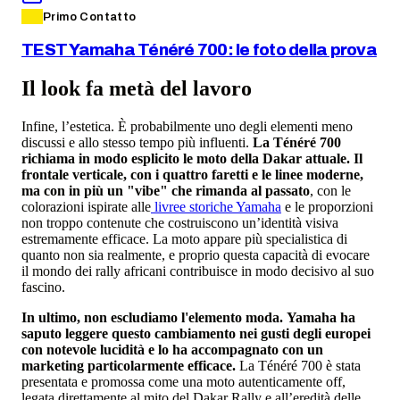
Primo Contatto
TEST Yamaha Ténéré 700: le foto della prova
Il look fa metà del lavoro
Infine, l’estetica. È probabilmente uno degli elementi meno
discussi e allo stesso tempo più influenti.
La Ténéré 700
richiama in modo esplicito le moto della Dakar attuale. Il
frontale verticale, con i quattro faretti e le linee moderne,
ma con in più un "vibe" che rimanda al passato
, con le
colorazioni ispirate alle
livree storiche Yamaha
e le proporzioni
non troppo contenute che costruiscono un’identità visiva
estremamente efficace. La moto appare più specialistica di
quanto non sia realmente, e proprio questa capacità di evocare
il mondo dei rally africani contribuisce in modo decisivo al suo
fascino.
In ultimo, non escludiamo l'elemento moda. Yamaha ha
saputo leggere questo cambiamento nei gusti degli europei
con notevole lucidità e lo ha accompagnato con un
marketing particolarmente efficace.
La Ténéré 700 è stata
presentata e promossa come una moto autenticamente off,
legata direttamente al mito del Dakar Rally e all’eredità delle