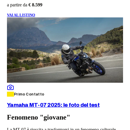
a partire da
€ 8.599
VAI AL LISTINO
Primo Contatto
Yamaha MT-07 2025: le foto del test
Fenomeno "giovane"
La MT-07 è riuscita a trasformarsi in un fenomeno culturale,