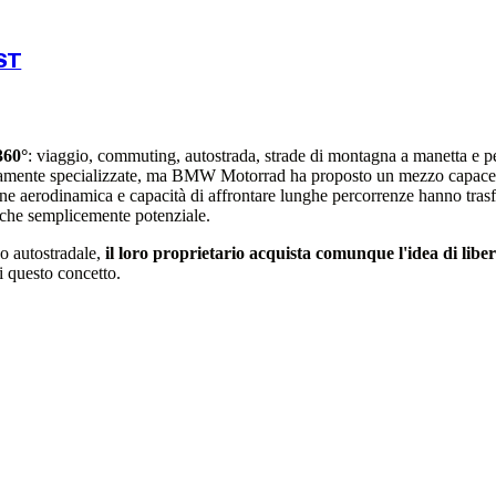
ST
360°
: viaggio, commuting, autostrada, strade di montagna a manetta e per
 altamente specializzate, ma BMW Motorrad ha proposto un mezzo capace d
one aerodinamica e capacità di affrontare lunghe percorrenze hanno tras
nche semplicemente potenziale.
 o autostradale,
il loro proprietario acquista comunque l'idea di libe
i questo concetto.