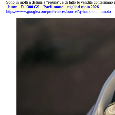
Sono in molti a definirla "regina", e di fatto le vendite confermano 
bmw
R 1300 GS
Parliamone
migliori moto 2026
https://www.google.com/preferences/source?q=inmoto.it
,
inmoto