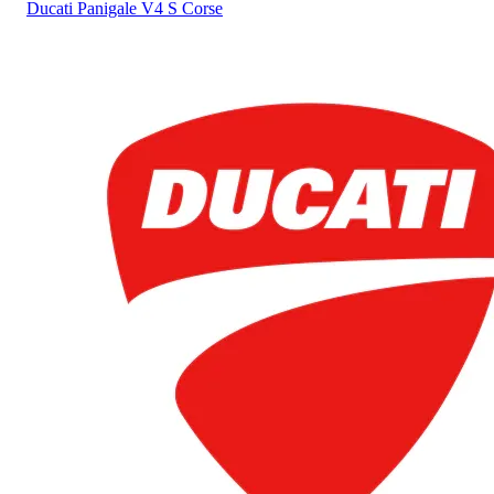
Ducati
Panigale V4 S Corse