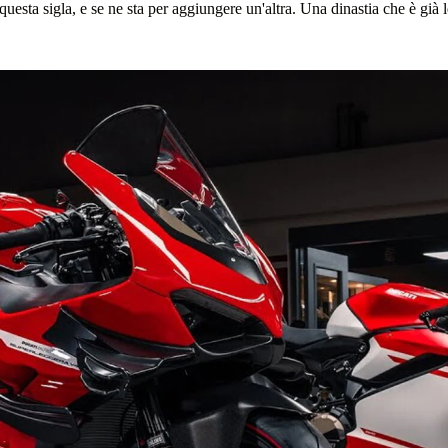
uesta sigla, e se ne sta per aggiungere un'altra. Una dinastia che è già