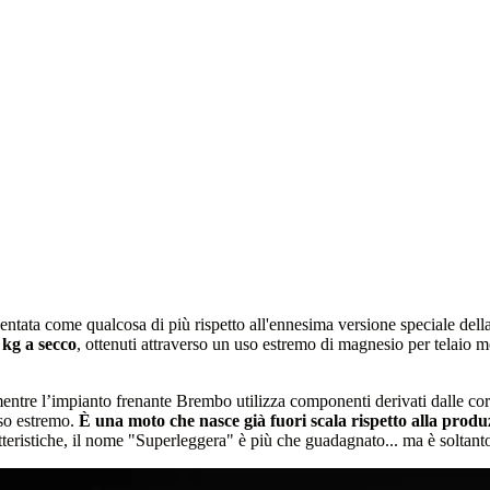
entata come qualcosa di più rispetto all'ennesima versione speciale della
 kg a secco
, ottenuti attraverso un uso estremo di magnesio per telaio mo
tre l’impianto frenante Brembo utilizza componenti derivati dalle corse
uso estremo.
È una moto che nasce già fuori scala rispetto alla prod
ristiche, il nome "Superleggera" è più che guadagnato... ma è soltanto 