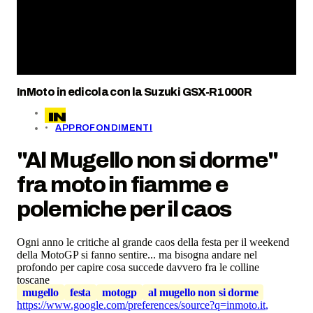
InMoto in edicola con la Suzuki GSX-R1000R
APPROFONDIMENTI
"Al Mugello non si dorme"
fra moto in fiamme e
polemiche per il caos
Ogni anno le critiche al grande caos della festa per il weekend
della MotoGP si fanno sentire... ma bisogna andare nel
profondo per capire cosa succede davvero fra le colline
toscane
mugello
festa
motogp
al mugello non si dorme
https://www.google.com/preferences/source?q=inmoto.it
,