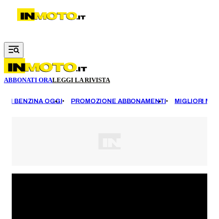
Vai al contenuto principale
ABBONATI ORA
LEGGI LA RIVISTA
EZZI BENZINA OGGI
PROMOZIONE ABBONAMENTI
MIGLIORI MOT