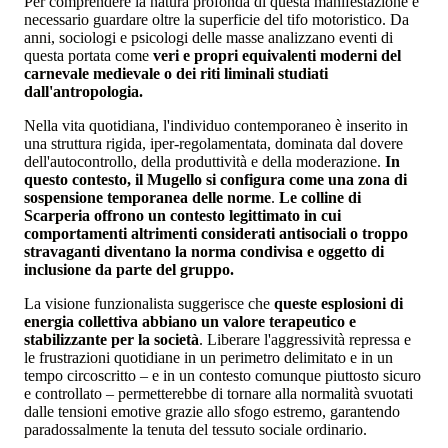
Per comprendere la natura profonda di questa manifestazione è
necessario guardare oltre la superficie del tifo motoristico. Da
anni, sociologi e psicologi delle masse analizzano eventi di
questa portata come
veri e propri equivalenti moderni del
carnevale medievale o dei riti liminali studiati
dall'antropologia.
Nella vita quotidiana, l'individuo contemporaneo è inserito in
una struttura rigida, iper-regolamentata, dominata dal dovere
dell'autocontrollo, della produttività e della moderazione.
In
questo contesto, il Mugello si configura come una zona di
sospensione temporanea delle norme
.
Le colline di
Scarperia offrono un contesto legittimato in cui
comportamenti altrimenti considerati antisociali o troppo
stravaganti diventano la norma condivisa e oggetto di
inclusione da parte del gruppo.
La visione funzionalista suggerisce che
queste esplosioni di
energia collettiva abbiano un valore terapeutico e
stabilizzante per la società
. Liberare l'aggressività repressa e
le frustrazioni quotidiane in un perimetro delimitato e in un
tempo circoscritto – e in un contesto comunque piuttosto sicuro
e controllato – permetterebbe di tornare alla normalità svuotati
dalle tensioni emotive grazie allo sfogo estremo, garantendo
paradossalmente la tenuta del tessuto sociale ordinario.