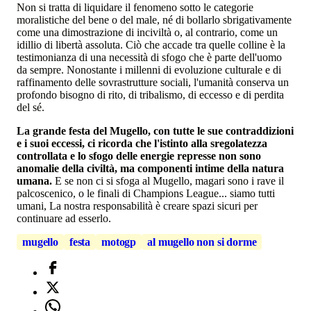
Non si tratta di liquidare il fenomeno sotto le categorie
moralistiche del bene o del male, né di bollarlo sbrigativamente
come una dimostrazione di inciviltà o, al contrario, come un
idillio di libertà assoluta. Ciò che accade tra quelle colline è la
testimonianza di una necessità di sfogo che è parte dell'uomo
da sempre. Nonostante i millenni di evoluzione culturale e di
raffinamento delle sovrastrutture sociali, l'umanità conserva un
profondo bisogno di rito, di tribalismo, di eccesso e di perdita
del sé.
La grande festa del Mugello, con tutte le sue contraddizioni
e i suoi eccessi, ci ricorda che l'istinto alla sregolatezza
controllata e lo sfogo delle energie represse non sono
anomalie della civiltà, ma componenti intime della natura
umana.
E se non ci si sfoga al Mugello, magari sono i rave il
palcoscenico, o le finali di Champions League... siamo tutti
umani, La nostra responsabilità è creare spazi sicuri per
continuare ad esserlo.
mugello
festa
motogp
al mugello non si dorme