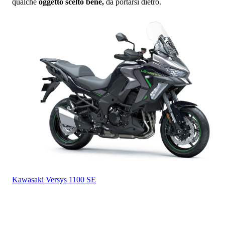
qualche
oggetto scelto bene,
da portarsi dietro.
Kawasaki
Versys 1100 SE