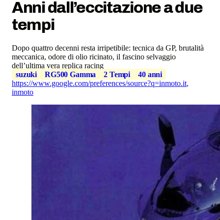
Anni dall’eccitazione a due
tempi
Dopo quattro decenni resta irripetibile: tecnica da GP, brutalità
meccanica, odore di olio ricinato, il fascino selvaggio
dell’ultima vera replica racing
suzuki
RG500 Gamma
2 Tempi
40 anni
https://www.google.com/preferences/source?q=inmoto.it
,
inmoto