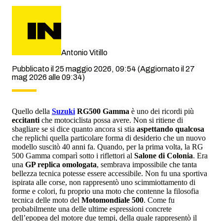
Antonio Vitillo
Pubblicato il 25 maggio 2026, 09:54
(Aggiornato il 27
mag 2026 alle 09:34)
Quello della
Suzuki
RG500 Gamma
è uno dei ricordi più
eccitanti
che motociclista possa avere. Non si ritiene di
sbagliare se si dice quanto ancora si stia
aspettando qualcosa
che replichi quella particolare forma di desiderio che un nuovo
modello suscitò 40 anni fa. Quando, per la prima volta, la RG
500 Gamma comparì sotto i riflettori al
Salone di Colonia
. Era
una
GP replica omologata
, sembrava impossibile che tanta
bellezza tecnica potesse essere accessibile. Non fu una sportiva
ispirata alle corse, non rappresentò uno scimmiottamento di
forme e colori, fu proprio una moto che contenne la filosofia
tecnica delle moto del
Motomondiale 500
. Come fu
probabilmente una delle ultime espressioni concrete
dell’epopea del motore due tempi, della quale rappresentò il