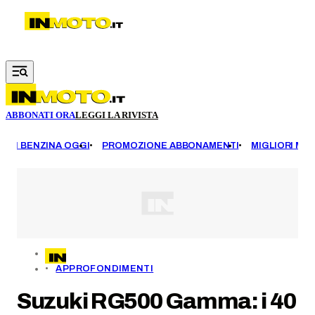
Vai al contenuto principale
ABBONATI ORA
LEGGI LA RIVISTA
EZZI BENZINA OGGI
PROMOZIONE ABBONAMENTI
MIGLIORI MOT
APPROFONDIMENTI
Suzuki RG500 Gamma: i 40