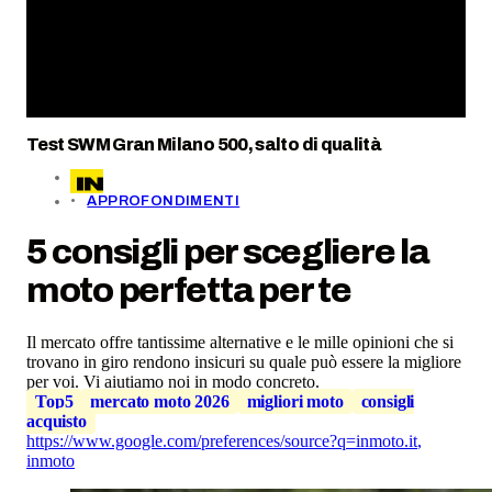
Test SWM Gran Milano 500, salto di qualità
APPROFONDIMENTI
5 consigli per scegliere la
moto perfetta per te
Il mercato offre tantissime alternative e le mille opinioni che si
trovano in giro rendono insicuri su quale può essere la migliore
per voi. Vi aiutiamo noi in modo concreto.
Top5
mercato moto 2026
migliori moto
consigli
acquisto
https://www.google.com/preferences/source?q=inmoto.it
,
inmoto