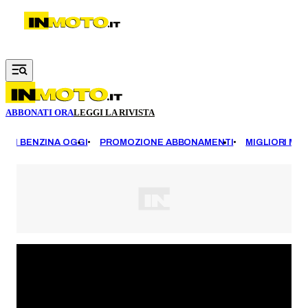
Vai al contenuto principale
ABBONATI ORA
LEGGI LA RIVISTA
EZZI BENZINA OGGI
PROMOZIONE ABBONAMENTI
MIGLIORI MOT