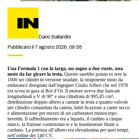
Dario Ballardini
Pubblicato il 7 agosto 2026, 09:55
Una Formula 1 con la targa, un sogno a due ruote, una
moto da far girare la testa.
Questo sarebbe potuta es sere la
1000 sei cilindri in versione stradale, la strapotente moto da
endurance disegnata dall’ingegner Giulio Alfieri che nel 1978
era scesa in gara al Bol d’Or. Il motore aveva due bancate
longitudinali a V di 90° e una cilindrata di 995,45 cm³,
distribuzione doppio albero a camme in testa a quattro valvole
per cilindro comandata da catena, lubri ficazione a carter secco
e alimentazione per mezzo di sei carburatori monocorpo
invertiti. Il raffreddamento era a liquido, il cambio a cinque
marce, la frizione controrotan te e la trasmissione finale a
cardano. La potenza all’albero era elevatissima per quei tempi,
nell’ordine dei 140 CV.