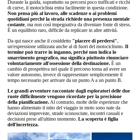
Durante la guida, soprattutto su percorsi poco trafficati e ricchi
di curve, il motociclista entra facilmente in questa condizione.
Non pensa più al lavoro, alle scadenze o ai problemi
quotidiani perché la strada richiede una presenza mentale
costante
, ma non così impegnativa da diventare fonte di stress.
È un equilibrio raro, difficile da replicare in altre attività.
Da qui nasce anche il cosiddetto
"piacere di perdersi"
,
un'espressione utilizzata anche al di fuori del motociclismo.
Il
termine può trarre in inganno, perché non indica lo
smarrimento geografico, ma significa piuttosto rinunciare
volontariamente all'ossessione della destinazione.
È un
cambio di prospettiva nel quale il percorso torna ad avere un
valore autonomo, invece di rappresentare semplicemente il
tempo necessario per arrivare da un punto A a un punto B.
Le grandi avventure raccontate dagli esploratori delle due
ruote difficilmente vengono ricordate per la precisione
della pianificazione.
Al contrario, molte delle esperienze che
hanno alimentato il mito del viaggio in moto sono nate da
deviazioni impreviste, strade sconosciute, incontri casuali e
decisioni prese all'ultimo momento.
La scoperta è figlia
dell'incertezza.