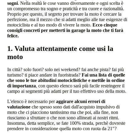
sogni
. Nella realtà le cose vanno diversamente e ogni scelta è
un compromesso tra sogno e praticità e tra cuore e razionalità.
Proprio per questo, il segreto per trovare la moto è cercare la
perfezione, ma il mezzo che si adatti meglio alle tue esigenze di
motociclista e al tuo modo di vivere la moto.
Ecco cinque
consigli concreti per metterti in garage la moto che ti farà
felice.
1. Valuta attentamente come usi la
moto
In città? solo fuori? solo nei weekend? fai anche pista? fai più
turismo? ti piace andare in fuoristrada?
Fai una lista di quelle
che sono le tue abitudini motociclistiche e mettile in ordine
di importanza
, con questo elenco sarà più facile restringere il
campo ai segmenti più adatti per il tuo effettivo uso della moto.
L'elenco è necessario per
aggirare alcuni errori di
valutazione
che spesso sono dati dall'acquisto impulsivo di
moto che ci piacciono tantissimo ma che poi, alla fine, non
riusciamo a sfruttare o che non sono allineati ai nostri ritmi.
Insomma, detta semplice, se fate 100% strada, perchè dovreste
prendere in considerazione quella moto con ruota da 21"?