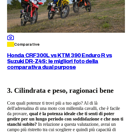
Comparative
Honda CRF300L vs KTM 390 Enduro R vs
Suzuki DR-Z4S: le migliori foto della
comparativa dual purpose
3. Cilindrata e peso, ragionaci bene
Con quali potenze ti trovi più a tuo agio? Al di là
dell'adrenalina di una moto con millemila cavalli, che è facile
da provare,
qual è la potenza ideale che ti senti di poter
gestire per un lungo periodo con soddisfazione e che non ti
stanchi subito?
In relazione a questa valutazione, avrai un
campo più ristretto tra cui scegliere e quindi più capacità di