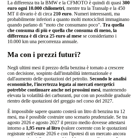
La differenza tra la BMW e la CFMOTO è quindi di quasi
300
euro ogni 10.000 chilometri
, mentre tra la Transalp e la 450
MT il divario è di circa
210 euro
. Numeri interessanti, ma
probabilmente inferiori a quanto molti motociclisti immaginano
quando parlano di "moto che consumano poco".
Tra quella
che consuma di più e quella che consuma di meno, la
differenza è di circa 25 euro al mese
se consideriamo i
10.000 km una percorrenza annuale.
Ma con i prezzi futuri?
Negli ultimi mesi il prezzo della benzina è tornato a crescere
con decisione, sospinto dall'instabilità internazionale e
dall'aumento delle quotazioni del petrolio.
Secondo le analisi
economiche, l'incertezza legata ai mercati energetici
potrebbe continuare anche nei prossimi mesi
, mantenendo
elevata la volatilità dei carburanti, pur con un possibile graduale
rientro delle quotazioni del greggio nel corso del 2027.
È impossibile sapere quanto costerà un litro di benzina tra 12
mesi, ma è possibile costruire uno scenario prudenziale. Se tra
agosto 2026 e agosto 2027 il prezzo medio dovesse attestarsi
intorno a
1,95 euro al litro (
valore coerente con le quotazioni
registrate nell'estate 2026 e con l'ipotesi di un mercato ancora