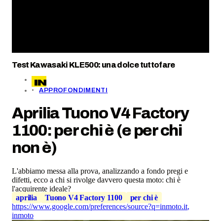
Test Kawasaki KLE500: una dolce tuttofare
APPROFONDIMENTI
Aprilia Tuono V4 Factory
1100: per chi è (e per chi
non è)
L'abbiamo messa alla prova, analizzando a fondo pregi e
difetti, ecco a chi si rivolge davvero questa moto: chi è
l'acquirente ideale?
aprilia
Tuono V4 Factory 1100
per chi è
https://www.google.com/preferences/source?q=inmoto.it
,
inmoto