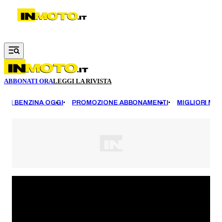
Vai al contenuto principale
ABBONATI ORA
LEGGI LA RIVISTA
EZZI BENZINA OGGI
PROMOZIONE ABBONAMENTI
MIGLIORI MOT