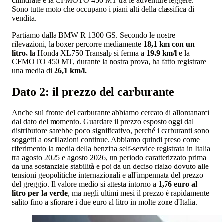
cilindrate e la CFMOTO 450 MT tra le adventure leggere.
Sono tutte moto che occupano i piani alti della classifica di
vendita.
Partiamo dalla BMW R 1300 GS. Secondo le nostre
rilevazioni, la boxer percorre mediamente
18,1 km con un
litro, l
a Honda XL750 Transalp si ferma a
19,9 km/l
e la
CFMOTO 450 MT, durante la nostra prova, ha fatto registrare
una media di
26,1 km/l.
Dato 2: il prezzo del carburante
Anche sul fronte del carburante abbiamo cercato di allontanarci
dal dato del momento. Guardare il prezzo esposto oggi dal
distributore sarebbe poco significativo, perché i carburanti sono
soggetti a oscillazioni continue. Abbiamo quindi preso come
riferimento la media della benzina self-service registrata in Italia
tra agosto 2025 e agosto 2026, un periodo caratterizzato prima
da una sostanziale stabilità e poi da un deciso rialzo dovuto alle
tensioni geopolitiche internazionali e all'impennata del prezzo
del greggio. Il valore medio si attesta intorno a
1,76 euro al
litro per la verde
, ma negli ultimi mesi il prezzo è rapidamente
salito fino a sfiorare i due euro al litro in molte zone d'Italia.