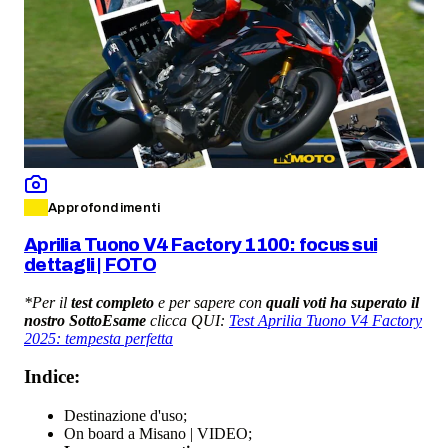
Approfondimenti
Aprilia Tuono V4 Factory 1100: focus sui
dettagli | FOTO
*Per il
test completo
e per sapere con
quali voti ha superato il
nostro SottoEsame
clicca QUI:
Test Aprilia Tuono V4 Factory
2025: tempesta perfetta
Indice:
Destinazione d'uso;
On board a Misano | VIDEO;