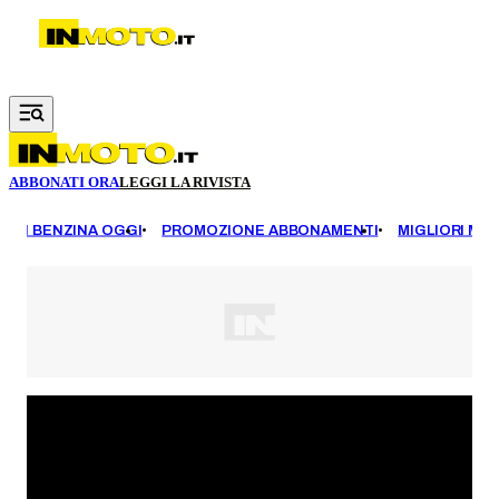
Vai al contenuto principale
ABBONATI ORA
LEGGI LA RIVISTA
EZZI BENZINA OGGI
PROMOZIONE ABBONAMENTI
MIGLIORI MOT