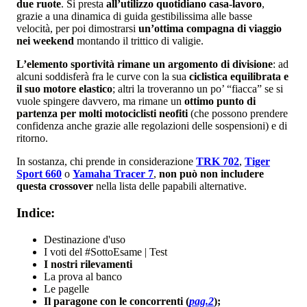
due ruote
. Si presta
all’utilizzo quotidiano casa-lavoro
,
grazie a una dinamica di guida gestibilissima alle basse
velocità, per poi dimostrarsi
un’ottima compagna di viaggio
nei weekend
montando il trittico di valigie.
L’elemento sportività rimane un argomento di divisione
: ad
alcuni soddisferà fra le curve con la sua
ciclistica equilibrata e
il suo motore elastico
; altri la troveranno un po’ “fiacca” se si
vuole spingere davvero, ma rimane un
ottimo punto di
partenza per molti motociclisti neofiti
(che possono prendere
confidenza anche grazie alle regolazioni delle sospensioni) e di
ritorno.
In sostanza, chi prende in considerazione
TRK 702
,
Tiger
Sport 660
o
Yamaha Tracer 7
,
non può non includere
questa crossover
nella lista delle papabili alternative.
Indice:
Destinazione d'uso
I voti del #SottoEsame | Test
I nostri rilevamenti
La prova al banco
Le pagelle
Il paragone con le concorrenti (
pag.2
);