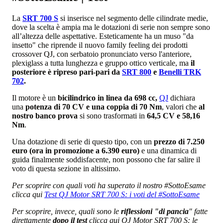
La
SRT 700 S
si inserisce nel segmento delle cilindrate medie,
dove la scelta è ampia ma le dotazioni di serie non sempre sono
all’altezza delle aspettative.
Esteticamente ha un muso "da
insetto" che riprende il nuovo family feeling dei prodotti
crossover QJ, con serbatoio pronunciato verso l'anteriore,
plexiglass a tutta lunghezza e gruppo ottico verticale, ma
il
posteriore è ripreso pari-pari da
SRT 800
e
Benelli TRK
702
.
Il motore è un
bicilindrico in linea da 698 cc,
QJ
dichiara
una
potenza di 70 CV e una coppia di 70 Nm
, valori che
al
nostro banco prova
si sono trasformati in
64,5 CV e 58,16
Nm
.
Una dotazione di serie di questo tipo, con un
prezzo di 7.250
euro (ora in promozione a 6.390 euro)
e una dinamica di
guida finalmente soddisfacente, non possono che far salire il
voto di questa sezione in altissimo.
Per scoprire con quali voti ha superato il nostro #SottoEsame
clicca qui
Test QJ Motor SRT 700 S: i voti del #SottoEsame
Per scoprire, invece, quali sono le
riflessioni "di pancia
" fatte
direttamente
dopo il test
clicca qui QJ Motor SRT 700 S: le