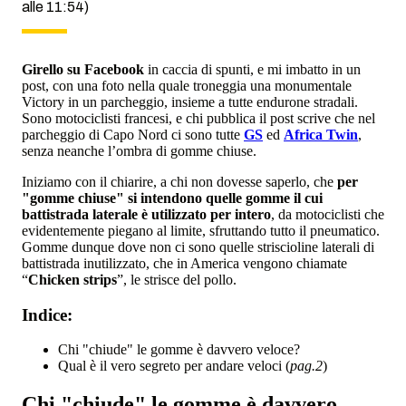
alle 11:54)
Girello su Facebook
in caccia di spunti, e mi imbatto in un
post, con una foto nella quale troneggia una monumentale
Victory in un parcheggio, insieme a tutte endurone stradali.
Sono motociclisti francesi, e chi pubblica il post scrive che nel
parcheggio di Capo Nord ci sono tutte
GS
ed
Africa Twin
,
senza neanche l’ombra di gomme chiuse.
Iniziamo con il chiarire, a chi non dovesse saperlo, che
per
"gomme chiuse" si intendono quelle gomme il cui
battistrada laterale è utilizzato per intero
, da motociclisti che
evidentemente piegano al limite, sfruttando tutto il pneumatico.
Gomme dunque dove non ci sono quelle striscioline laterali di
battistrada inutilizzato, che in America vengono chiamate
“
Chicken strips
”, le strisce del pollo.
Indice:
Chi "chiude" le gomme è davvero veloce?
Qual è il vero segreto per andare veloci (
pag.2
)
Chi "chiude" le gomme è davvero