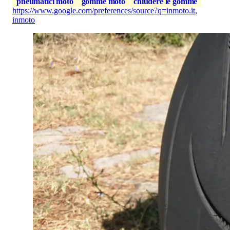
pneumatici moto
gomme moto
chiudere le gomme
https://www.google.com/preferences/source?q=inmoto.it
,
inmoto