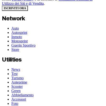
Utilizzo dei Siti e di Vendita
.
ISCRIVITI ORA
Network
Auto
Autosprint
Inmoto
Motosprint
Guerin Sportivo
Store
Utilities
News
Test
Turismo
Anteprime
Scooter
Green
Abbigliamento
Accessori
Foto