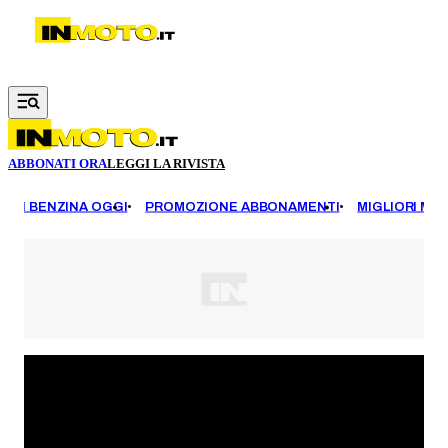
Vai al contenuto principale
ABBONATI ORA
LEGGI LA RIVISTA
EZZI BENZINA OGGI
PROMOZIONE ABBONAMENTI
MIGLIORI MOT