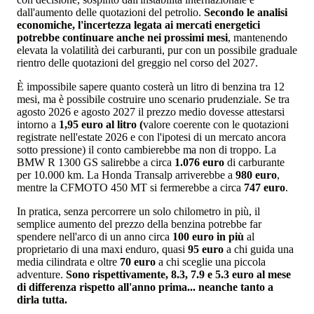
dall'aumento delle quotazioni del petrolio.
Secondo le analisi
economiche, l'incertezza legata ai mercati energetici
potrebbe continuare anche nei prossimi mesi
, mantenendo
elevata la volatilità dei carburanti, pur con un possibile graduale
rientro delle quotazioni del greggio nel corso del 2027.
È impossibile sapere quanto costerà un litro di benzina tra 12
mesi, ma è possibile costruire uno scenario prudenziale. Se tra
agosto 2026 e agosto 2027 il prezzo medio dovesse attestarsi
intorno a
1,95 euro al litro (
valore coerente con le quotazioni
registrate nell'estate 2026 e con l'ipotesi di un mercato ancora
sotto pressione) il conto cambierebbe ma non di troppo. La
BMW R 1300 GS salirebbe a circa
1.076 euro
di carburante
per 10.000 km. La Honda Transalp arriverebbe a
980 euro
,
mentre la CFMOTO 450 MT si fermerebbe a circa
747 euro
.
In pratica, senza percorrere un solo chilometro in più, il
semplice aumento del prezzo della benzina potrebbe far
spendere nell'arco di un anno circa
100 euro in più
al
proprietario di una maxi enduro, quasi
95 euro
a chi guida una
media cilindrata e oltre
70 euro
a chi sceglie una piccola
adventure.
Sono rispettivamente, 8.3, 7.9 e 5.3 euro al mese
di differenza rispetto all'anno prima... neanche tanto a
dirla tutta.