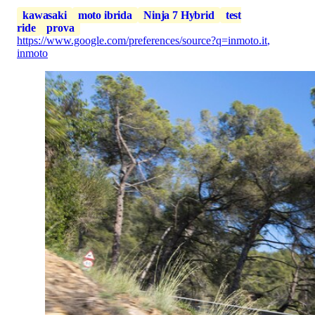
kawasaki
moto ibrida
Ninja 7 Hybrid
test
ride
prova
https://www.google.com/preferences/source?q=inmoto.it
,
inmoto