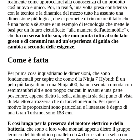
realmente come approcciarci alla conoscenza di un prodotto
così nuovo e unico. Poi, in realtà, una volta presa confidenza
con la tecnica e la dinamica del mezzo tutto ha assunto una
dimensione più logica, che ci permette di rimarcare il fatto che
è una moto a sè stante e un esempio di tecnologia che mette le
basi per un futuro elettrificato "alla maniera dell'automobile" e
che
ha un senso tutto suo, che non punta tutto al solo lato
green e di consumi ma ad un'esperienza di guida che
cambia a seconda delle esigenze
.
Come è fatta
Per prima cosa inquadriamo le dimensioni, che sono
fondamentali per capire che come è la Ninja 7 Hybrid: È un
pelo più larga di una una Ninja 400, ha una seduta comoda con
semimanubri alti e non troppo caricati in avanti e una parte
posteriore, appena dietro la sella, allungata sia dal punto di vista
di telaietto/carrozzeria che di forcellone/ruota. Per questo
motivo le proporzioni sono particolari e l'interasse è degno di
una Gran Turismo, sono
153 cm
.
È così lunga per la presenza del motore elettrico e della
batteria
, che sono a loro volta montati appena dietro il gruppo
termico del bicilindrico parallelo da 451cc e sotto la sella con