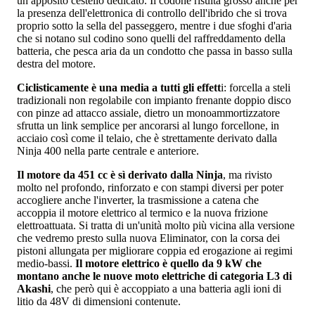
un apposito cestello dedicato. Il codone risulta grosso anche per
la presenza dell'elettronica di controllo dell'ibrido che si trova
proprio sotto la sella del passeggero, mentre i due sfoghi d'aria
che si notano sul codino sono quelli del raffreddamento della
batteria, che pesca aria da un condotto che passa in basso sulla
destra del motore.
Ciclisticamente è una media a tutti gli effett
i: forcella a steli
tradizionali non regolabile con impianto frenante doppio disco
con pinze ad attacco assiale, dietro un monoammortizzatore
sfrutta un link semplice per ancorarsi al lungo forcellone, in
acciaio così come il telaio, che è strettamente derivato dalla
Ninja 400 nella parte centrale e anteriore.
Il motore da 451 cc è sì derivato dalla Ninja
, ma rivisto
molto nel profondo, rinforzato e con stampi diversi per poter
accogliere anche l'inverter, la trasmissione a catena che
accoppia il motore elettrico al termico e la nuova frizione
elettroattuata. Si tratta di un'unità molto più vicina alla versione
che vedremo presto sulla nuova Eliminator, con la corsa dei
pistoni allungata per migliorare coppia ed erogazione ai regimi
medio-bassi.
Il motore elettrico è quello da 9 kW che
montano anche le nuove moto elettriche di categoria L3 di
Akashi
, che però qui è accoppiato a una batteria agli ioni di
litio da 48V di dimensioni contenute.