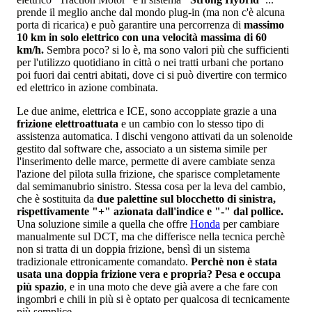
prende il meglio anche dal mondo plug-in (ma non c'è alcuna
porta di ricarica) e può garantire una percorrenza di
massimo
10 km in solo elettrico con una velocità massima di 60
km/h.
Sembra poco? si lo è, ma sono valori più che sufficienti
per l'utilizzo quotidiano in città o nei tratti urbani che portano
poi fuori dai centri abitati, dove ci si può divertire con termico
ed elettrico in azione combinata.
Le due anime, elettrica e ICE, sono accoppiate grazie a una
frizione elettroattuata
e un cambio con lo stesso tipo di
assistenza automatica. I dischi vengono attivati da un solenoide
gestito dal software che, associato a un sistema simile per
l'inserimento delle marce, permette di avere cambiate senza
l'azione del pilota sulla frizione, che sparisce completamente
dal semimanubrio sinistro. Stessa cosa per la leva del cambio,
che è sostituita da
due palettine sul blocchetto di sinistra,
rispettivamente "+" azionata dall'indice e "-" dal pollice.
Una soluzione simile a quella che offre
Honda
per cambiare
manualmente sul DCT, ma che differisce nella tecnica perchè
non si tratta di un doppia frizione, bensì di un sistema
tradizionale ettronicamente comandato.
Perchè non è stata
usata una doppia frizione vera e propria? Pesa e occupa
più spazio
, e in una moto che deve già avere a che fare con
ingombri e chili in più si è optato per qualcosa di tecnicamente
più semplice.