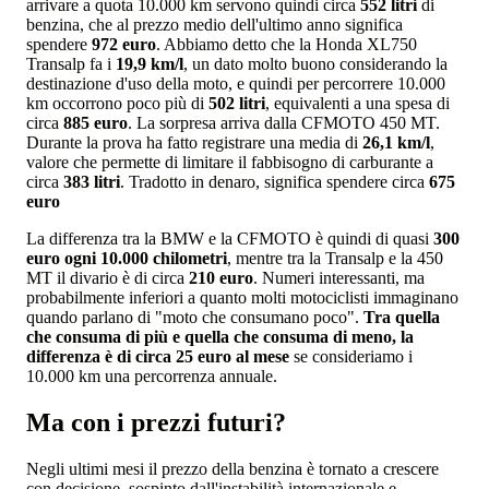
arrivare a quota 10.000 km servono quindi circa
552 litri
di
benzina, che al prezzo medio dell'ultimo anno significa
spendere
972 euro
. Abbiamo detto che la Honda XL750
Transalp fa i
19,9 km/l
, un dato molto buono considerando la
destinazione d'uso della moto, e quindi per percorrere 10.000
km occorrono poco più di
502 litri
, equivalenti a una spesa di
circa
885 euro
. La sorpresa arriva dalla CFMOTO 450 MT.
Durante la prova ha fatto registrare una media di
26,1 km/l
,
valore che permette di limitare il fabbisogno di carburante a
circa
383 litri
. Tradotto in denaro, significa spendere circa
675
euro
La differenza tra la BMW e la CFMOTO è quindi di quasi
300
euro ogni 10.000 chilometri
, mentre tra la Transalp e la 450
MT il divario è di circa
210 euro
. Numeri interessanti, ma
probabilmente inferiori a quanto molti motociclisti immaginano
quando parlano di "moto che consumano poco".
Tra quella
che consuma di più e quella che consuma di meno, la
differenza è di circa 25 euro al mese
se consideriamo i
10.000 km una percorrenza annuale.
Ma con i prezzi futuri?
Negli ultimi mesi il prezzo della benzina è tornato a crescere
con decisione, sospinto dall'instabilità internazionale e