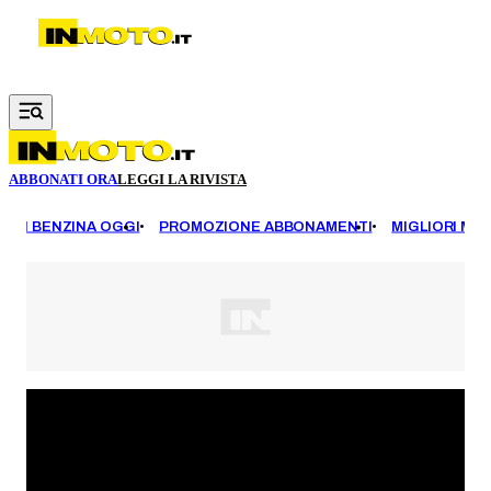
Vai al contenuto principale
ABBONATI ORA
LEGGI LA RIVISTA
EZZI BENZINA OGGI
PROMOZIONE ABBONAMENTI
MIGLIORI MOT