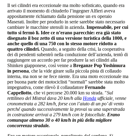
Il sei cilindri era eccezionale ma molto sofisticato, quando era
arrivato il momento di chiuderlo l’ingegner Alfieri aveva
appositamente richiamato dalla pensione un ex operaio
Maserati. Inoltre per produrlo in serie sarebbe stato necessario
cambiare le macchine utensili in azienda.
Impensabile, per cui
tutto si fermò lì. Idee ce n’erano parecchie: era già stato
disegnato il boz zetto di una versione turistica della 1000, e
anche quello di una 750 con lo stesso motore ridotto a
quattro cilindri.
Quando, a seguito della crisi, la cooperativa
dei di pendenti subentrò nella conduzione dell’azienda, tentò di
raggiungere un accordo per far produrre la sei cilindri alla
Shinken giapponese, così venne a
Breganze Pop Yoshimura
in persona
, che la vide girare sulla piccola pista di collaudo
interna, ma non se ne fece niente. Era una moto eccezionale ma
per buona parte dei motociclisti “normali” sarebbe stata molto
impegnativa, come rilevò il collaudatore
Fernando
Cappellotto
, che vi percorse 20.000 km su strada. "
Sul
rettilineo del Mistral dava 20 km/h alla
Honda
ufficiale, venne
cronometrata a 282 km/h, forse con l’aiuto di un po’ di vento
perché quando successivamente la provai su una superstrada
in costruzione arrivai a 279 km/h con le fotocellule.
Erano
comunque almeno 30 o 40 km/h in più della migliore
concorrenza stradale.
Era un motore eccezionale, penalizzato dal cardano. Si