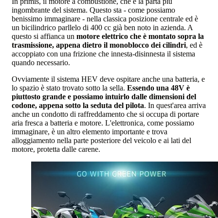
In primis, il motore a combustione, che è la parta più
ingombrante del sistema. Questo sta - come possiamo
benissimo immaginare - nella classica posizione centrale ed è
un bicilindrico parllelo di 400 cc già ben noto in azienda. A
questo si affianca un
motore elettrico che è montato sopra la
trasmissione, appena dietro il monoblocco dei cilindri
, ed è
accoppiato con una frizione che innesta-disinnesta il sistema
quando necessario.
Ovviamente il sistema HEV deve ospitare anche una batteria, e
lo spazio è stato trovato sotto la sella.
Essendo una 48V è
piuttosto grande e possiamo intuirlo dalle dimensioni del
codone, appena sotto la seduta del pilota
. In quest'area arriva
anche un condotto di raffreddamento che si occupa di portare
aria fresca a batteria e motore. L'elettronica, come possiamo
immaginare, è un altro elemento importante e trova
alloggiamento nella parte posteriore del veicolo e ai lati del
motore, protetta dalle carene.