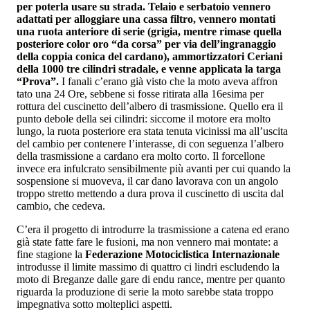
per poterla usare su strada. Telaio e serbatoio vennero
adattati per alloggiare una cassa filtro, vennero montati
una ruota anteriore di serie (grigia, mentre rimase quella
posteriore color oro “da corsa” per via dell’ingranaggio
della coppia conica del cardano), ammortizzatori Ceriani
della 1000 tre cilindri stradale, e venne applicata la targa
“Prova”.
I fanali c’erano già visto che la moto aveva affron
tato una 24 Ore, sebbene si fosse ritirata alla 16esima per
rottura del cuscinetto dell’albero di trasmissione. Quello era il
punto debole della sei cilindri: siccome il motore era molto
lungo, la ruota posteriore era stata tenuta vicinissi ma all’uscita
del cambio per contenere l’interasse, di con seguenza l’albero
della trasmissione a cardano era molto corto. Il forcellone
invece era infulcrato sensibilmente più avanti per cui quando la
sospensione si muoveva, il car dano lavorava con un angolo
troppo stretto mettendo a dura prova il cuscinetto di uscita dal
cambio, che cedeva.
C’era il progetto di introdurre la trasmissione a catena ed erano
già state fatte fare le fusioni, ma non vennero mai montate: a
fine stagione la
Federazione Motociclistica Internazionale
introdusse il limite massimo di quattro ci lindri escludendo la
moto di Breganze dalle gare di endu rance, mentre per quanto
riguarda la produzione di serie la moto sarebbe stata troppo
impegnativa sotto molteplici aspetti.