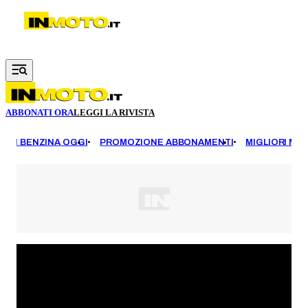
Vai al contenuto principale
ABBONATI ORA
LEGGI LA RIVISTA
EZZI BENZINA OGGI
PROMOZIONE ABBONAMENTI
MIGLIORI MOT