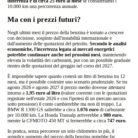
differenza è di circa 25 euro al mese
se consideriamo i
10.000 km una percorrenza annuale.
Ma con i prezzi futuri?
Negli ultimi mesi il prezzo della benzina è tornato a crescere
con decisione, sospinto dall'instabilità internazionale e
dall'aumento delle quotazioni del petrolio.
Secondo le analisi
economiche, l'incertezza legata ai mercati energetici
potrebbe continuare anche nei prossimi mesi
, mantenendo
elevata la volatilità dei carburanti, pur con un possibile graduale
rientro delle quotazioni del greggio nel corso del 2027.
È impossibile sapere quanto costerà un litro di benzina tra 12
mesi, ma è possibile costruire uno scenario prudenziale. Se tra
agosto 2026 e agosto 2027 il prezzo medio dovesse attestarsi
intorno a
1,95 euro al litro (
valore coerente con le quotazioni
registrate nell'estate 2026 e con l'ipotesi di un mercato ancora
sotto pressione) il conto cambierebbe ma non di troppo. La
BMW R 1300 GS salirebbe a circa
1.076 euro
di carburante
per 10.000 km. La Honda Transalp arriverebbe a
980 euro
,
mentre la CFMOTO 450 MT si fermerebbe a circa
747 euro
.
In pratica, senza percorrere un solo chilometro in più, il
semplice aumento del prezzo della benzina potrebbe far