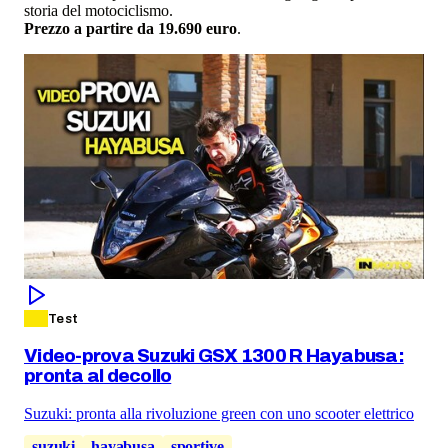
storia del motociclismo.
Prezzo a partire da 19.690 euro
.
Test
Video-prova Suzuki GSX 1300 R Hayabusa:
pronta al decollo
Suzuki: pronta alla rivoluzione green con uno scooter elettrico
suzuki
hayabusa
sportive