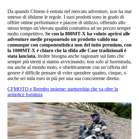
Da quando Cfmoto è entrata nel mercato adventure, non ha mai
smesso di sfidarne le regole. I suoi prodotti sono in grado di
offrire ottime performance e piacere di utilizzo, offrendo allo
stesso tempo un’elevata qualità costruttiva ad un prezzo sempre
molto competitivo.
Se con la 800MT-X ha voluto aprirsi alle
adventure medie proponendo un prodotto valido ma
comunque con componentistica non del tutto premium, con
la 1000MT-X è chiaro che la sfida alle Case tradizionali è
stata lanciata.
Inoltre bisogna anche ragionare sul fatto che
sempre più utenti si stanno avvicinando, non solo al fuoristrada,
ma anche al mondo moto, e obiettivamente con un’offerta del
genere è difficile pensare di voler spendere quattro, cinque, o
anche sei mila euro in più per una sua concorrente diretta.
CFMOTO e Brembo insieme: partnership che va oltre la
semplice fornitura