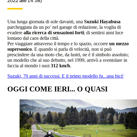
2022 alle 14:58)
Una lunga giornata di sole davanti, una
Suzuki Hayabusa
parcheggiata da un po’ nel garage di redazione, la voglia di
evadere
alla ricerca di sensazioni forti
; di sentirsi anni luce
lontano dal caos della città.
Per viaggiare attraverso il tempo e lo spazio, occorre
un mezzo
supersonico
. E quando si parla di velocità, non si può
prescindere da una moto che, da lustri, ne è il simbolo assoluto;
un modello che al suo debutto, nel 1999, arrivò a sventolare in
faccia al mondo i suoi
312 km/h
.
Suzuki, 70 anni di successi. E il primo modello fu...una bici!
OGGI COME IERI... O QUASI