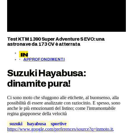
Test KTM 1390 Super Adventure S EVO: una
astronave da 173 CV è atterrata
APPROFONDIMENTI
Suzuki Hayabusa:
dinamite pura!
Ci sono moto che sfuggono alle etichette, al buonsenso, alla
possibilità di essere analizzate con raziocinio. E spesso, sono
anche le più emozionanti del listino; come l'intramontabile
regina giapponese della velocità
suzuki
hayabusa
sportive
https://www.google.com/preferences/source?q=inmoto.it
,