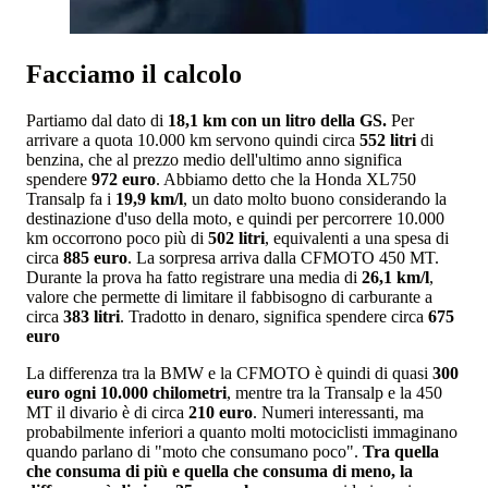
Facciamo il calcolo
Partiamo dal dato di
18,1 km con un litro della GS.
Per
arrivare a quota 10.000 km servono quindi circa
552 litri
di
benzina, che al prezzo medio dell'ultimo anno significa
spendere
972 euro
. Abbiamo detto che la Honda XL750
Transalp fa i
19,9 km/l
, un dato molto buono considerando la
destinazione d'uso della moto, e quindi per percorrere 10.000
km occorrono poco più di
502 litri
, equivalenti a una spesa di
circa
885 euro
. La sorpresa arriva dalla CFMOTO 450 MT.
Durante la prova ha fatto registrare una media di
26,1 km/l
,
valore che permette di limitare il fabbisogno di carburante a
circa
383 litri
. Tradotto in denaro, significa spendere circa
675
euro
La differenza tra la BMW e la CFMOTO è quindi di quasi
300
euro ogni 10.000 chilometri
, mentre tra la Transalp e la 450
MT il divario è di circa
210 euro
. Numeri interessanti, ma
probabilmente inferiori a quanto molti motociclisti immaginano
quando parlano di "moto che consumano poco".
Tra quella
che consuma di più e quella che consuma di meno, la