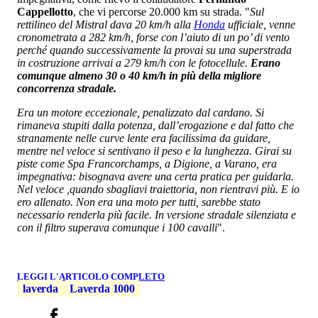
Cappellotto
, che vi percorse 20.000 km su strada. "
Sul
rettilineo del Mistral dava 20 km/h alla
Honda
ufficiale, venne
cronometrata a 282 km/h, forse con l’aiuto di un po’ di vento
perché quando successivamente la provai su una superstrada
in costruzione arrivai a 279 km/h con le fotocellule.
Erano
comunque almeno 30 o 40 km/h in più della migliore
concorrenza stradale.
Era un motore eccezionale, penalizzato dal cardano. Si
rimaneva stupiti dalla potenza, dall’erogazione e dal fatto che
stranamente nelle curve lente era facilissima da guidare,
mentre nel veloce si sentivano il peso e la lunghezza. Girai su
piste come Spa Francorchamps, a Digione, a Varano, era
impegnativa: bisognava avere una certa pratica per guidarla.
Nel veloce ,quando sbagliavi traiettoria, non rientravi più. E io
ero allenato. Non era una moto per tutti, sarebbe stato
necessario renderla più facile. In versione stradale silenziata e
con il filtro superava comunque i 100 cavalli
".
LEGGI L'ARTICOLO COMPLETO
laverda
Laverda 1000