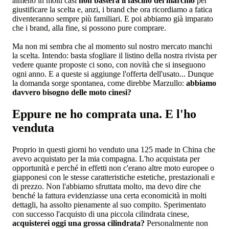
almeno in molti casi
non basterà il fascino del marchio
per
giustificare la scelta e, anzi, i brand che ora ricordiamo a fatica
diventeranno sempre più familiari. E poi abbiamo già imparato
che i brand, alla fine, si possono pure comprare.
Ma non mi sembra che al momento sul nostro mercato manchi
la scelta. Intendo: basta sfogliare il listino della nostra rivista per
vedere quante proposte ci sono, con novità che si inseguono
ogni anno. E a queste si aggiunge l'offerta dell'usato... Dunque
la domanda sorge spontanea, come direbbe Marzullo:
abbiamo
davvero bisogno delle moto cinesi?
Eppure ne ho comprata una. E l'ho
venduta
Proprio in questi giorni ho venduto una 125 made in China che
avevo acquistato per la mia compagna. L'ho acquistata per
opportunità e perché in effetti non c'erano altre moto europee o
giapponesi con le stesse caratteristiche estetiche, prestazionali e
di prezzo. Non l'abbiamo sfruttata molto, ma devo dire che
benché la fattura evidenziasse una certa economicità in molti
dettagli, ha assolto pienamente al suo compito. Sperimentato
con successo l'acquisto di una piccola cilindrata cinese,
acquisterei oggi una grossa cilindrata?
Personalmente non