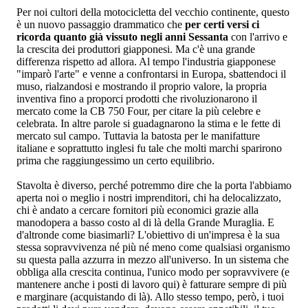
Per noi cultori della motocicletta del vecchio continente, questo
è un nuovo passaggio drammatico che
per certi versi ci
ricorda quanto già vissuto negli anni Sessanta
con l'arrivo e
la crescita dei produttori giapponesi. Ma c'è una grande
differenza rispetto ad allora. Al tempo l'industria giapponese
"imparò l'arte" e venne a confrontarsi in Europa, sbattendoci il
muso, rialzandosi e mostrando il proprio valore, la propria
inventiva fino a proporci prodotti che rivoluzionarono il
mercato come la CB 750 Four, per citare la più celebre e
celebrata. In altre parole si guadagnarono la stima e le fette di
mercato sul campo. Tuttavia la batosta per le manifatture
italiane e soprattutto inglesi fu tale che molti marchi sparirono
prima che raggiungessimo un certo equilibrio.
Stavolta è diverso, perché potremmo dire che la porta l'abbiamo
aperta noi o meglio i nostri imprenditori, chi ha delocalizzato,
chi è andato a cercare fornitori più economici grazie alla
manodopera a basso costo al di là della Grande Muraglia. E
d'altronde come biasimarli? L'obiettivo di un'impresa è la sua
stessa sopravvivenza né più né meno come qualsiasi organismo
su questa palla azzurra in mezzo all'universo. In un sistema che
obbliga alla crescita continua, l'unico modo per sopravvivere (e
mantenere anche i posti di lavoro qui) è fatturare sempre di più
e marginare (acquistando di là). Allo stesso tempo, però, i tuoi