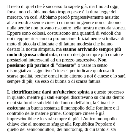
Il resto di quel che è successo lo sapete già, ma fino ad oggi,
forse, non ci abbiamo dato troppo peso: è la dura legge del
mercato, va così. Abbiamo perciò progressivamente assistito
all'arrivo di aziende cinesi i cui nomi in genere non ci dicono
nulla perché non trovano riscontro nella nostra memoria storica.
Eppure sono colossi, costruiscono una quantità di veicoli che
noi neppure riusciamo a pronunciare. Inizialmente si trattava di
moto di piccola cilindrata e di fattura modesta che hanno
destato la nostra simpatia, ma
stanno arrivando sempre più
moto di grossa cilindrata
, con un design sempre più curato e
prestazioni interessanti ad un prezzo aggressivo.
Non
possiamo più parlare di "cinesate"
o usare in senso
dispregiativo l'aggettivo "cinese" per indicare qualcosa di
scarsa qualità, perché ormai tutto attorno a noi è cinese e lo sarà
sempre di più, sia esso di buona o di scarsa fattura.
L'elettrificazione darà un'ulteriore spinta
a questo processo
in quanto, mentre gli stati europei discutevano su chi sta dentro
e chi sta fuori e sui debiti dell'uno o dell'altro, la Cina si è
assicurata in buona sostanza il monopolio delle forniture e il
controllo delle materie prime. Comprare cinese è già
imprescindibile e lo sarà sempre di più. L'unico monopolio
chiave che al momento sfugge alla Repubblica Popolare è
quello dei semiconduttori, dei microchip, di cui tanto si sta