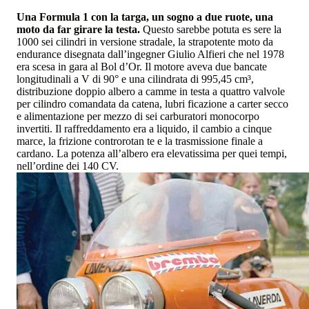
Una Formula 1 con la targa, un sogno a due ruote, una
moto da far girare la testa.
Questo sarebbe potuta es sere la
1000 sei cilindri in versione stradale, la strapotente moto da
endurance disegnata dall’ingegner Giulio Alfieri che nel 1978
era scesa in gara al Bol d’Or. Il motore aveva due bancate
longitudinali a V di 90° e una cilindrata di 995,45 cm³,
distribuzione doppio albero a camme in testa a quattro valvole
per cilindro comandata da catena, lubri ficazione a carter secco
e alimentazione per mezzo di sei carburatori monocorpo
invertiti. Il raffreddamento era a liquido, il cambio a cinque
marce, la frizione controrotan te e la trasmissione finale a
cardano. La potenza all’albero era elevatissima per quei tempi,
nell’ordine dei 140 CV.