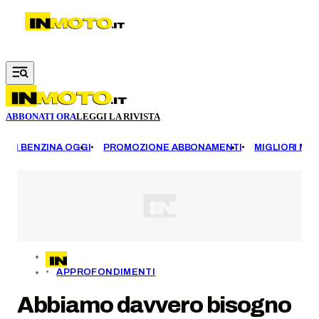
Vai al contenuto principale
ABBONATI ORA
LEGGI LA RIVISTA
EZZI BENZINA OGGI
PROMOZIONE ABBONAMENTI
MIGLIORI MOT
APPROFONDIMENTI
Abbiamo davvero bisogno