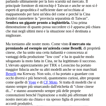
parlando ultimamente per la loro scarsità sul mercato. Il
principale fornitore di microchip è Taiwan e anche se non si è
esperti di geopolitica è sufficiente dare un'occhiata al
mappamondo per farsi un'idea del come e perché la Cina
desideri riannettere la "provincia separatista di Taiwan".
Sembra un gigante pronto a inghiottirla.
Una prima
dimostrazione di quanto possa succedere ci è apparsa più chiara
che mai negli ultimi mesi e la situazione non è destinata a
migliorare.
Ma torniamo alle nostre moto. Come visto
il mercato sta
premiando ad esempio un'azienda come Benelli
, di proprietà
cinese, che ha unito una certa italianità e conoscenza ai
vantaggi della produzione "low cost" e ha in qualche modo
sdoganato la moto fatta in Cina, ne ha legittimato il successo.
L'elevato apprezzamento per TRK o Leoncino ha portato
maggior fiducia anche su altri modelli anche se non marchiati
Benelli
ma Keeway. Non solo, ci ha portato a guardare con
occhi diversi e più benevoli, quantomeno curiosi, altre proposte
come quelle di
Voge
e di
CF Moto
. Si tratta di modelli che si
stanno sempre più smarcando dall'etichetta di "clone cinese
di..." e stanno assumendo sempre più delle proprie
connotazioni benché l'ispirazione a realtà più affermate del
nostro mercato sia chiara e sia spesso figlia di precedenti
accordi produttivi.