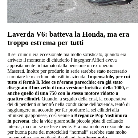
Laverda V6: batteva la Honda, ma era
troppo estrema per tutti
Il sei cilindri era eccezionale ma molto sofisticato, quando era
arrivato il momento di chiuderlo l’ingegner Alfieri aveva
appositamente richiamato dalla pensione un ex operaio
Maserati. Inoltre per produrlo in serie sarebbe stato necessario
cambiare le macchine utensili in azienda.
Impensabile, per cui
tutto si fermò lì. Idee ce n’erano parecchie: era già stato
disegnato il boz zetto di una versione turistica della 1000, e
anche quello di una 750 con lo stesso motore ridotto a
quattro cilindri.
Quando, a seguito della crisi, la cooperativa
dei di pendenti subentrò nella conduzione dell’azienda, tentò di
raggiungere un accordo per far produrre la sei cilindri alla
Shinken giapponese, così venne a
Breganze Pop Yoshimura
in persona
, che la vide girare sulla piccola pista di collaudo
interna, ma non se ne fece niente. Era una moto eccezionale ma
per buona parte dei motociclisti “normali” sarebbe stata molto
impegnativa, come rilevò il collaudatore
Fernando