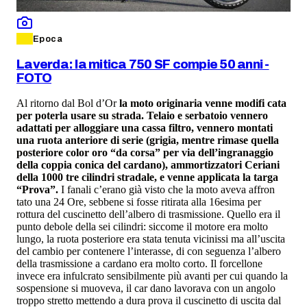
Epoca
Laverda: la mitica 750 SF compie 50 anni -
FOTO
Al ritorno dal Bol d’Or
la moto originaria venne modifi cata
per poterla usare su strada. Telaio e serbatoio vennero
adattati per alloggiare una cassa filtro, vennero montati
una ruota anteriore di serie (grigia, mentre rimase quella
posteriore color oro “da corsa” per via dell’ingranaggio
della coppia conica del cardano), ammortizzatori Ceriani
della 1000 tre cilindri stradale, e venne applicata la targa
“Prova”.
I fanali c’erano già visto che la moto aveva affron
tato una 24 Ore, sebbene si fosse ritirata alla 16esima per
rottura del cuscinetto dell’albero di trasmissione. Quello era il
punto debole della sei cilindri: siccome il motore era molto
lungo, la ruota posteriore era stata tenuta vicinissi ma all’uscita
del cambio per contenere l’interasse, di con seguenza l’albero
della trasmissione a cardano era molto corto. Il forcellone
invece era infulcrato sensibilmente più avanti per cui quando la
sospensione si muoveva, il car dano lavorava con un angolo
troppo stretto mettendo a dura prova il cuscinetto di uscita dal