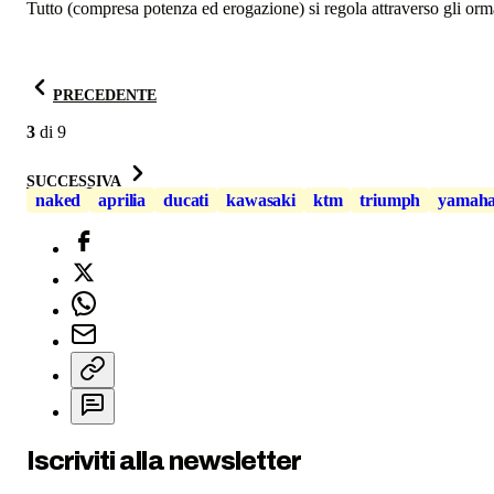
Tutto (compresa potenza ed erogazione) si regola attraverso gli ormai
PRECEDENTE
3
di
9
SUCCESSIVA
naked
aprilia
ducati
kawasaki
ktm
triumph
yamah
Iscriviti alla newsletter