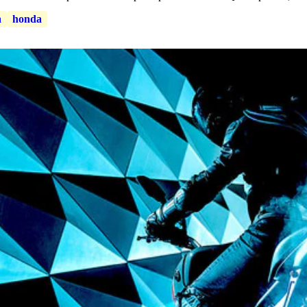
a
honda