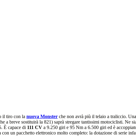
il tiro con la
nuova Monster
che non avrà più il telaio a traliccio. U
a breve sostituirà la 821) saprà stregare tantissimi motociclisti. Ne si
5. È capace di
111 CV
a 9.250 giri e 95 Nm a 6.500 giri ed è accoppiato
a con un pacchetto elettronico molto completo: la dotazione di serie i