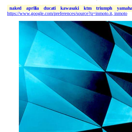
naked
aprilia
ducati
kawasaki
ktm
triumph
yamah
https://www.google.com/preferences/source?q=inmoto.it
,
inmoto