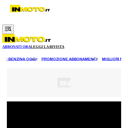
Vai al contenuto principale
ABBONATI ORA
LEGGI LA RIVISTA
EZZI BENZINA OGGI
PROMOZIONE ABBONAMENTI
MIGLIORI MOT