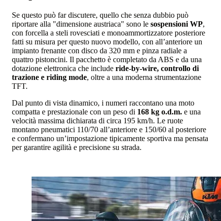
Se questo può far discutere, quello che senza dubbio può
riportare alla "dimensione austriaca" sono le
sospensioni WP
,
con forcella a steli rovesciati e monoammortizzatore posteriore
fatti su misura per questo nuovo modello, con all’anteriore un
impianto frenante con disco da 320 mm e pinza radiale a
quattro pistoncini. Il pacchetto è completato da ABS e da una
dotazione elettronica che include
ride-by-wire, controllo di
trazione e riding mode
, oltre a una moderna strumentazione
TFT.
Dal punto di vista dinamico, i numeri raccontano una moto
compatta e prestazionale con un peso di
168 kg o.d.m.
e una
velocità massima dichiarata di circa 195 km/h. Le ruote
montano pneumatici 110/70 all’anteriore e 150/60 al posteriore
e confermano un’impostazione tipicamente sportiva ma pensata
per garantire agilità e precisione su strada.