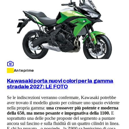
Anteprime
Kawasaki porta nuovi colori per la gamma
stradale 2027: LE FOTO
Se le indiscrezioni verranno confermate, Kawasaki potrebbe
aver trovato il modello giusto per colmare uno spazio evidente
nella propria gamma:
una crossover più potente e moderna
della 650, ma meno pesante e impegnativa della 1100.
E
soprattutto una delle poche proposte del segmento a puntare
ancora sul fascino e sulla fluidità di un quattro cilindri in linea.
E chi ha provato - o possiede - la Z900 sa benissimo di cosa