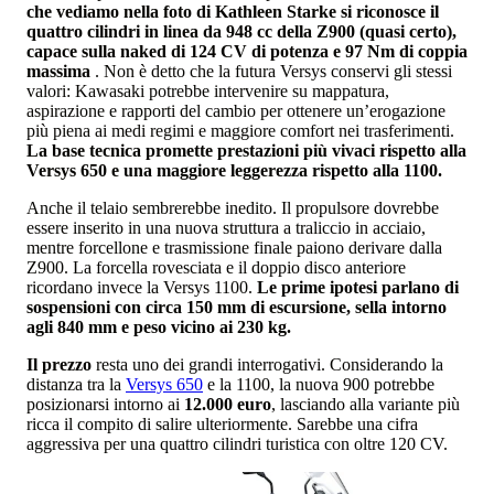
che vediamo nella foto di Kathleen Starke si riconosce il
quattro cilindri in linea da 948 cc della Z900 (quasi certo),
capace sulla naked di 124 CV di potenza e 97 Nm di coppia
massima
. Non è detto che la futura Versys conservi gli stessi
valori: Kawasaki potrebbe intervenire su mappatura,
aspirazione e rapporti del cambio per ottenere un’erogazione
più piena ai medi regimi e maggiore comfort nei trasferimenti.
La base tecnica promette prestazioni più vivaci rispetto alla
Versys 650 e una maggiore leggerezza rispetto alla 1100.
Anche il telaio sembrerebbe inedito. Il propulsore dovrebbe
essere inserito in una nuova struttura a traliccio in acciaio,
mentre forcellone e trasmissione finale paiono derivare dalla
Z900. La forcella rovesciata e il doppio disco anteriore
ricordano invece la Versys 1100.
Le prime ipotesi parlano di
sospensioni con circa 150 mm di escursione, sella intorno
agli 840 mm e peso vicino ai 230 kg.
Il prezzo
resta uno dei grandi interrogativi. Considerando la
distanza tra la
Versys 650
e la 1100, la nuova 900 potrebbe
posizionarsi intorno ai
12.000 euro
, lasciando alla variante più
ricca il compito di salire ulteriormente. Sarebbe una cifra
aggressiva per una quattro cilindri turistica con oltre 120 CV.