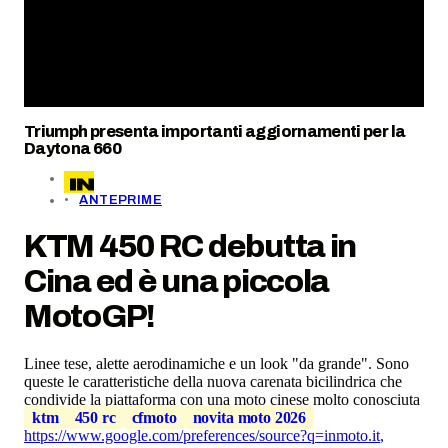
Triumph presenta importanti aggiornamenti per la
Daytona 660
ANTEPRIME
KTM 450 RC debutta in
Cina ed è una piccola
MotoGP!
Linee tese, alette aerodinamiche e un look "da grande". Sono
queste le caratteristiche della nuova carenata bicilindrica che
condivide la piattaforma con una moto cinese molto conosciuta
ktm
450 rc
cfmoto
novita moto 2026
https://www.google.com/preferences/source?q=inmoto.it
,