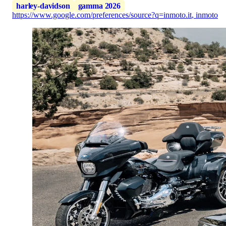
harley-davidson
gamma 2026
https://www.google.com/preferences/source?q=inmoto.it
,
inmoto