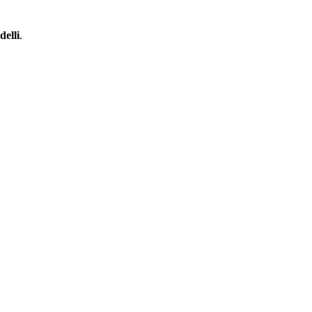
delli
.