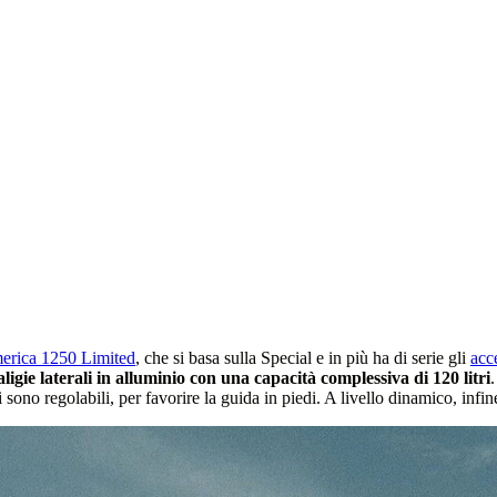
rica 1250 Limited
, che si basa sulla Special e in più ha di serie gli
acc
aligie laterali in alluminio con una capacità complessiva di 120 litri
.
ono regolabili, per favorire la guida in piedi. A livello dinamico, infine,