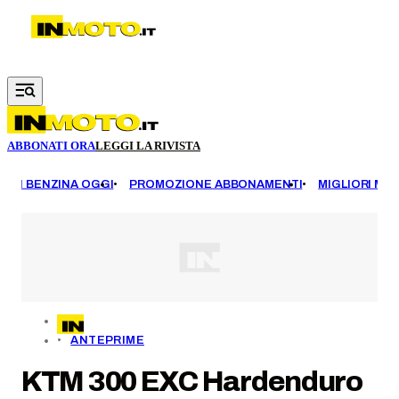
Vai al contenuto principale
ABBONATI ORA
LEGGI LA RIVISTA
EZZI BENZINA OGGI
PROMOZIONE ABBONAMENTI
MIGLIORI MOT
ANTEPRIME
KTM 300 EXC Hardenduro