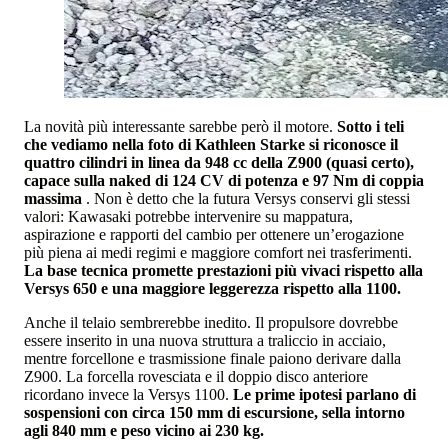
La novità più interessante sarebbe però il motore.
Sotto i teli
che vediamo nella foto di Kathleen Starke si riconosce il
quattro cilindri in linea da 948 cc della Z900 (quasi certo),
capace sulla naked di 124 CV di potenza e 97 Nm di coppia
massima
. Non è detto che la futura Versys conservi gli stessi
valori: Kawasaki potrebbe intervenire su mappatura,
aspirazione e rapporti del cambio per ottenere un’erogazione
più piena ai medi regimi e maggiore comfort nei trasferimenti.
La base tecnica promette prestazioni più vivaci rispetto alla
Versys 650 e una maggiore leggerezza rispetto alla 1100.
Anche il telaio sembrerebbe inedito. Il propulsore dovrebbe
essere inserito in una nuova struttura a traliccio in acciaio,
mentre forcellone e trasmissione finale paiono derivare dalla
Z900. La forcella rovesciata e il doppio disco anteriore
ricordano invece la Versys 1100.
Le prime ipotesi parlano di
sospensioni con circa 150 mm di escursione, sella intorno
agli 840 mm e peso vicino ai 230 kg.