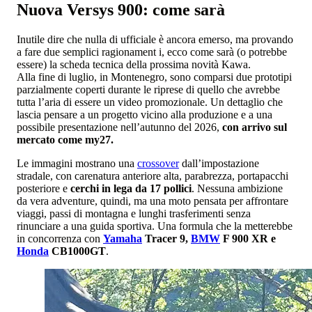
Nuova Versys 900: come sarà
Inutile dire che nulla di ufficiale è ancora emerso, ma provando
a fare due semplici ragionament i, ecco come sarà (o potrebbe
essere) la scheda tecnica della prossima novità Kawa.
Alla fine di luglio, in Montenegro, sono comparsi due prototipi
parzialmente coperti durante le riprese di quello che avrebbe
tutta l’aria di essere un video promozionale. Un dettaglio che
lascia pensare a un progetto vicino alla produzione e a una
possibile presentazione nell’autunno del 2026,
con arrivo sul
mercato come my27.
Le immagini mostrano una
crossover
dall’impostazione
stradale, con carenatura anteriore alta, parabrezza, portapacchi
posteriore e
cerchi in lega da 17 pollici
. Nessuna ambizione
da vera adventure, quindi, ma una moto pensata per affrontare
viaggi, passi di montagna e lunghi trasferimenti senza
rinunciare a una guida sportiva. Una formula che la metterebbe
in concorrenza con
Yamaha
Tracer 9,
BMW
F 900 XR e
Honda
CB1000GT
.