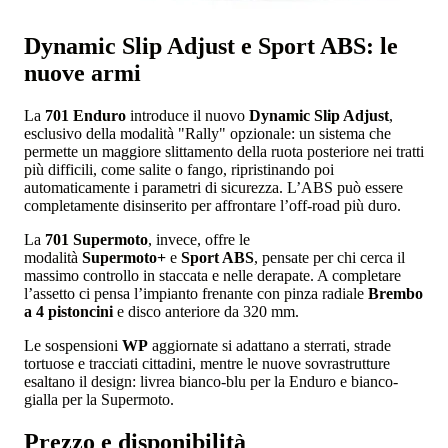
Dynamic Slip Adjust e Sport ABS: le
nuove armi
La
701 Enduro
introduce il nuovo
Dynamic Slip Adjust
,
esclusivo della modalità "Rally" opzionale: un sistema che
permette un maggiore slittamento della ruota posteriore nei tratti
più difficili, come salite o fango, ripristinando poi
automaticamente i parametri di sicurezza. L’ABS può essere
completamente disinserito per affrontare l’off-road più duro.
La
701 Supermoto
, invece, offre le
modalità
Supermoto+
e
Sport ABS
, pensate per chi cerca il
massimo controllo in staccata e nelle derapate. A completare
l’assetto ci pensa l’impianto frenante con pinza radiale
Brembo
a 4 pistoncini
e disco anteriore da 320 mm.
Le sospensioni
WP
aggiornate si adattano a sterrati, strade
tortuose e tracciati cittadini, mentre le nuove sovrastrutture
esaltano il design: livrea bianco-blu per la Enduro e bianco-
gialla per la Supermoto.
Prezzo e disponibilità