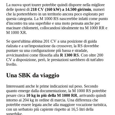
La nuova sport tourer potrebbe quindi disporre nella migliore
delle ipotesi di
218 CV (160 kW) a 14.500 giri/min
, numeri
che la porterebbero in un territorio ancora poco esplorato per
questa categoria. La M 1000 RS nascerebbe infatti come punto
d'incontro tra una superbike e una moto pensata anche per
macinare chilometri, collocandosi idealmente tra M 1000 RR e
M 1000 XR.
Se quest'ultima abbina 201 CV a una posizione di guida
rialzata e a un'impostazione da crossover, la RS dovrebbe
puntare su una configurazione più bassa e stradale,
avvicinandosi come filosofia alla
R 1300 RS
. Con oltre 200
CV a disposizione, però, le prestazioni sarebbero di tutt'altro
livello.
Una SBK da viaggio
Interessanti anche le prime indicazioni sul peso. Secondo
quanto emerge dalla documentazione, la M 1000 RS potrebbe
pesare circa
10 kg in più della M 1000 RR
, arrivando quindi
intorno ai 204 kg in ordine di marcia. Una differenza che
potrebbe essere legata anche alla maggiore vocazione turistica,
con un serbatoio più capiente rispetto ai 16,5 litri della
superbike.