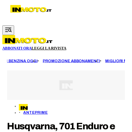
Vai al contenuto principale
ABBONATI ORA
LEGGI LA RIVISTA
EZZI BENZINA OGGI
PROMOZIONE ABBONAMENTI
MIGLIORI MOT
ANTEPRIME
Husqvarna, 701 Enduro e