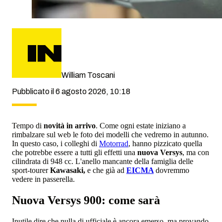
William Toscani
Pubblicato il 6 agosto 2026, 10:18
Tempo di
novità in arrivo
. Come ogni estate iniziano a
rimbalzare sul web le foto dei modelli che vedremo in autunno.
In questo caso, i colleghi di
Motorrad
, hanno pizzicato quella
che potrebbe essere a tutti gli effetti una
nuova Versys
, ma con
cilindrata di 948 cc. L'anello mancante della famiglia delle
sport-tourer
Kawasaki,
e che già ad
EICMA
dovremmo
vedere in passerella.
Nuova Versys 900: come sarà
Inutile dire che nulla di ufficiale è ancora emerso, ma provando