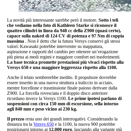
La novità più interessante sarebbe però il motore.
Sotto i teli
che vediamo nella foto di Kathleen Starke si riconosce il
quattro cilindri in linea da 948 cc della Z900 (quasi certo),
capace sulla naked di 124 CV di potenza e 97 Nm di coppia
massima
. Non è detto che la futura Versys conservi gli stessi
valori: Kawasaki potrebbe intervenire su mappatura,
aspirazione e rapporti del cambio per ottenere un’erogazione
più piena ai medi regimi e maggiore comfort nei trasferimenti.
La base tecnica promette prestazioni più vivaci rispetto alla
Versys 650 e una maggiore leggerezza rispetto alla 1100.
Anche il telaio sembrerebbe inedito. Il propulsore dovrebbe
essere inserito in una nuova struttura a traliccio in acciaio,
mentre forcellone e trasmissione finale paiono derivare dalla
Z900. La forcella rovesciata e il doppio disco anteriore
ricordano invece la Versys 1100.
Le prime ipotesi parlano di
sospensioni con circa 150 mm di escursione, sella intorno
agli 840 mm e peso vicino ai 230 kg.
Il prezzo
resta uno dei grandi interrogativi. Considerando la
distanza tra la
Versys 650
e la 1100, la nuova 900 potrebbe
posizionarsi intorno ai
12.000 euro
, lasciando alla variante più