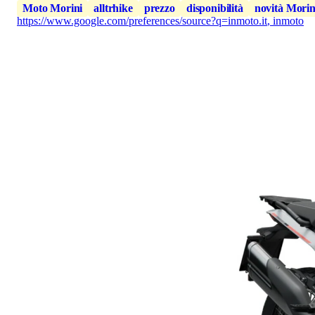
Moto Morini
alltrhike
prezzo
disponibilità
novità Morin
https://www.google.com/preferences/source?q=inmoto.it
,
inmoto