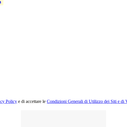
a
acy Policy
e di accettare le
Condizioni Generali di Utilizzo dei Siti e di 