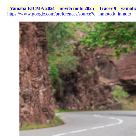
Yamaha EICMA 2024
novita moto 2025
Tracer 9
yamah
https://www.google.com/preferences/source?q=inmoto.it
,
inmoto