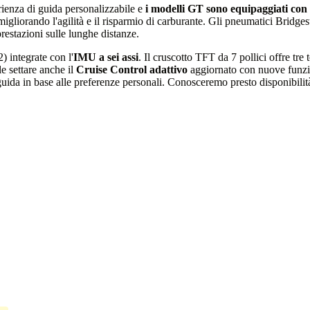
enza di guida personalizzabile e
i modelli GT sono equipaggiati con 
, migliorando l'agilità e il risparmio di carburante. Gli pneumati
restazioni sulle lunghe distanze.
 integrate con l'
IMU a sei assi
. Il cruscotto TFT da 7 pollici offre tr
 settare anche il
Cruise Control adattivo
aggiornato con nuove funzion
i guida in base alle preferenze personali. Conosceremo presto disponibilit