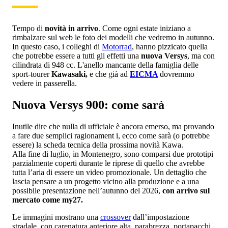
Tempo di
novità in arrivo
. Come ogni estate iniziano a
rimbalzare sul web le foto dei modelli che vedremo in autunno.
In questo caso, i colleghi di
Motorrad
, hanno pizzicato quella
che potrebbe essere a tutti gli effetti una
nuova Versys
, ma con
cilindrata di 948 cc. L'anello mancante della famiglia delle
sport-tourer
Kawasaki,
e che già ad
EICMA
dovremmo
vedere in passerella.
Nuova Versys 900: come sarà
Inutile dire che nulla di ufficiale è ancora emerso, ma provando
a fare due semplici ragionament i, ecco come sarà (o potrebbe
essere) la scheda tecnica della prossima novità Kawa.
Alla fine di luglio, in Montenegro, sono comparsi due prototipi
parzialmente coperti durante le riprese di quello che avrebbe
tutta l’aria di essere un video promozionale. Un dettaglio che
lascia pensare a un progetto vicino alla produzione e a una
possibile presentazione nell’autunno del 2026,
con arrivo sul
mercato come my27.
Le immagini mostrano una
crossover
dall’impostazione
stradale, con carenatura anteriore alta, parabrezza, portapacchi