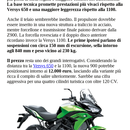
La base tecnica promette prestazioni più vivaci rispetto alla
Versys 650 e una maggiore leggerezza rispetto alla 1100.
Anche il telaio sembrerebbe inedito. Il propulsore dovrebbe
essere inserito in una nuova struttura a traliccio in acciaio,
mentre forcellone e trasmissione finale paiono derivare dalla
Z900. La forcella rovesciata e il doppio disco anteriore
ricordano invece la Versys 1100.
Le prime ipotesi parlano di
sospensioni con circa 150 mm di escursione, sella intorno
agli 840 mm e peso vicino ai 230 kg.
Il prezzo
resta uno dei grandi interrogativi. Considerando la
distanza tra la
Versys 650
e la 1100, la nuova 900 potrebbe
posizionarsi intorno ai
12.000 euro
, lasciando alla variante più
ricca il compito di salire ulteriormente. Sarebbe una cifra
aggressiva per una quattro cilindri turistica con oltre 120 CV.