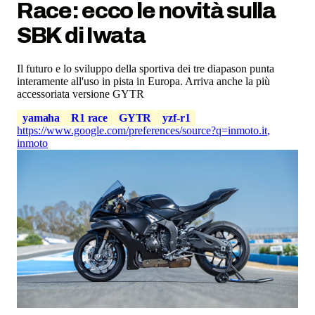
Race: ecco le novità sulla
SBK di Iwata
Il futuro e lo sviluppo della sportiva dei tre diapason punta
interamente all'uso in pista in Europa. Arriva anche la più
accessoriata versione GYTR
yamaha
R1 race
GYTR
yzf-r1
https://www.google.com/preferences/source?q=inmoto.it
,
inmoto