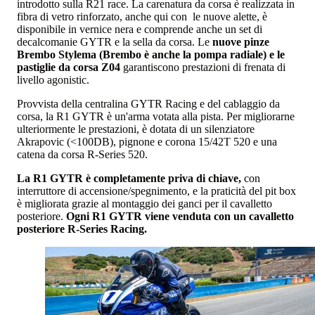
introdotto sulla R21 race. La carenatura da corsa è realizzata in
fibra di vetro rinforzato, anche qui con le nuove alette, è
disponibile in vernice nera e comprende anche un set di
decalcomanie GYTR e la sella da corsa. Le
nuove pinze
Brembo Stylema (Brembo è anche la pompa radiale) e le
pastiglie da corsa Z04
garantiscono prestazioni di frenata di
livello agonistic.
Provvista della centralina GYTR Racing e del cablaggio da
corsa, la R1 GYTR è un'arma votata alla pista. Per migliorarne
ulteriormente le prestazioni, è dotata di un silenziatore
Akrapovic (<100DB), pignone e corona 15/42T 520 e una
catena da corsa R-Series 520.
La R1 GYTR è completamente priva di chiave,
con
interruttore di accensione/spegnimento, e la praticità del pit box
è migliorata grazie al montaggio dei ganci per il cavalletto
posteriore.
Ogni R1 GYTR viene venduta con un cavalletto
posteriore R-Series Racing.