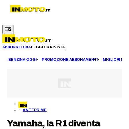
Vai al contenuto principale
ABBONATI ORA
LEGGI LA RIVISTA
EZZI BENZINA OGGI
PROMOZIONE ABBONAMENTI
MIGLIORI MOT
ANTEPRIME
Yamaha, la R1 diventa