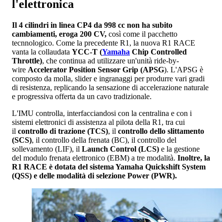
l'elettronica
Il 4 cilindri in linea CP4 da 998 cc non ha subito
cambiamenti, eroga 200 CV,
così come il pacchetto
tecnnologico. Come la precedente R1, la nuova R1 RACE
vanta la collaudata
YCC-T (
Yamaha
Chip Controlled
Throttle)
, che continua ad utilizzare un'unità ride-by-
wire
Accelerator Position Sensor Grip (APSG
). L'APSG è
composto da molla, slider e ingranaggi per produrre vari gradi
di resistenza, replicando la sensazione di accelerazione naturale
e progressiva offerta da un cavo tradizionale.
L'IMU controlla, interfacciandosi con la centralina e con i
sistemi elettronici di assistenza al pilota della R1, tra cui
il
controllo di trazione (TCS)
, il
controllo dello slittamento
(SCS)
, il controllo della frenata (BC), il controllo del
sollevamento (LIF), il
Launch Control (LCS)
e la gestione
del modulo frenata elettronico (EBM) a tre modalità.
Inoltre, la
R1 RACE è dotata del sistema Yamaha Quickshift System
(QSS) e delle modalità di selezione Power (PWR).