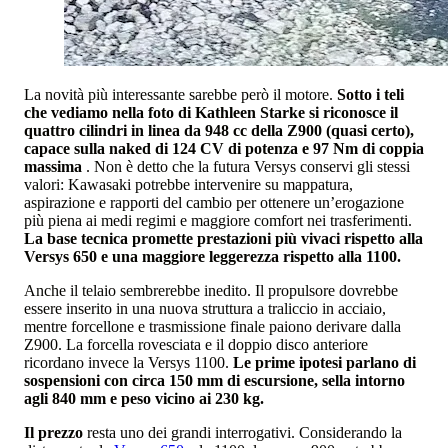
La novità più interessante sarebbe però il motore.
Sotto i teli
che vediamo nella foto di Kathleen Starke si riconosce il
quattro cilindri in linea da 948 cc della Z900 (quasi certo),
capace sulla naked di 124 CV di potenza e 97 Nm di coppia
massima
. Non è detto che la futura Versys conservi gli stessi
valori: Kawasaki potrebbe intervenire su mappatura,
aspirazione e rapporti del cambio per ottenere un’erogazione
più piena ai medi regimi e maggiore comfort nei trasferimenti.
La base tecnica promette prestazioni più vivaci rispetto alla
Versys 650 e una maggiore leggerezza rispetto alla 1100.
Anche il telaio sembrerebbe inedito. Il propulsore dovrebbe
essere inserito in una nuova struttura a traliccio in acciaio,
mentre forcellone e trasmissione finale paiono derivare dalla
Z900. La forcella rovesciata e il doppio disco anteriore
ricordano invece la Versys 1100.
Le prime ipotesi parlano di
sospensioni con circa 150 mm di escursione, sella intorno
agli 840 mm e peso vicino ai 230 kg.
Il prezzo
resta uno dei grandi interrogativi. Considerando la