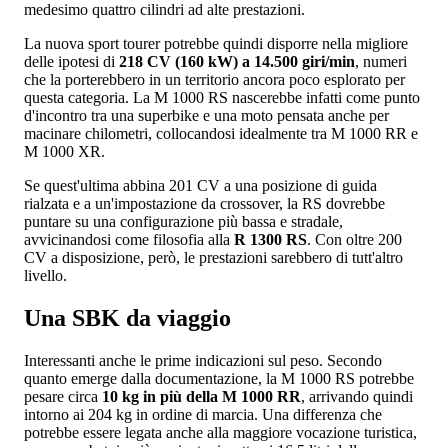
medesimo quattro cilindri ad alte prestazioni.
La nuova sport tourer potrebbe quindi disporre nella migliore
delle ipotesi di
218 CV (160 kW) a 14.500 giri/min
, numeri
che la porterebbero in un territorio ancora poco esplorato per
questa categoria. La M 1000 RS nascerebbe infatti come punto
d'incontro tra una superbike e una moto pensata anche per
macinare chilometri, collocandosi idealmente tra M 1000 RR e
M 1000 XR.
Se quest'ultima abbina 201 CV a una posizione di guida
rialzata e a un'impostazione da crossover, la RS dovrebbe
puntare su una configurazione più bassa e stradale,
avvicinandosi come filosofia alla
R 1300 RS
. Con oltre 200
CV a disposizione, però, le prestazioni sarebbero di tutt'altro
livello.
Una SBK da viaggio
Interessanti anche le prime indicazioni sul peso. Secondo
quanto emerge dalla documentazione, la M 1000 RS potrebbe
pesare circa
10 kg in più della M 1000 RR
, arrivando quindi
intorno ai 204 kg in ordine di marcia. Una differenza che
potrebbe essere legata anche alla maggiore vocazione turistica,