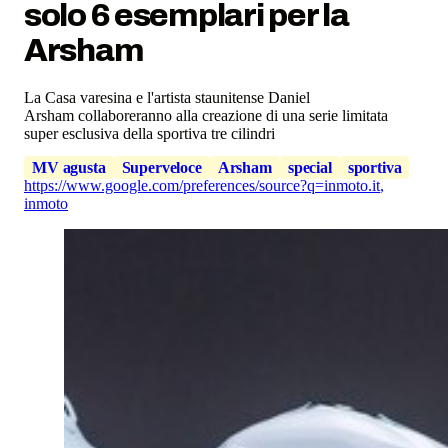
solo 6 esemplari per la
Arsham
La Casa varesina e l'artista staunitense Daniel
Arsham collaboreranno alla creazione di una serie limitata
super esclusiva della sportiva tre cilindri
MV agusta
Superveloce
Arsham
special
sportiva
https://www.google.com/preferences/source?q=inmoto.it
,
inmoto