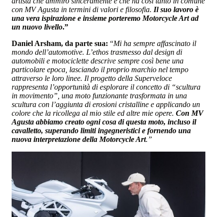
artista che ammiro sinceramente e che ha così tanto in comune
con MV Agusta in termini di valori e filosofia.
Il suo lavoro è
una vera ispirazione e insieme porteremo Motorcycle Art ad
un nuovo livello
.”
Daniel Arsham, da parte sua:
“
Mi ha sempre affascinato il
mondo dell’automotive. L’ethos trasmesso dal design di
automobili e motociclette descrive sempre così bene una
particolare epoca, lasciando il proprio marchio nel tempo
attraverso le loro linee. Il progetto della Superveloce
rappresenta l’opportunità di esplorare il concetto di “scultura
in movimento”, una moto funzionante trasformata in una
scultura con l’aggiunta di erosioni cristalline e applicando un
colore che la ricollega al mio stile ed altre mie opere.
Con MV
Agusta abbiamo creato ogni cosa di questa moto, incluso il
cavalletto, superando limiti ingegneristici e fornendo una
nuova interpretazione della Motorcycle Art
.”