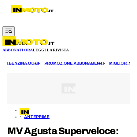
Vai al contenuto principale
ABBONATI ORA
LEGGI LA RIVISTA
EZZI BENZINA OGGI
PROMOZIONE ABBONAMENTI
MIGLIORI MOT
ANTEPRIME
MV Agusta Superveloce: