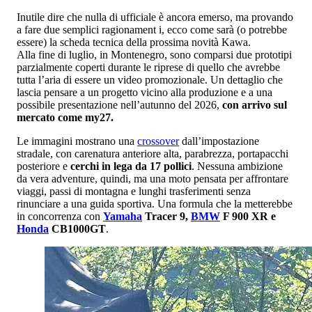
Inutile dire che nulla di ufficiale è ancora emerso, ma provando
a fare due semplici ragionament i, ecco come sarà (o potrebbe
essere) la scheda tecnica della prossima novità Kawa.
Alla fine di luglio, in Montenegro, sono comparsi due prototipi
parzialmente coperti durante le riprese di quello che avrebbe
tutta l’aria di essere un video promozionale. Un dettaglio che
lascia pensare a un progetto vicino alla produzione e a una
possibile presentazione nell’autunno del 2026,
con arrivo sul
mercato come my27.
Le immagini mostrano una
crossover
dall’impostazione
stradale, con carenatura anteriore alta, parabrezza, portapacchi
posteriore e
cerchi in lega da 17 pollici
. Nessuna ambizione
da vera adventure, quindi, ma una moto pensata per affrontare
viaggi, passi di montagna e lunghi trasferimenti senza
rinunciare a una guida sportiva. Una formula che la metterebbe
in concorrenza con
Yamaha
Tracer 9,
BMW
F 900 XR e
Honda
CB1000GT
.