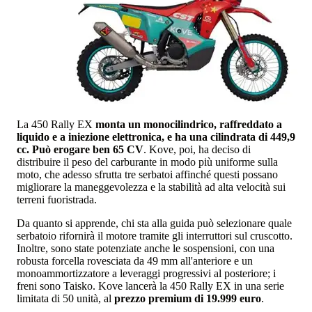
La 450 Rally EX
monta un monocilindrico, raffreddato a
liquido e a iniezione elettronica, e ha una cilindrata di 449,9
cc. Può erogare ben 65 CV
. Kove, poi, ha deciso di
distribuire il peso del carburante in modo più uniforme sulla
moto, che adesso sfrutta tre serbatoi affinché questi possano
migliorare la maneggevolezza e la stabilità ad alta velocità sui
terreni fuoristrada.
Da quanto si apprende, chi sta alla guida può selezionare quale
serbatoio rifornirà il motore tramite gli interruttori sul cruscotto.
Inoltre, sono state potenziate anche le sospensioni, con una
robusta forcella rovesciata da 49 mm all'anteriore e un
monoammortizzatore a leveraggi progressivi al posteriore; i
freni sono Taisko. Kove lancerà la 450 Rally EX in una serie
limitata di 50 unità, al
prezzo premium di 19.999 euro
.