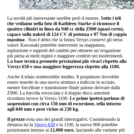
La novità più interessante sarebbe però il motore.
Sotto i teli
che vediamo nella foto di Kathleen Starke si riconosce il
quattro cilindri in linea da 948 cc della Z900 (quasi certo),
capace sulla naked di 124 CV di potenza e 97 Nm di coppia
massima
. Non è detto che la futura Versys conservi gli stessi
valori: Kawasaki potrebbe intervenire su mappatura,
aspirazione e rapporti del cambio per ottenere un’erogazione
più piena ai medi regimi e maggiore comfort nei trasferimenti.
La base tecnica promette prestazioni più vivaci rispetto alla
Versys 650 e una maggiore leggerezza rispetto alla 1100.
Anche il telaio sembrerebbe inedito. Il propulsore dovrebbe
essere inserito in una nuova struttura a traliccio in acciaio,
mentre forcellone e trasmissione finale paiono derivare dalla
Z900. La forcella rovesciata e il doppio disco anteriore
ricordano invece la Versys 1100.
Le prime ipotesi parlano di
sospensioni con circa 150 mm di escursione, sella intorno
agli 840 mm e peso vicino ai 230 kg.
Il prezzo
resta uno dei grandi interrogativi. Considerando la
distanza tra la
Versys 650
e la 1100, la nuova 900 potrebbe
posizionarsi intorno ai
12.000 euro
, lasciando alla variante più