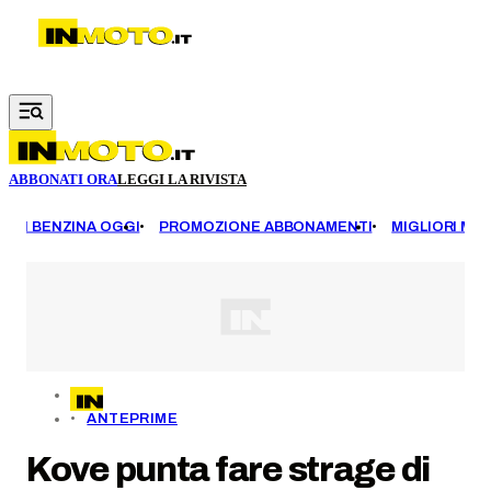
Vai al contenuto principale
ABBONATI ORA
LEGGI LA RIVISTA
EZZI BENZINA OGGI
PROMOZIONE ABBONAMENTI
MIGLIORI MOT
ANTEPRIME
Kove punta fare strage di