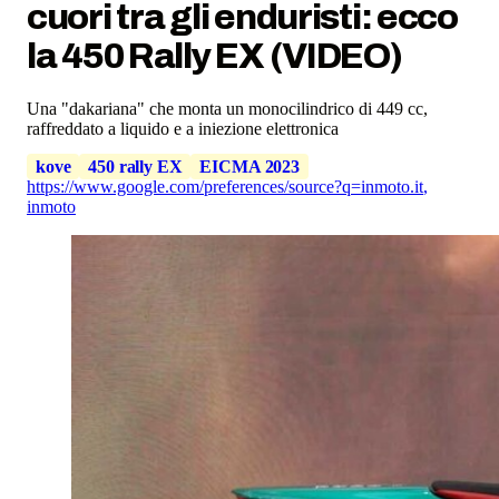
cuori tra gli enduristi: ecco
la 450 Rally EX (VIDEO)
Una "dakariana" che monta un monocilindrico di 449 cc,
raffreddato a liquido e a iniezione elettronica
kove
450 rally EX
EICMA 2023
https://www.google.com/preferences/source?q=inmoto.it
,
inmoto