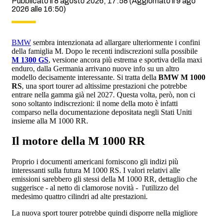
Pubblicato il 8 agosto 2026, 17:58
(Aggiornato il 9 ago
2026 alle 16:50)
BMW
sembra intenzionata ad allargare ulteriormente i confini
della famiglia M. Dopo le recenti indiscrezioni sulla possibile
M 1300 GS
, versione ancora più estrema e sportiva della maxi
enduro, dalla Germania arrivano nuove info su un altro
modello decisamente interessante. Si tratta della
BMW M 1000
RS
, una sport tourer ad altissime prestazioni che potrebbe
entrare nella gamma già nel 2027. Questa volta, però, non ci
sono soltanto indiscrezioni: il nome della moto è infatti
comparso nella documentazione depositata negli Stati Uniti
insieme alla M 1000 RR.
Il motore della M 1000 RR
Proprio i documenti americani forniscono gli indizi più
interessanti sulla futura M 1000 RS. I valori relativi alle
emissioni sarebbero gli stessi della M 1000 RR, dettaglio che
suggerisce - al netto di clamorose novità - l'utilizzo del
medesimo quattro cilindri ad alte prestazioni.
La nuova sport tourer potrebbe quindi disporre nella migliore