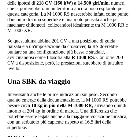
delle ipotesi di
218 CV (160 kW) a 14.500 giri/min
, numeri
che la porterebbero in un territorio ancora poco esplorato per
questa categoria. La M 1000 RS nascerebbe infatti come punto
d'incontro tra una superbike e una moto pensata anche per
macinare chilometri, collocandosi idealmente tra M 1000 RR e
M 1000 XR.
Se quest'ultima abbina 201 CV a una posizione di guida
rialzata e a un'impostazione da crossover, la RS dovrebbe
puntare su una configurazione più bassa e stradale,
avvicinandosi come filosofia alla
R 1300 RS
. Con oltre 200
CV a disposizione, però, le prestazioni sarebbero di tutt'altro
livello.
Una SBK da viaggio
Interessanti anche le prime indicazioni sul peso. Secondo
quanto emerge dalla documentazione, la M 1000 RS potrebbe
pesare circa
10 kg in più della M 1000 RR
, arrivando quindi
intorno ai 204 kg in ordine di marcia. Una differenza che
potrebbe essere legata anche alla maggiore vocazione turistica,
con un serbatoio più capiente rispetto ai 16,5 litri della
superbike.